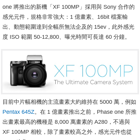
one 將推出的新機「XF 100MP」採用與 Sony 合作的
感光元件，規格非常強大：1 億畫素、16bit 檔案輸
出、動態範圍達到全幅所無法企及的 15ev，此外感光
度 ISO 範圍 50-12,800、曝光時間可長達 60 分鐘。
目前中片幅相機的主流畫素大約維持在 5000 萬，例如
Pentax 645Z
。在 1 億畫素推出之前，Phase one 所推
出畫素最高的機種是 8,000 萬畫素的 A280，不過與
XF 100MP 相較，除了畫素較高之外，感光元件也從