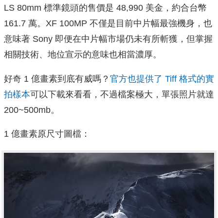
LS 80mm 標準鏡頭的售價是 48,990 美金，約合台幣
161.7 萬。
XF 100MP
不僅是目前中片幅最強機身，也
意味著 Sony 即便在中片幅市場仍未有所斬獲，但掌握
相關技術、地位宣示的意味也相當濃厚。
好奇 1 億畫素到底有威嗎？
官方也提供了 Tiff 格式的實
拍樣本
可以下載來看看，不過檔案極大，單張照片就達
200~500mb。
1 億畫素原尺寸圖檔：