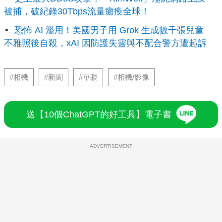
被捕，破紀錄30Tbps流量癱瘓全球！
恐怖 AI 濫用！美國男子用 Grok 生成數千張兒童
不雅照後自殺，xAI 因防護失靈與不配合警方遭起訴
#相機
#新聞
#單眼
#相機/影像
送【10個ChatGPT的好工具】電子書
ADVERTISEMENT