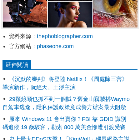
資料來源：
thephoblographer.com
官方網站：
phaseone.com
延伸閱讀
《沉默的審判》將登陸 Netflix！《周處除三害》
導演新作，阮經天、王淨主演
29顆鏡頭也抓不到一個賊？舊金山竊賊搭Waymo
自駕車逃逸，隱私保護政策竟成警方辦案最大阻礙
原來 Windows 11 會出賣你？FBI 靠 GDID 識別
碼追蹤 19 歲駭客，勒索 800 萬美金慘遭引渡受審
史上最大DDoS攻擊！「KimWolf」殭屍網路主謀