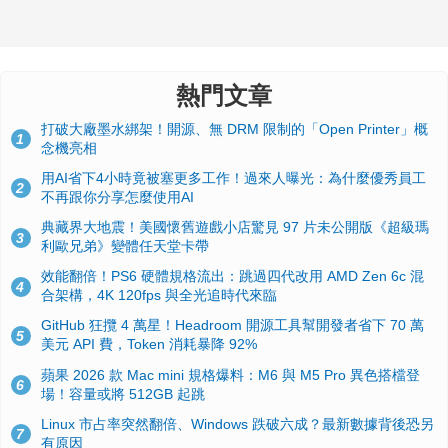
熱門文章
打破大廠墨水綁架！開源、無 DRM 限制的「Open Printer」概
1
念機亮相
用AI省下4小時竟被塞更多工作！過來人曝光：為什麼優秀員工
2
不再跟你分享怎麼使用AI
典藏界大地震！美國懷舊遊戲小店驚見 97 片未公開版《超級瑪
3
利歐兄弟》變體任天堂卡帶
效能翻倍！PS6 硬體規格流出：跳過四代改用 AMD Zen 6c 混
4
合架構，4K 120fps 與全光追時代來臨
GitHub 狂攬 4 萬星！Headroom 開源工具幫開發者省下 70 萬
5
美元 API 費，Token 消耗暴降 92%
蘋果 2026 款 Mac mini 規格爆料：M6 與 M5 Pro 異色搭檔登
6
場！容量或將 512GB 起跳
Linux 市占率突然翻倍、Windows 跌破六成？最新數據背後恐另
7
有原因