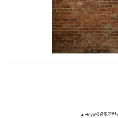
▲Fleye採導風