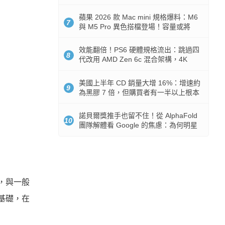
Token 消耗暴降 92%
蘋果 2026 款 Mac mini 規格爆料：M6
7
與 M5 Pro 異色搭檔登場！容量或將
512GB 起跳
效能翻倍！PS6 硬體規格流出：跳過四
8
代改用 AMD Zen 6c 混合架構，4K
120fps 與全光追時代來臨
美國上半年 CD 銷量大增 16%：增速約
9
為黑膠 7 倍，但購買者有一半以上根本
沒有播放器
諾貝爾獎推手也留不住！從 AlphaFold
10
團隊解體看 Google 的焦慮：為何明星
實驗室要為 Gemini 讓路？
，與一般
的基礎，在