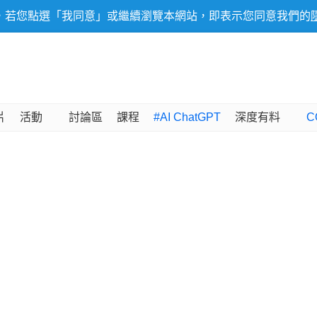
，若您點選「我同意」或繼續瀏覽本網站，即表示您同意我們的
片
活動
討論區
課程
#AI ChatGPT
深度有料
C