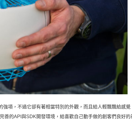
是它的強項，不過它卻有著相當特別的外觀，而且給人輕飄飄給感覺
有完善的API與SDK開發環境，給喜歡自己動手做的創客們良好