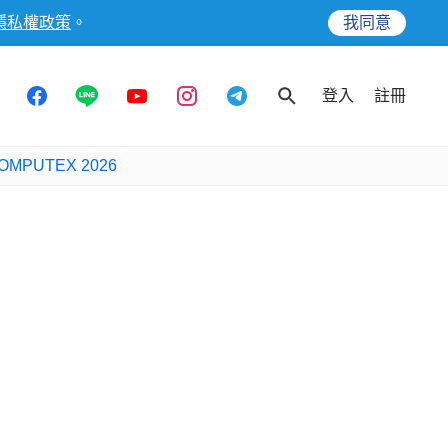
隱私權政策
。
我同意
登入
註冊
OMPUTEX 2026