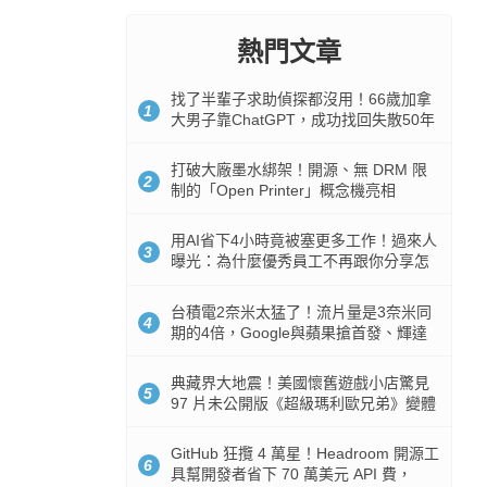
熱門文章
找了半輩子求助偵探都沒用！66歲加拿
1
大男子靠ChatGPT，成功找回失散50年
家人
打破大廠墨水綁架！開源、無 DRM 限
2
制的「Open Printer」概念機亮相
用AI省下4小時竟被塞更多工作！過來人
3
曝光：為什麼優秀員工不再跟你分享怎
麼使用AI
台積電2奈米太猛了！流片量是3奈米同
4
期的4倍，Google與蘋果搶首發、輝達
與AMD排隊等產能
典藏界大地震！美國懷舊遊戲小店驚見
5
97 片未公開版《超級瑪利歐兄弟》變體
任天堂卡帶
GitHub 狂攬 4 萬星！Headroom 開源工
6
具幫開發者省下 70 萬美元 API 費，