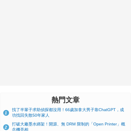
熱門文章
找了半輩子求助偵探都沒用！66歲加拿大男子靠ChatGPT，成
1
功找回失散50年家人
打破大廠墨水綁架！開源、無 DRM 限制的「Open Printer」概
2
念機亮相