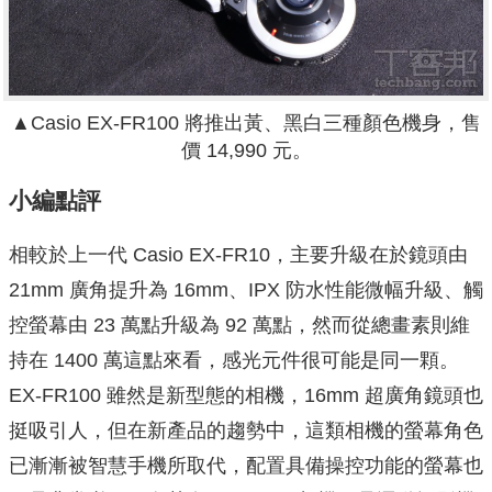
▲Casio EX-FR100 將推出黃、黑白三種顏色機身，售
價 14,990 元。
小編點評
相較於上一代 Casio EX-FR10，主要升級在於鏡頭由
21mm 廣角提升為 16mm、IPX 防水性能微幅升級、觸
控螢幕由 23 萬點升級為 92 萬點，然而從總畫素則維
持在 1400 萬這點來看，感光元件很可能是同一顆。
EX-FR100 雖然是新型態的相機，16mm 超廣角鏡頭也
挺吸引人，但在新產品的趨勢中，這類相機的螢幕角色
已漸漸被智慧手機所取代，配置具備操控功能的螢幕也