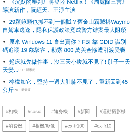
《沉默的審判》將登陸 Netflix！《周處除三害》
導演新作，阮經天、王淨主演
29顆鏡頭也抓不到一個賊？舊金山竊賊搭Waymo
自駕車逃逸，隱私保護政策竟成警方辦案最大阻礙
原來 Windows 11 會出賣你？FBI 靠 GDID 識別
碼追蹤 19 歲駭客，勒索 800 萬美金慘遭引渡受審
起床就先做件事，沒三天小腹就不見了! 肚子一天
天變...
PR・新素簡
檸檬加它，堅持一週大肚腩不見了，重新回到45
公斤
PR・新素簡
#相機
#casio
#隨身機
#新聞
#運動攝影機
#消費機
#相機/影像
#ex-fr100
#ex-fr10