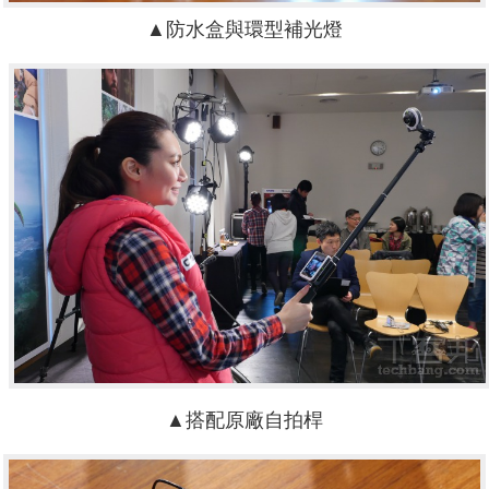
▲防水盒與環型補光燈
▲搭配原廠自拍桿