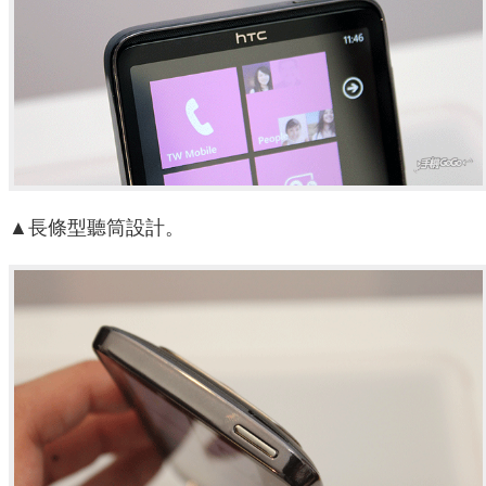
▲長條型聽筒設計。