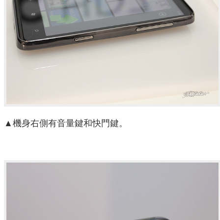
▲機身右側有音量鍵和快門鍵。