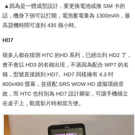
▲因為是一體成型設計，要更換電池或換 SIM 卡的
話，機身下側可以打開，電池蓄電量為 1300mAh，最
高貸機時間可達到 435 個小時。
HD7
很多人都在猜測 HTC 的HD 系列，已經出到 HD2 了，
會不會以 HD3 的名稱出現，不過因為配合 WP7 的名
稱，型號直接跳到 HD7。HD7 同樣擁有 4.3 吋
800x480 螢幕，並搭配 SRS WOW HD 虛擬環繞音
效，而 HTC 也特別為 HD7 設計腳架，可讓手機橫立
在桌子上，觀賞影片時相當方便。