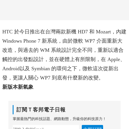
HTC
於今日推出在台灣兩款新機
HD7
和
Mozart
，內建
Windows Phone 7
新系統，由於微軟
WP7
介面重新大
改造，與過去的
WM
系統設計完全不同，重新以適合
觸控的出發點設計，並在硬體上有所限制，在
Apple
、
Android
以及
Symbian
的環伺之下，微軟這次從新出
發，更讓人關心
WP7
到底有什麼新的改變。
新版本新氣象
訂閱Ｔ客邦電子日報
掌握最熱門的科技話題、網路動態，升級你的科技原力！