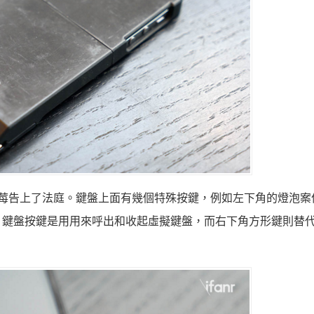
被黑莓告上了法庭。鍵盤上面有幾個特殊按鍵，例如左下角的燈泡案
，鍵盤按鍵是用用來呼出和收起虛擬鍵盤，而右下角方形鍵則替