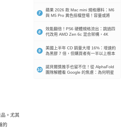
Token 消耗暴降 92%
蘋果 2026 款 Mac mini 規格爆料：M6
7
與 M5 Pro 異色搭檔登場！容量或將
512GB 起跳
效能翻倍！PS6 硬體規格流出：跳過四
8
代改用 AMD Zen 6c 混合架構，4K
120fps 與全光追時代來臨
美國上半年 CD 銷量大增 16%：增速約
9
為黑膠 7 倍，但購買者有一半以上根本
沒有播放器
諾貝爾獎推手也留不住！從 AlphaFold
10
團隊解體看 Google 的焦慮：為何明星
實驗室要為 Gemini 讓路？
產品。尤其
盤的