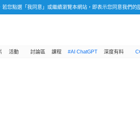
，若您點選「我同意」或繼續瀏覽本網站，即表示您同意我們的
片
活動
討論區
課程
#AI ChatGPT
深度有料
C