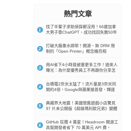
熱門文章
找了半輩子求助偵探都沒用！66歲加拿
1
大男子靠ChatGPT，成功找回失散50年
家人
打破大廠墨水綁架！開源、無 DRM 限
2
制的「Open Printer」概念機亮相
用AI省下4小時竟被塞更多工作！過來人
3
曝光：為什麼優秀員工不再跟你分享怎
麼使用AI
台積電2奈米太猛了！流片量是3奈米同
4
期的4倍，Google與蘋果搶首發、輝達
與AMD排隊等產能
典藏界大地震！美國懷舊遊戲小店驚見
5
97 片未公開版《超級瑪利歐兄弟》變體
任天堂卡帶
GitHub 狂攬 4 萬星！Headroom 開源工
6
具幫開發者省下 70 萬美元 API 費，