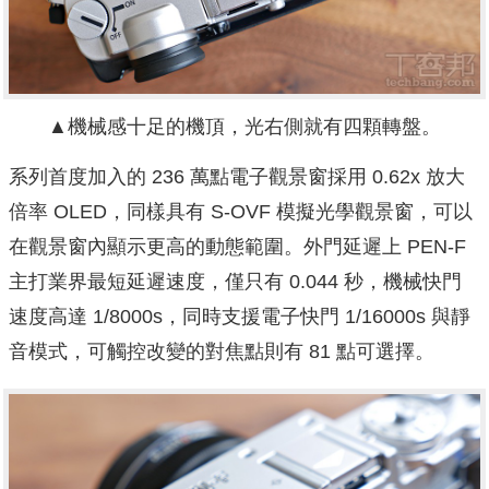
▲機械感十足的機頂，光右側就有四顆轉盤。
系列首度加入的 236 萬點電子觀景窗採用 0.62x 放大
倍率 OLED，同樣具有 S-OVF 模擬光學觀景窗，可以
在觀景窗內顯示更高的動態範圍。外門延遲上 PEN-F
主打業界最短延遲速度，僅只有 0.044 秒，機械快門
速度高達 1/8000s，同時支援電子快門 1/16000s 與靜
音模式，可觸控改變的對焦點則有 81 點可選擇。