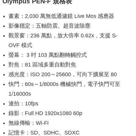
Olympus PEN-F 規格表
畫素：2,030 萬無低通濾鏡 Live Mos 感應器
影像穩定：五軸防震、超音波除塵
觀景窗：236 萬點，放大倍率 0.62x，支援 S-
OVF 模式
螢幕： 3 吋 103 萬點翻轉觸控式
對焦：81 區域多重自動對焦
感光度：ISO 200～25600，可向下擴展至 80
快門：60s～1/8000s 機械快門，電子快門可至
1/16000s
連拍：10fps
錄影：Full HD 1920x1080 60p
無線傳輸：Wi-Fi
記憶卡：SD、SDHC、SDXC