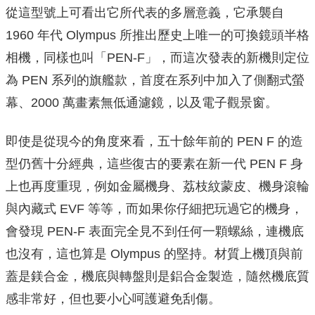
從這型號上可看出它所代表的多層意義，它承襲自
1960 年代 Olympus 所推出歷史上唯一的可換鏡頭半格
相機，同樣也叫「PEN-F」，而這次發表的新機則定位
為 PEN 系列的旗艦款，首度在系列中加入了側翻式螢
幕、2000 萬畫素無低通濾鏡，以及電子觀景窗。
即使是從現今的角度來看，五十餘年前的 PEN F 的造
型仍舊十分經典，這些復古的要素在新一代 PEN F 身
上也再度重現，例如金屬機身、荔枝紋蒙皮、機身滾輪
與內藏式 EVF 等等，而如果你仔細把玩過它的機身，
會發現 PEN-F 表面完全見不到任何一顆螺絲，連機底
也沒有，這也算是 Olympus 的堅持。材質上機頂與前
蓋是鎂合金，機底與轉盤則是鋁合金製造，隨然機底質
感非常好，但也要小心呵護避免刮傷。