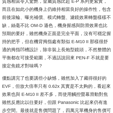
質感相當令人驚艷，金屬質感比起 E-P 系列更紮實，
而且在如此小的機身上仍維持相當良好的操作性，包含
前後滾輪、曝光補償、模式轉盤、濾鏡效果轉盤樣樣不
缺，絲毫不比 OM-D 遜色，機身握感與防滑效果也比
預期的要好，雖然機身正面是完全平面，沒有可穩定握
持的把手，但在機背拇指處有類似 E-M10 II 那樣很舒
適的拇指凹槽設計，除非裝上長炮型鏡頭，不然整體的
平衡都在可接受範圍，不過話說回來 PEN-F 不就是要
接定焦鏡才對味嗎？
優點講完了也要講些小缺憾，雖然加入了藏得很好的
EVF，但放大倍率只有 0.62x 其實是不太夠的，看起來
效果也與 E-M10 II 差不多，而使用觸控螢幕滑動對焦
雖然反應比以往要好，但跟 Panasonic 比起來仍有進
步空間。最後就是售價問題了，四萬元單機身的售價可