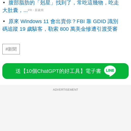
腹部脂肪的「剋星」找到了，常吃這幾物，吃走
大肚囊，...
PR・新素簡
原來 Windows 11 會出賣你？FBI 靠 GDID 識別
碼追蹤 19 歲駭客，勒索 800 萬美金慘遭引渡受審
#新聞
送【10個ChatGPT的好工具】電子書
ADVERTISEMENT