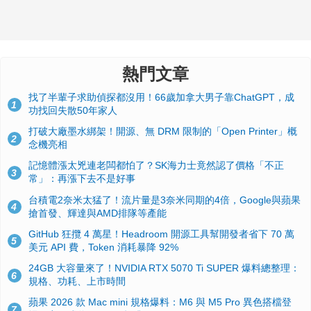
熱門文章
找了半輩子求助偵探都沒用！66歲加拿大男子靠ChatGPT，成
1
功找回失散50年家人
打破大廠墨水綁架！開源、無 DRM 限制的「Open Printer」概
2
念機亮相
記憶體漲太兇連老闆都怕了？SK海力士竟然認了價格「不正
3
常」：再漲下去不是好事
台積電2奈米太猛了！流片量是3奈米同期的4倍，Google與蘋果
4
搶首發、輝達與AMD排隊等產能
GitHub 狂攬 4 萬星！Headroom 開源工具幫開發者省下 70 萬
5
美元 API 費，Token 消耗暴降 92%
24GB 大容量來了！NVIDIA RTX 5070 Ti SUPER 爆料總整理：
6
規格、功耗、上市時間
蘋果 2026 款 Mac mini 規格爆料：M6 與 M5 Pro 異色搭檔登
7