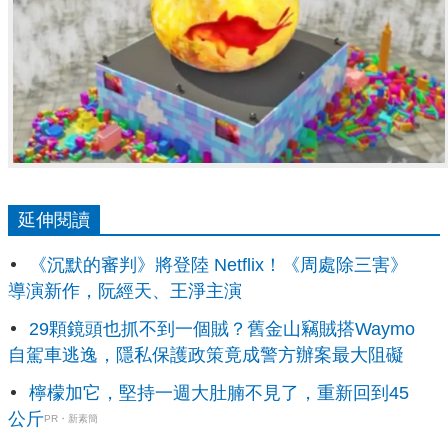
延伸閱讀
《沉默的審判》將登陸 Netflix！《周處除三害》
導演新作，阮經天、王淨主演
29顆鏡頭也抓不到一個賊？舊金山竊賊搭Waymo
自駕車逃逸，隱私保護政策竟成警方辦案最大阻礙
檸檬加它，堅持一週大肚腩不見了，重新回到45
公斤
PR・新素簡