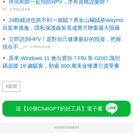
伴侶和妳一起預防HPV，才有資格說愛妳！
PR・台灣癌症基金會
29顆鏡頭也抓不到一個賊？舊金山竊賊搭Waymo
自駕車逃逸，隱私保護政策竟成警方辦案最大阻礙
立即諮詢HPV！是對自己健康最好的投資，把握
現在不...
PR・台灣癌症基金會
原來 Windows 11 會出賣你？FBI 靠 GDID 識別
碼追蹤 19 歲駭客，勒索 800 萬美金慘遭引渡受審
#新聞
送【10個ChatGPT的好工具】電子書
ADVERTISEMENT