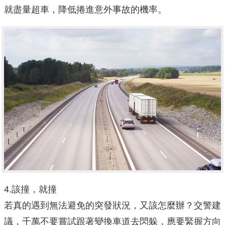
就盡量超車，降低捲進意外事故的機率。
4.該撞，就撞
若真的遇到無法避免的突發狀況，又該怎麼辦？交警建
議，千萬不要嘗試跟著變換車道去閃躲，應要緊握方向