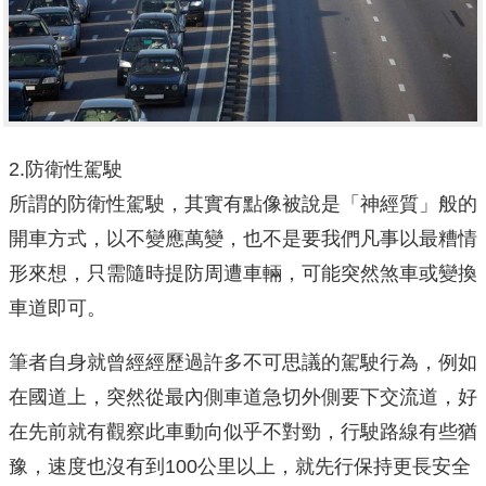
2.防衛性駕駛
所謂的防衛性駕駛，其實有點像被說是「神經質」般的
開車方式，以不變應萬變，也不是要我們凡事以最糟情
形來想，只需隨時提防周遭車輛，可能突然煞車或變換
車道即可。
筆者自身就曾經經歷過許多不可思議的駕駛行為，例如
在國道上，突然從最內側車道急切外側要下交流道，好
在先前就有觀察此車動向似乎不對勁，行駛路線有些猶
豫，速度也沒有到100公里以上，就先行保持更長安全