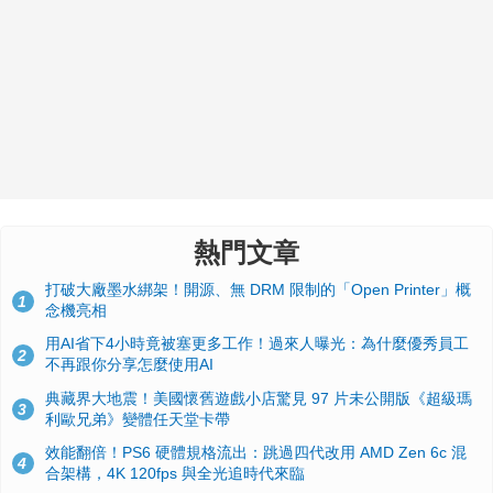
熱門文章
打破大廠墨水綁架！開源、無 DRM 限制的「Open Printer」概
1
念機亮相
用AI省下4小時竟被塞更多工作！過來人曝光：為什麼優秀員工
2
不再跟你分享怎麼使用AI
典藏界大地震！美國懷舊遊戲小店驚見 97 片未公開版《超級瑪
3
利歐兄弟》變體任天堂卡帶
效能翻倍！PS6 硬體規格流出：跳過四代改用 AMD Zen 6c 混
4
合架構，4K 120fps 與全光追時代來臨