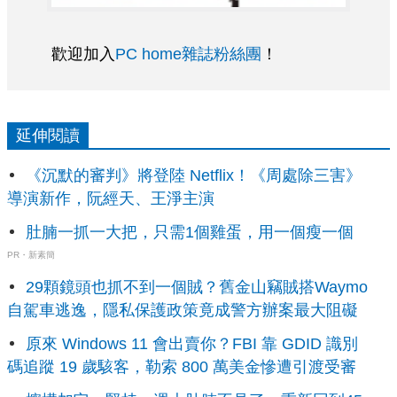
歡迎加入
PC home雜誌粉絲團
！
延伸閱讀
《沉默的審判》將登陸 Netflix！《周處除三害》
導演新作，阮經天、王淨主演
肚腩一抓一大把，只需1個雞蛋，用一個瘦一個
PR・新素簡
29顆鏡頭也抓不到一個賊？舊金山竊賊搭Waymo
自駕車逃逸，隱私保護政策竟成警方辦案最大阻礙
原來 Windows 11 會出賣你？FBI 靠 GDID 識別
碼追蹤 19 歲駭客，勒索 800 萬美金慘遭引渡受審