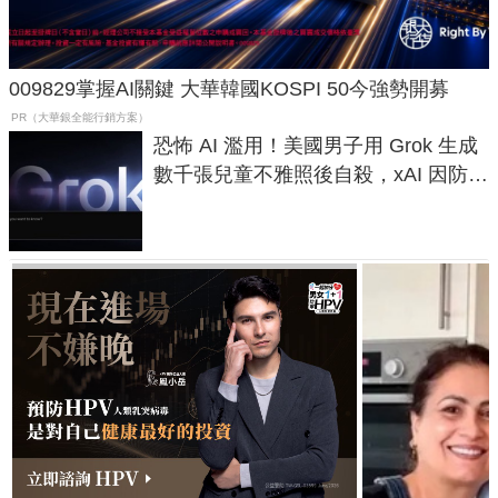
009829掌握AI關鍵 大華韓國KOSPI 50今強勢開募
PR（大華銀全能行銷方案）
恐怖 AI 濫用！美國男子用 Grok 生成
數千張兒童不雅照後自殺，xAI 因防護
失靈與不配合警方遭起訴