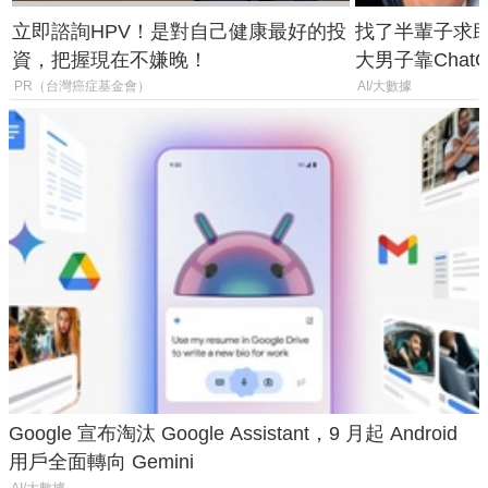
立即諮詢HPV！是對自己健康最好的投
找了半輩子求助
資，把握現在不嫌晚！
大男子靠Chat
年家人
PR（台灣癌症基金會）
AI/大數據
Google 宣布淘汰 Google Assistant，9 月起 Android
用戶全面轉向 Gemini