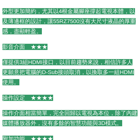
外型更加簡約，尤其以4根金屬腳座撐起電視本體，以
及薄邊框的設計，讓55RZ7500沒有大尺寸液晶的厚重
感，盡顯輕盈。
影音介面 ★★★
僅提供3組HDMI接口，以目前趨勢來說，相信許多人
更願意把電腦的D-Sub接頭取消，以換取多一組HDMI
使用。
操作設定 ★★★★
操作介面相當簡單，完全回歸以電視為本位，除了內建
媒體播放器外，沒有多餘的智慧功能與3D模式。
附加功能 ★★★★