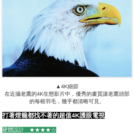
▲4K細節
在近攝老鷹的4K生態影片中，優秀的畫質讓老鷹頭部
的每根羽毛，幾乎都清晰可見。
打著燈籠都找不著的超值4K護眼電視
硬體設計 ★★★★☆