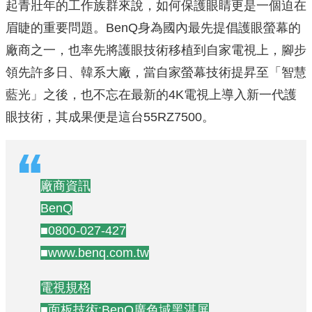
起青壯年的工作族群來說，如何保護眼睛更是一個迫在
眉睫的重要問題。BenQ身為國內最先提倡護眼螢幕的
廠商之一，也率先將護眼技術移植到自家電視上，腳步
領先許多日、韓系大廠，當自家螢幕技術提昇至「智慧
藍光」之後，也不忘在最新的4K電視上導入新一代護
眼技術，其成果便是這台55RZ7500。
廠商資訊
BenQ
■0800-027-427
■www.benq.com.tw
電視規格
■面板技術:BenQ廣色域黑湛屏