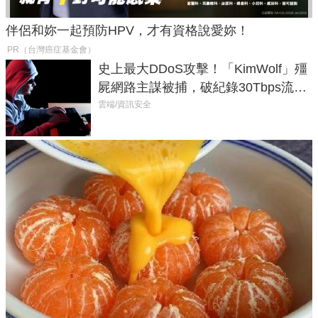
伴侶和妳一起預防HPV，才有資格說愛妳！
PR（台灣癌症基金會）
史上最大DDoS攻擊！「KimWolf」殭
屍網路主謀被捕，破紀錄30Tbps流量
癱瘓全球！
雲端/資訊安全