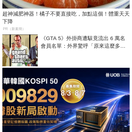
超神減肥神器！橘子不要直接吃，加點這個！體重天天
下降
PR（新素簡）
《GTA 5》外掛商遭駭竟流出 6 萬名
會員名單：外界驚呼「原來這麼多人
在開掛！」