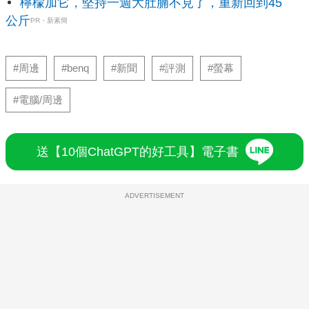
檸檬加它，堅持一週大肚腩不見了，重新回到45
公斤
PR・新素簡
#周邊
#benq
#新聞
#評測
#螢幕
#電腦/周邊
送【10個ChatGPT的好工具】電子書
ADVERTISEMENT