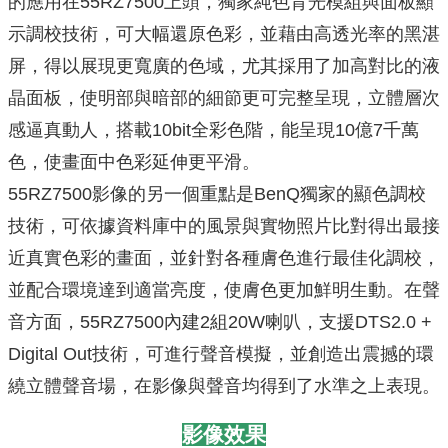
的應用在55RZ7500上頭，獨家純色背光模組與面板顯
示調校技術，可大幅還原色彩，並藉由高透光率的黑湛
屏，得以展現更寬廣的色域，尤其採用了加高對比的液
晶面板，使明部與暗部的細節更可完整呈現，立體層次
感逼真動人，搭載10bit全彩色階，能呈現10億7千萬
色，使畫面中色彩延伸更平滑。
55RZ7500影像的另一個重點是BenQ獨家的顯色調校
技術，可依據資料庫中的風景與實物照片比對得出最接
近真實色彩的畫面，並針對各種膚色進行最佳化調校，
並配合環境達到適當亮度，使膚色更加鮮明生動。在聲
音方面，55RZ7500內建2組20W喇叭，支援DTS2.0 +
Digital Out技術，可進行聲音模擬，並創造出震撼的環
繞立體聲音場，在影像與聲音均得到了水準之上表現。
影像效果