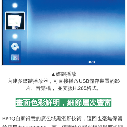
▲媒體播放
內建多媒體播放器，可直接播放USB儲存裝置的影
片、音樂檔， 並支援H.265格式。
畫面色彩鮮明，細節層次豐富
BenQ自家得意的廣色域黑湛屏技術，這回也毫無保留