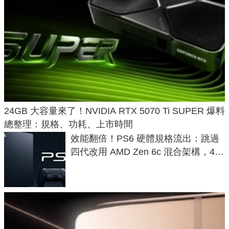
24GB 大容量來了！NVIDIA RTX 5070 Ti SUPER 爆料
總整理：規格、功耗、上市時間
效能翻倍！PS6 硬體規格流出：跳過
四代改用 AMD Zen 6c 混合架構，4K
120fps 與全光追時代來臨