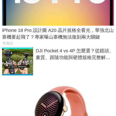
iPhone 18 Pro 設計圖 A20 晶片規格全看光，華強北山
寨機要起飛了？專家曝山寨機無法復刻兩大關鍵
3C新品
DJI Pocket 4 vs 4P 怎麼選？從鏡頭、
畫質、跟隨功能與硬體規格完整解
析，一次看懂兩台差異