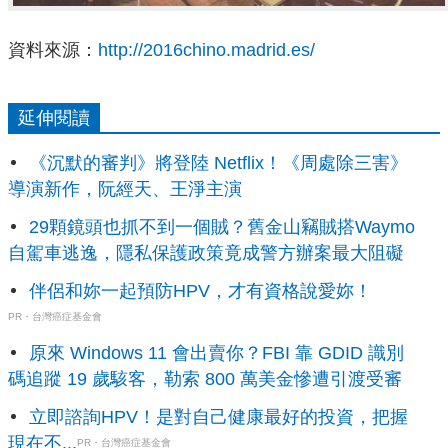
資料來源：
http://2016chino.madrid.es/
延伸閱讀
《沉默的審判》將登陸 Netflix！《周處除三害》
導演新作，阮經天、王淨主演
29顆鏡頭也抓不到一個賊？舊金山竊賊搭Waymo
自駕車逃逸，隱私保護政策竟成警方辦案最大阻礙
伴侶和妳一起預防HPV，才有資格說愛妳！
PR・台灣癌症基金會
原來 Windows 11 會出賣你？FBI 靠 GDID 識別
碼追蹤 19 歲駭客，勒索 800 萬美金慘遭引渡受審
立即諮詢HPV！是對自己健康最好的投資，把握
現在不...
PR・台灣癌症基金會