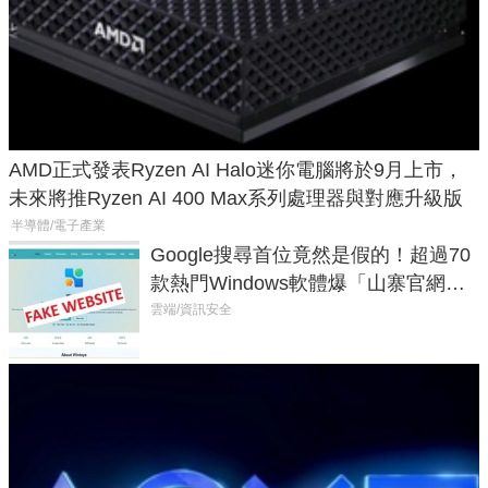
AMD正式發表Ryzen AI Halo迷你電腦將於9月上市，
未來將推Ryzen AI 400 Max系列處理器與對應升級版
半導體/電子產業
Google搜尋首位竟然是假的！超過70
款熱門Windows軟體爆「山寨官網」
危機
雲端/資訊安全