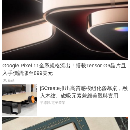
Google Pixel 11全系規格流出！搭載Tensor G6晶片且
入手價調漲至899美元
3C新品
j5Create推出高質感模組化螢幕桌，融
入木紋、磁吸元素兼顧美觀與實用
半導體/電子產業