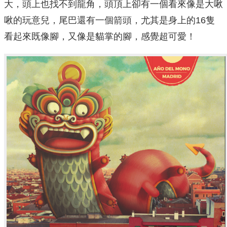
大，頭上也找不到龍角，頭頂上卻有一個看來像是大啾
啾的玩意兒，尾巴還有一個箭頭，尤其是身上的16隻
看起來既像腳，又像是貓掌的腳，感覺超可愛！