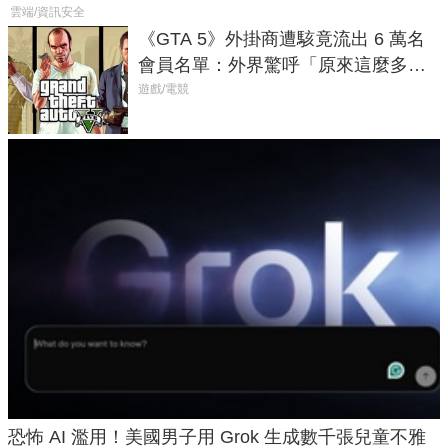
雲端/資訊安全
《GTA 5》外掛商遭駭竟流出 6 萬名
會員名單：外界驚呼「原來這麼多人
在開掛！」
遊戲/電競
恐怖 AI 濫用！美國男子用 Grok 生成數千張兒童不雅