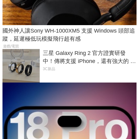
國外神人讓Sony WH-1000XM5 支援 Windows 頭部追
蹤，延遲極低玩模擬飛行超有感
遊戲/電競
三星 Galaxy Ring 2 官方證實研發
中！傳將支援 iPhone，還有強大的 AI
與智慧家電連動功能
3C新品