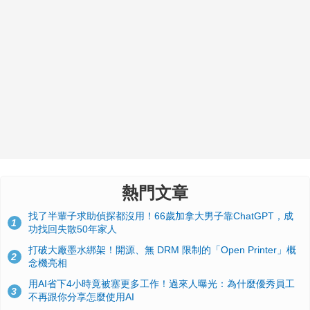
熱門文章
找了半輩子求助偵探都沒用！66歲加拿大男子靠ChatGPT，成
1
功找回失散50年家人
打破大廠墨水綁架！開源、無 DRM 限制的「Open Printer」概
2
念機亮相
用AI省下4小時竟被塞更多工作！過來人曝光：為什麼優秀員工
3
不再跟你分享怎麼使用AI