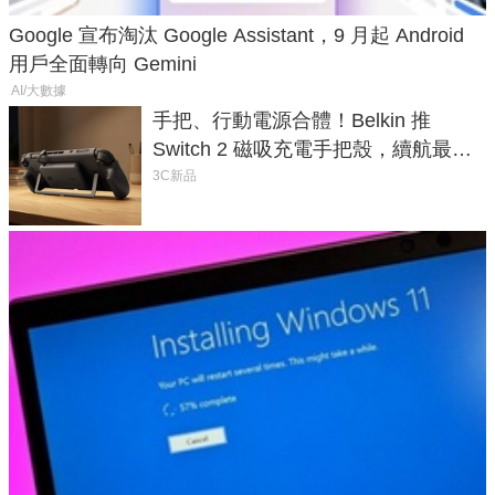
Google 宣布淘汰 Google Assistant，9 月起 Android
用戶全面轉向 Gemini
AI/大數據
手把、行動電源合體！Belkin 推
Switch 2 磁吸充電手把殼，續航最高
延長 1.5 倍
3C新品