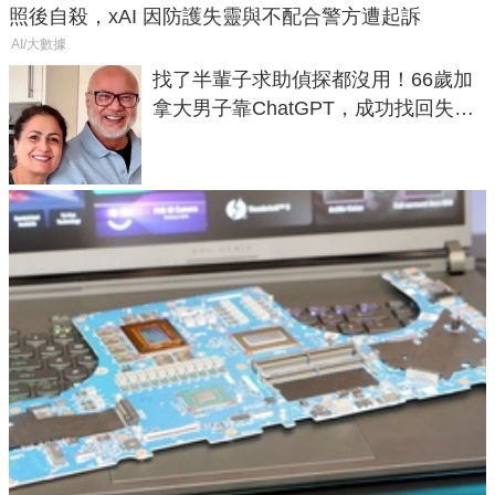
照後自殺，xAI 因防護失靈與不配合警方遭起訴
AI/大數據
找了半輩子求助偵探都沒用！66歲加
拿大男子靠ChatGPT，成功找回失散
50年家人