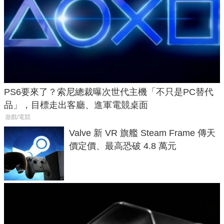
PS6要來了？索尼總裁曝次世代主機「不只是PC替代
品」，目標走出客廳、進軍電競桌面
遊戲/電競
Valve 新 VR 旗艦 Steam Frame 傳天
價定價、最高恐破 4.8 萬元