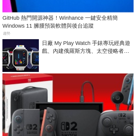
GitHub 熱門開源神器！Winhance 一鍵安全精簡
Windows 11 臃腫預裝軟體與後台追蹤
趨勢
日廠 My Play Watch 手錶專玩經典遊
戲、內建俄羅斯方塊、太空侵略者，
不過竟然不能連手機？