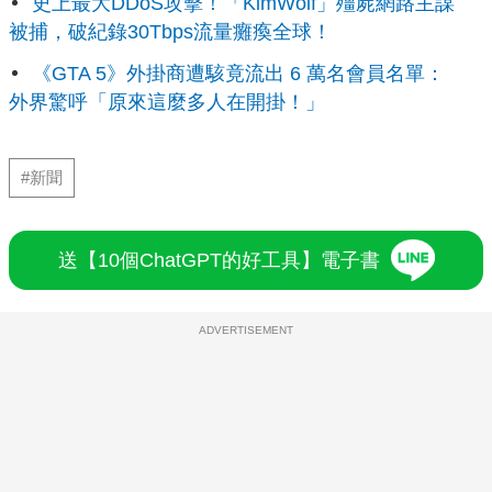
史上最大DDoS攻擊！「KimWolf」殭屍網路主謀
被捕，破紀錄30Tbps流量癱瘓全球！
《GTA 5》外掛商遭駭竟流出 6 萬名會員名單：
外界驚呼「原來這麼多人在開掛！」
#新聞
送【10個ChatGPT的好工具】電子書
ADVERTISEMENT