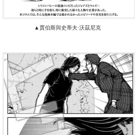
▲賈伯斯與
史蒂夫·沃茲尼克