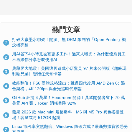
熱門文章
打破大廠墨水綁架！開源、無 DRM 限制的「Open Printer」概
1
念機亮相
用AI省下4小時竟被塞更多工作！過來人曝光：為什麼優秀員工
2
不再跟你分享怎麼使用AI
典藏界大地震！美國懷舊遊戲小店驚見 97 片未公開版《超級瑪
3
利歐兄弟》變體任天堂卡帶
效能翻倍！PS6 硬體規格流出：跳過四代改用 AMD Zen 6c 混
4
合架構，4K 120fps 與全光追時代來臨
GitHub 狂攬 4 萬星！Headroom 開源工具幫開發者省下 70 萬
5
美元 API 費，Token 消耗暴降 92%
蘋果 2026 款 Mac mini 規格爆料：M6 與 M5 Pro 異色搭檔登
6
場！容量或將 512GB 起跳
Linux 市占率突然翻倍、Windows 跌破六成？最新數據背後恐另
7