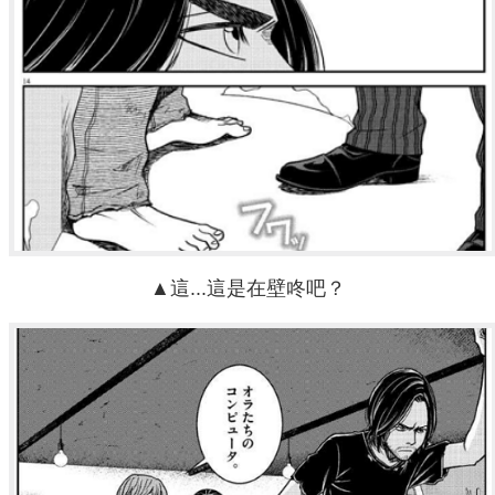
▲這...這是在壁咚吧？