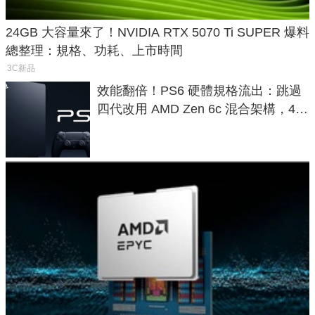
24GB 大容量來了！NVIDIA RTX 5070 Ti SUPER 爆料
總整理：規格、功耗、上市時間
3C新品
效能翻倍！PS6 硬體規格流出：跳過
四代改用 AMD Zen 6c 混合架構，4K
120fps 與全光追時代來臨