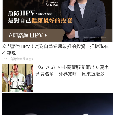
立即諮詢HPV！是對自己健康最好的投資，把握現在
不嫌晚！
PR（台灣癌症基金會）
《GTA 5》外掛商遭駭竟流出 6 萬名
會員名單：外界驚呼「原來這麼多人
在開掛！」