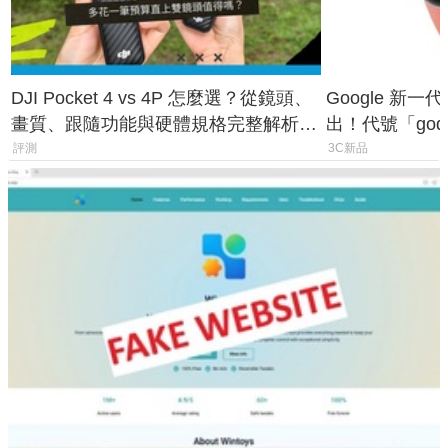
DJI Pocket 4 vs 4P 怎麼選？從鏡頭、
Google 新一代 
畫質、跟隨功能與硬體規格完整解析，
出！代號「god
一次看懂兩台差異
鎖定 AI 應用
評測
3C新品