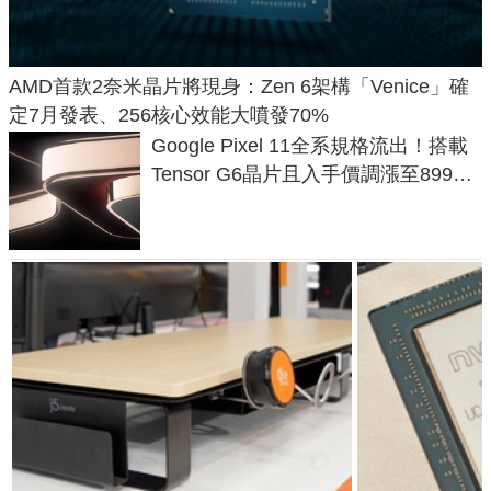
AMD首款2奈米晶片將現身：Zen 6架構「Venice」確
定7月發表、256核心效能大噴發70%
Google Pixel 11全系規格流出！搭載
Tensor G6晶片且入手價調漲至899美
元