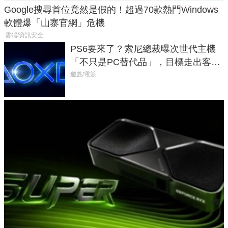
Google搜尋首位竟然是假的！超過70款熱門Windows
軟體爆「山寨官網」危機
雲端/資訊安全
PS6要來了？索尼總裁曝次世代主機
「不只是PC替代品」，目標走出客
廳、進軍電競桌面
遊戲/電競