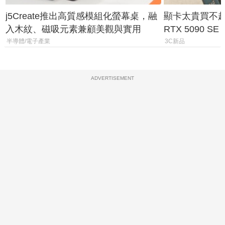
j5Create推出高質感模組化螢幕桌，融
顯卡太貴買不起？
入木紋、磁吸元素兼顧美觀與實用
RTX 5090 S
體
半導體/電子產業
3C新品
ADVERTISEMENT