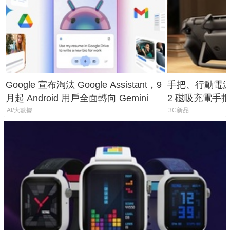
Google 宣布淘汰 Google Assistant，9
手把、行動電源合體
月起 Android 用戶全面轉向 Gemini
2 磁吸充電手把
倍
AI/大數據
3C新品