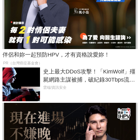
伴侶和妳一起預防HPV，才有資格說愛妳！
PR（台灣癌症基金會）
史上最大DDoS攻擊！「KimWolf」殭
屍網路主謀被捕，破紀錄30Tbps流量
癱瘓全球！
雲端/資訊安全