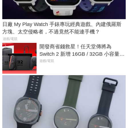
日廠 My Play Watch 手錶專玩經典遊戲、內建俄羅斯
方塊、太空侵略者，不過竟然不能連手機？
遊戲/電競
開發商省錢救星！任天堂傳將為
Switch 2 新增 16GB / 32GB 小容量遊
戲卡的選擇
遊戲/電競