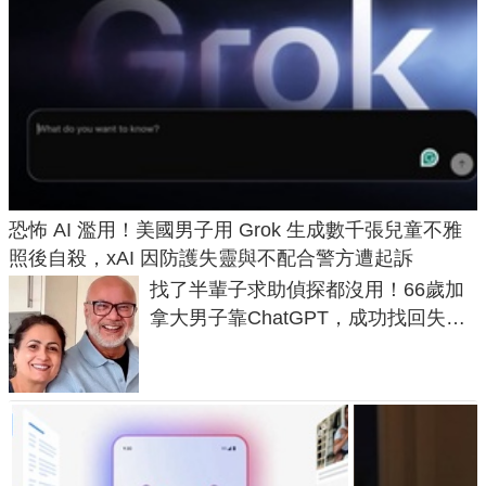
恐怖 AI 濫用！美國男子用 Grok 生成數千張兒童不雅
照後自殺，xAI 因防護失靈與不配合警方遭起訴
找了半輩子求助偵探都沒用！66歲加
拿大男子靠ChatGPT，成功找回失散
50年家人