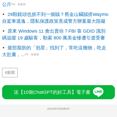
公斤
PR・新素簡
29顆鏡頭也抓不到一個賊？舊金山竊賊搭Waymo
自駕車逃逸，隱私保護政策竟成警方辦案最大阻礙
原來 Windows 11 會出賣你？FBI 靠 GDID 識別
碼追蹤 19 歲駭客，勒索 800 萬美金慘遭引渡受審
腹部脂肪的「剋星」找到了，常吃這幾物，吃走
大肚囊，...
PR・新素簡
#新聞
送【10個ChatGPT的好工具】電子書
ADVERTISEMENT