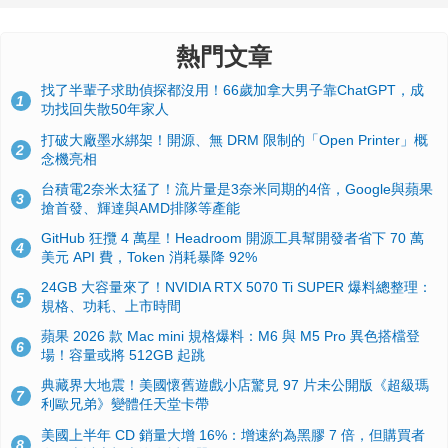
熱門文章
找了半輩子求助偵探都沒用！66歲加拿大男子靠ChatGPT，成
1
功找回失散50年家人
打破大廠墨水綁架！開源、無 DRM 限制的「Open Printer」概
2
念機亮相
台積電2奈米太猛了！流片量是3奈米同期的4倍，Google與蘋果
3
搶首發、輝達與AMD排隊等產能
GitHub 狂攬 4 萬星！Headroom 開源工具幫開發者省下 70 萬
4
美元 API 費，Token 消耗暴降 92%
24GB 大容量來了！NVIDIA RTX 5070 Ti SUPER 爆料總整理：
5
規格、功耗、上市時間
蘋果 2026 款 Mac mini 規格爆料：M6 與 M5 Pro 異色搭檔登
6
場！容量或將 512GB 起跳
典藏界大地震！美國懷舊遊戲小店驚見 97 片未公開版《超級瑪
7
利歐兄弟》變體任天堂卡帶
美國上半年 CD 銷量大增 16%：增速約為黑膠 7 倍，但購買者
8