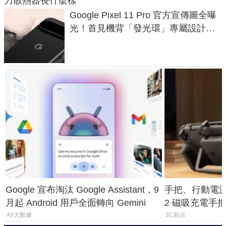
力散熱器長什麼樣
Google Pixel 11 Pro 官方宣傳圖全曝
光！首見機背「發光環」專屬設計、
120 倍變焦挑戰攝影極限
Google 宣布淘汰 Google Assistant，9
手把、行動電源合體
月起 Android 用戶全面轉向 Gemini
2 磁吸充電手把
倍
AI/大數據
3C新品