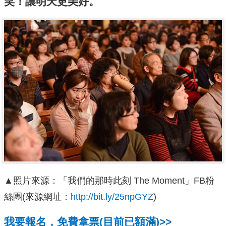
笑！讓明天更美好。
▲照片來源：「我們的那時此刻 The Moment」FB粉
絲團(來源網址：
http://bit.ly/25npGYZ
)
我要報名，免費拿票(目前已額滿)>>