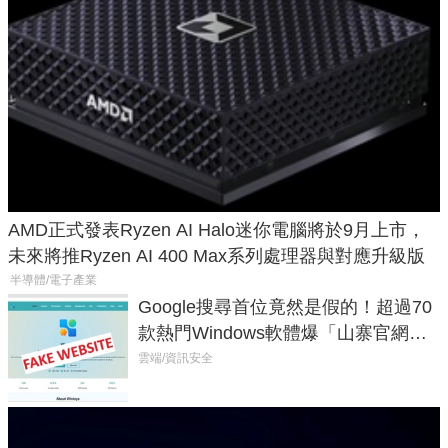
AMD正式發表Ryzen AI Halo迷你電腦將於9月上市，
未來將推Ryzen AI 400 Max系列處理器與對應升級版
半導體/電子產業
Google搜尋首位竟然是假的！超過70
款熱門Windows軟體爆「山寨官網」
危機
雲端/資訊安全