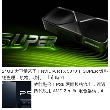
24GB 大容量來了！NVIDIA RTX 5070 Ti SUPER 爆料
總整理：規格、功耗、上市時間
效能翻倍！PS6 硬體規格流出：跳過
四代改用 AMD Zen 6c 混合架構，4K
120fps 與全光追時代來臨