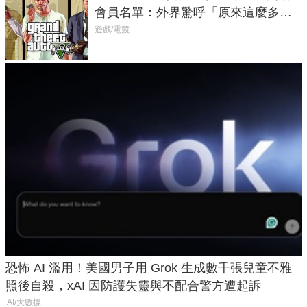
會員名單：外界驚呼「原來這麼多人
在開掛！」
遊戲/電競
恐怖 AI 濫用！美國男子用 Grok 生成數千張兒童不雅
照後自殺，xAI 因防護失靈與不配合警方遭起訴
AI/大數據