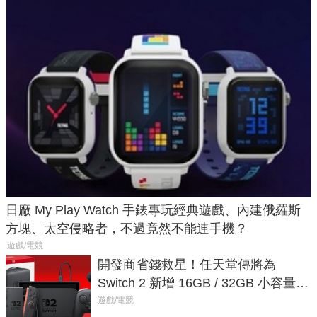
日廠 My Play Watch 手錶專玩經典遊戲、內建俄羅斯
方塊、太空侵略者，不過竟然不能連手機？
遊戲/電競
開發商省錢救星！任天堂傳將為
Switch 2 新增 16GB / 32GB 小容量遊
戲卡的選擇
遊戲/電競