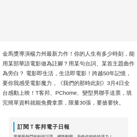
金馬獎導演楊力州最新力作！你的人生有多少時刻，能
用某部華語電影做為註腳？用某句台詞、某首主題曲作
為旁白？ 電影即生活，生活即電影！跨越50年記憶，
要你我感受電影魔力，《我們的那時此刻》3月4日全
台感動上映！T客邦、PChome、變型男聯手送票，填
完簡單資料就能免費拿票，限量30張，要搶要快。
訂閱Ｔ客邦電子日報
掌握最熱門的科技話題、網路動態，升級你的科技原力！