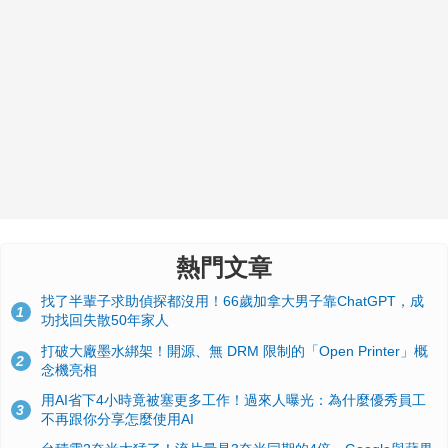
熱門文章
找了半輩子求助偵探都沒用！66歲加拿大男子靠ChatGPT，成
1
功找回失散50年家人
打破大廠墨水綁架！開源、無 DRM 限制的「Open Printer」概
2
念機亮相
用AI省下4小時竟被塞更多工作！過來人曝光：為什麼優秀員工
3
不再跟你分享怎麼使用AI