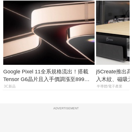
Google Pixel 11全系規格流出！搭載
j5Create
Tensor G6晶片且入手價調漲至899美
入木紋、磁吸
元
3C新品
半導體/電子產業
ADVERTISEMENT