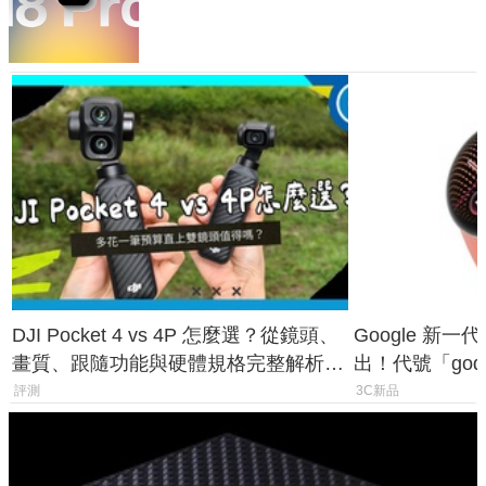
家曝山寨機無法復刻兩大關鍵
DJI Pocket 4 vs 4P 怎麼選？從鏡頭、
Google 新一代 
畫質、跟隨功能與硬體規格完整解析，
出！代號「god
一次看懂兩台差異
鎖定 AI 應用
評測
3C新品