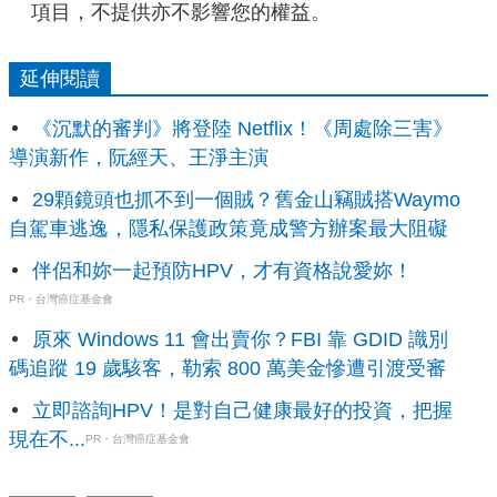
項目，不提供亦不影響您的權益。
延伸閱讀
《沉默的審判》將登陸 Netflix！《周處除三害》
導演新作，阮經天、王淨主演
29顆鏡頭也抓不到一個賊？舊金山竊賊搭Waymo
自駕車逃逸，隱私保護政策竟成警方辦案最大阻礙
伴侶和妳一起預防HPV，才有資格說愛妳！
PR・台灣癌症基金會
原來 Windows 11 會出賣你？FBI 靠 GDID 識別
碼追蹤 19 歲駭客，勒索 800 萬美金慘遭引渡受審
立即諮詢HPV！是對自己健康最好的投資，把握
現在不...
PR・台灣癌症基金會