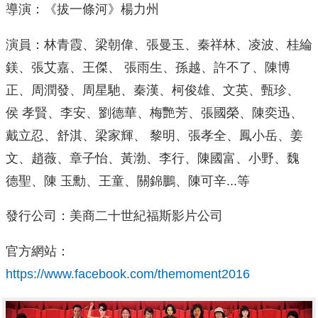
導演：《拔一條河》楊力州
演員：林青霞、梁朝偉、張曼玉、秦祥林、凌波、桂綸
鎂、張艾嘉、王傑、 張雨生、孫越、許不了、陳博
正、周潤發、周星馳、秦漢、柯俊雄、文英、甄珍、
侯 孝賢、李安、劉德華、梅艷芳、張國榮、陳奕迅、
戴立忍、舒淇、梁家輝、 黎明、張孝全、鳳小岳、姜
文、趙薇、章子怡、黃渤、李行、陳國富、小野、魏
德聖、陳 玉勳、王童、關錦鵬、陳可辛...等
發行公司：美商二十世紀福斯影片公司
官方網站：
https://www.facebook.com/themoment2016