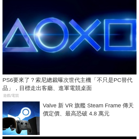
PS6要來了？索尼總裁曝次世代主機「不只是PC替代
品」，目標走出客廳、進軍電競桌面
遊戲/電競
Valve 新 VR 旗艦 Steam Frame 傳天
價定價、最高恐破 4.8 萬元