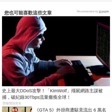
Recommended by
您也可能喜歡這些文章
史上最大DDoS攻擊！「KimWolf」殭屍網路主謀被
捕，破紀錄30Tbps流量癱瘓全球！
雲端/資訊安全
《GTA 5》外掛商遭駭竟流出 6 萬名