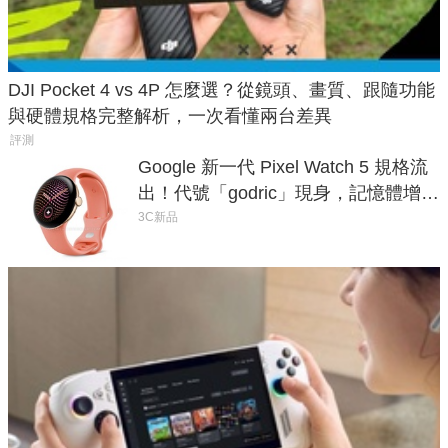
DJI Pocket 4 vs 4P 怎麼選？從鏡頭、畫質、跟隨功能
與硬體規格完整解析，一次看懂兩台差異
評測
Google 新一代 Pixel Watch 5 規格流
出！代號「godric」現身，記憶體增強
鎖定 AI 應用
3C新品