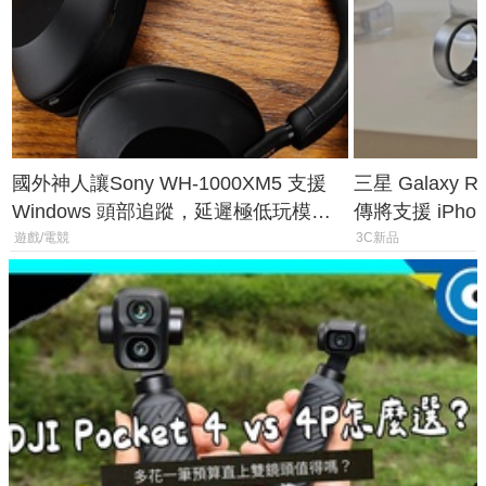
國外神人讓Sony WH-1000XM5 支援
三星 Galaxy 
Windows 頭部追蹤，延遲極低玩模擬
傳將支援 iPho
飛行超有感
慧家電連動功
遊戲/電競
3C新品