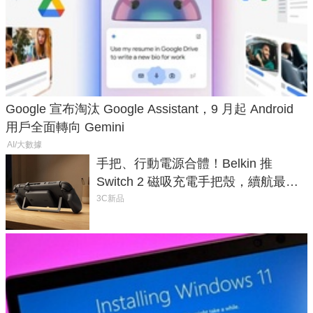
Google 宣布淘汰 Google Assistant，9 月起 Android
用戶全面轉向 Gemini
AI/大數據
手把、行動電源合體！Belkin 推
Switch 2 磁吸充電手把殼，續航最高
延長 1.5 倍
3C新品