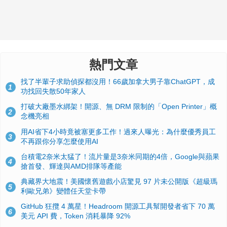
熱門文章
找了半輩子求助偵探都沒用！66歲加拿大男子靠ChatGPT，成
1
功找回失散50年家人
打破大廠墨水綁架！開源、無 DRM 限制的「Open Printer」概
2
念機亮相
用AI省下4小時竟被塞更多工作！過來人曝光：為什麼優秀員工
3
不再跟你分享怎麼使用AI
台積電2奈米太猛了！流片量是3奈米同期的4倍，Google與蘋果
4
搶首發、輝達與AMD排隊等產能
典藏界大地震！美國懷舊遊戲小店驚見 97 片未公開版《超級瑪
5
利歐兄弟》變體任天堂卡帶
GitHub 狂攬 4 萬星！Headroom 開源工具幫開發者省下 70 萬
6
美元 API 費，Token 消耗暴降 92%