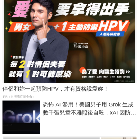
伴侶和妳一起預防HPV，才有資格說愛妳！
PR（台灣癌症基金會）
恐怖 AI 濫用！美國男子用 Grok 生成
數千張兒童不雅照後自殺，xAI 因防護
失靈與不配合警方遭起訴