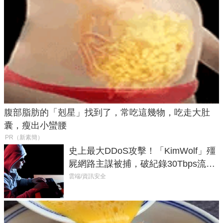
腹部脂肪的「剋星」找到了，常吃這幾物，吃走大肚
囊，瘦出小蠻腰
PR（新素簡）
史上最大DDoS攻擊！「KimWolf」殭
屍網路主謀被捕，破紀錄30Tbps流量
癱瘓全球！
雲端/資訊安全