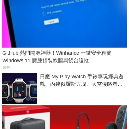
GitHub 熱門開源神器！Winhance 一鍵安全精簡
Windows 11 臃腫預裝軟體與後台追蹤
趨勢
日廠 My Play Watch 手錶專玩經典遊
戲、內建俄羅斯方塊、太空侵略者，
不過竟然不能連手機？