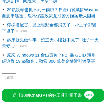
導演新作，阮經天、王淨主演
29顆鏡頭也抓不到一個賊？舊金山竊賊搭Waymo
自駕車逃逸，隱私保護政策竟成警方辦案最大阻礙
檸檬搭配它，臉上斑點全部消失了，小肚子都變
平坦了
PR・新素簡
起床就先做件事，沒三天小腹就不見了! 肚子一天
天變...
PR・新素簡
原來 Windows 11 會出賣你？FBI 靠 GDID 識別
碼追蹤 19 歲駭客，勒索 800 萬美金慘遭引渡受審
#新聞
送【10個ChatGPT的好工具】電子書