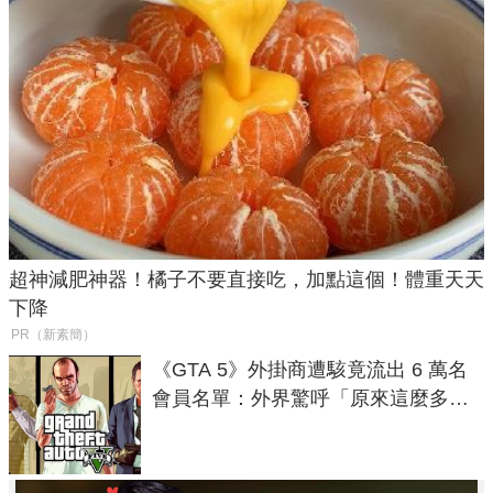
超神減肥神器！橘子不要直接吃，加點這個！體重天天
下降
PR（新素簡）
《GTA 5》外掛商遭駭竟流出 6 萬名
會員名單：外界驚呼「原來這麼多人
在開掛！」