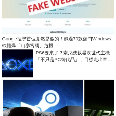
Google搜尋首位竟然是假的！超過70款熱門Windows
軟體爆「山寨官網」危機
PS6要來了？索尼總裁曝次世代主機
「不只是PC替代品」，目標走出客
廳、進軍電競桌面