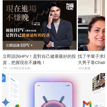
立即諮詢HPV！是對自己健康最好的投
找了半輩子求助
資，把握現在不嫌晚！
大男子靠Chat
年家人
PR（台灣癌症基金會）
AI/大數據