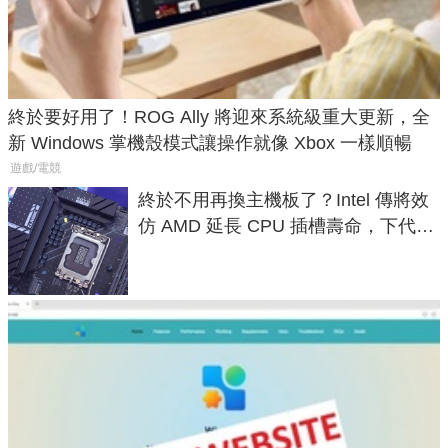
終於要好用了！ROG Ally 將迎來系統級重大更新，全
新 Windows 掌機殼模式讓操作就像 Xbox 一樣順暢
遊戲/電競
終於不用再換主機板了？Intel 傳將效
仿 AMD 延長 CPU 插槽壽命，下代
LGA 1954 至少能戰三代