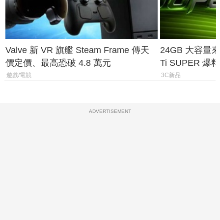
Valve 新 VR 旗艦 Steam Frame 傳天
24GB 大容量來了
價定價、最高恐破 4.8 萬元
Ti SUPER
上市時間
遊戲/電競
3C新品
ADVERTISEMENT