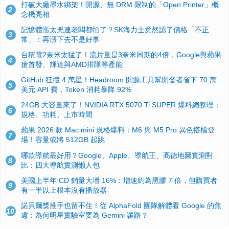
打破大廠墨水綁架！開源、無 DRM 限制的「Open Printer」概
2
念機亮相
記憶體漲太兇連老闆都怕了？SK海力士竟然認了價格「不正
3
常」：再漲下去不是好事
台積電2奈米太猛了！流片量是3奈米同期的4倍，Google與蘋果
4
搶首發、輝達與AMD排隊等產能
GitHub 狂攬 4 萬星！Headroom 開源工具幫開發者省下 70 萬
5
美元 API 費，Token 消耗暴降 92%
24GB 大容量來了！NVIDIA RTX 5070 Ti SUPER 爆料總整理：
6
規格、功耗、上市時間
蘋果 2026 款 Mac mini 規格爆料：M6 與 M5 Pro 異色搭檔登
7
場！容量或將 512GB 起跳
哪款導航最好用？Google、Apple、導航王、高德地圖實測對
8
比：四大導航實測懶人包
美國上半年 CD 銷量大增 16%：增速約為黑膠 7 倍，但購買者
9
有一半以上根本沒有播放器
諾貝爾獎推手也留不住！從 AlphaFold 團隊解體看 Google 的焦
10
慮：為何明星實驗室要為 Gemini 讓路？