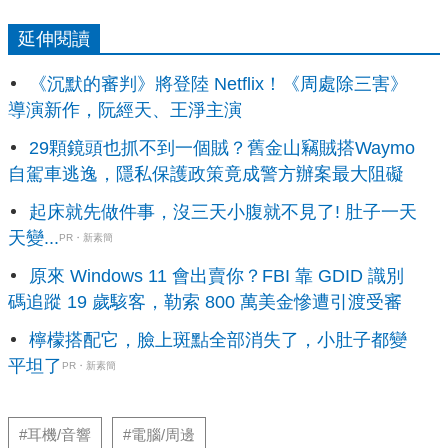
延伸閱讀
《沉默的審判》將登陸 Netflix！《周處除三害》
導演新作，阮經天、王淨主演
29顆鏡頭也抓不到一個賊？舊金山竊賊搭Waymo
自駕車逃逸，隱私保護政策竟成警方辦案最大阻礙
起床就先做件事，沒三天小腹就不見了! 肚子一天
天變...
PR・新素簡
原來 Windows 11 會出賣你？FBI 靠 GDID 識別
碼追蹤 19 歲駭客，勒索 800 萬美金慘遭引渡受審
檸檬搭配它，臉上斑點全部消失了，小肚子都變
平坦了
PR・新素簡
#耳機/音響
#電腦/周邊