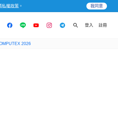
隱私權政策
。
我同意
登入
註冊
OMPUTEX 2026