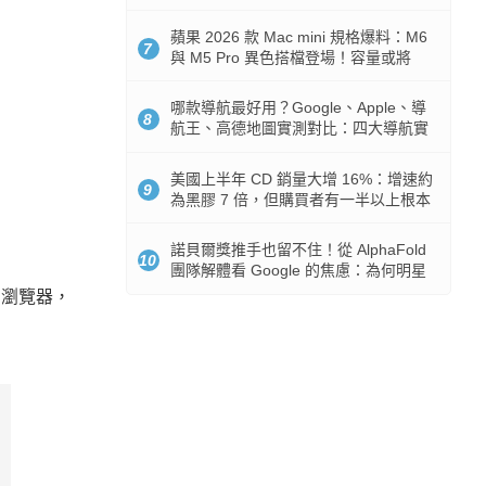
市時間
蘋果 2026 款 Mac mini 規格爆料：M6
7
與 M5 Pro 異色搭檔登場！容量或將
512GB 起跳
哪款導航最好用？Google、Apple、導
8
航王、高德地圖實測對比：四大導航實
測懶人包
美國上半年 CD 銷量大增 16%：增速約
9
為黑膠 7 倍，但購買者有一半以上根本
沒有播放器
諾貝爾獎推手也留不住！從 AlphaFold
10
團隊解體看 Google 的焦慮：為何明星
實驗室要為 Gemini 讓路？
E瀏覽器，