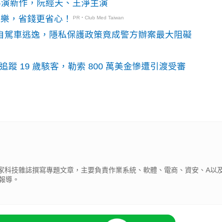
》導演新作，阮經天、王淨主演
玩樂，省錢更省心！
PR・Club Med Taiwan
o自駕車逃逸，隱私保護政策竟成警方辦案最大阻礙
識別碼追蹤 19 歲駭客，勒索 800 萬美金慘遭引渡受審
為多家科技雜誌撰寫專題文章，主要負責作業系統、軟體、電商、資安、A以及
報導。