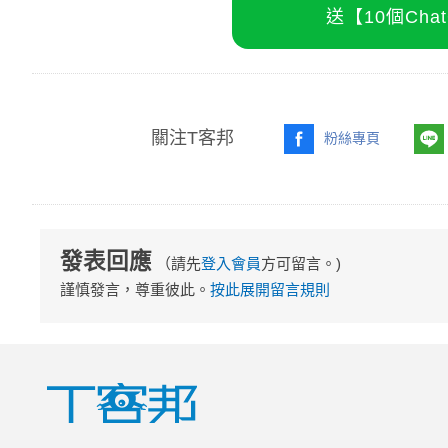
送【10個Ch
關注T客邦
粉絲專頁
發表回應
（請先
登入會員
方可留言。)
謹慎發言，尊重彼此。
按此展開留言規則