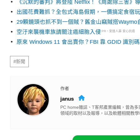
《沉默的審判》將登陸 Netflix！《周處除三害
出國花費難抓？全包式海島假期，一價搞定食宿
29顆鏡頭也抓不到一個賊？舊金山竊賊搭Waym
空汙來襲機車族請關注癌細胞入侵
PR・安達人壽 安心抗癌
原來 Windows 11 會出賣你？FBI 靠 GDID 
#新聞
作者
janus
PC home雜誌、T客邦產業編輯，曾
領域的取材以及報導，以及軟體相關教學