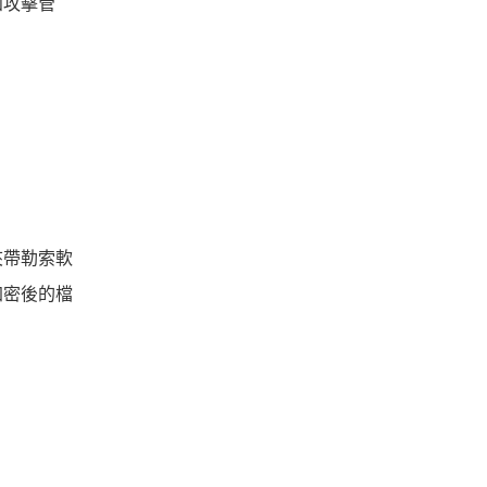
知攻擊管
夾帶勒索軟
加密後的檔