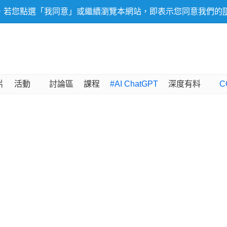
，若您點選「我同意」或繼續瀏覽本網站，即表示您同意我們的
片
活動
討論區
課程
#AI ChatGPT
深度有料
C