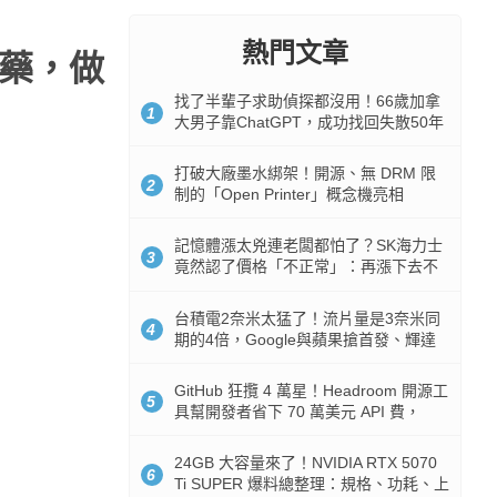
熱門文章
解藥，做
找了半輩子求助偵探都沒用！66歲加拿
1
大男子靠ChatGPT，成功找回失散50年
家人
打破大廠墨水綁架！開源、無 DRM 限
2
制的「Open Printer」概念機亮相
記憶體漲太兇連老闆都怕了？SK海力士
3
竟然認了價格「不正常」：再漲下去不
是好事
台積電2奈米太猛了！流片量是3奈米同
4
期的4倍，Google與蘋果搶首發、輝達
與AMD排隊等產能
GitHub 狂攬 4 萬星！Headroom 開源工
5
具幫開發者省下 70 萬美元 API 費，
Token 消耗暴降 92%
24GB 大容量來了！NVIDIA RTX 5070
6
Ti SUPER 爆料總整理：規格、功耗、上