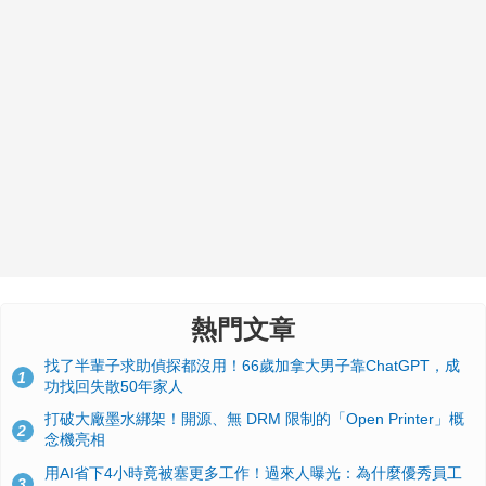
熱門文章
找了半輩子求助偵探都沒用！66歲加拿大男子靠ChatGPT，成
1
功找回失散50年家人
打破大廠墨水綁架！開源、無 DRM 限制的「Open Printer」概
2
念機亮相
用AI省下4小時竟被塞更多工作！過來人曝光：為什麼優秀員工
3