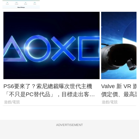
PS6要來了？索尼總裁曝次世代主機
Valve 新 VR 
「不只是PC替代品」，目標走出客
價定價、最高恐破
廳、進軍電競桌面
遊戲/電競
遊戲/電競
ADVERTISEMENT