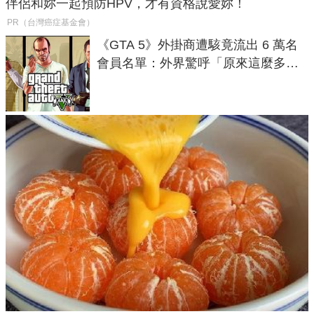
伴侶和妳一起預防HPV，才有資格說愛妳！
PR（台灣癌症基金會）
《GTA 5》外掛商遭駭竟流出 6 萬名
會員名單：外界驚呼「原來這麼多人
在開掛！」