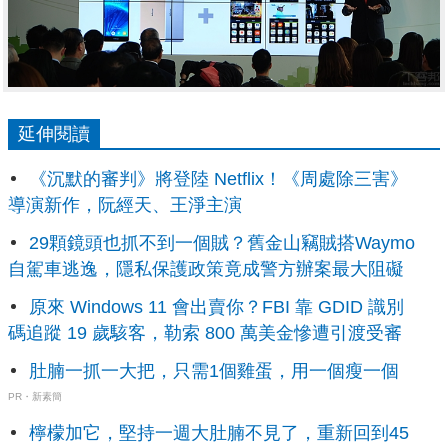
延伸閱讀
《沉默的審判》將登陸 Netflix！《周處除三害》
導演新作，阮經天、王淨主演
29顆鏡頭也抓不到一個賊？舊金山竊賊搭Waymo
自駕車逃逸，隱私保護政策竟成警方辦案最大阻礙
原來 Windows 11 會出賣你？FBI 靠 GDID 識別
碼追蹤 19 歲駭客，勒索 800 萬美金慘遭引渡受審
肚腩一抓一大把，只需1個雞蛋，用一個瘦一個
PR・新素簡
檸檬加它，堅持一週大肚腩不見了，重新回到45