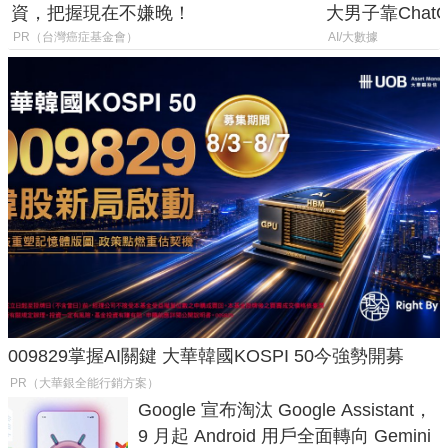
資，把握現在不嫌晚！
大男子靠Chat
年家人
PR（台灣癌症基金會）
AI/大數據
009829掌握AI關鍵 大華韓國KOSPI 50今強勢開募
PR（大華銀全能行銷方案）
Google 宣布淘汰 Google Assistant，
9 月起 Android 用戶全面轉向 Gemini