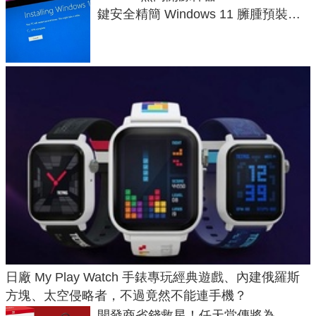
鍵安全精簡 Windows 11 臃腫預裝軟
體與後台追蹤
日廠 My Play Watch 手錶專玩經典遊戲、內建俄羅斯
方塊、太空侵略者，不過竟然不能連手機？
開發商省錢救星！任天堂傳將為