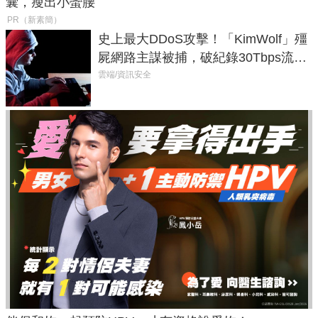
囊，瘦出小蠻腰
PR（新素簡）
史上最大DDoS攻擊！「KimWolf」殭
屍網路主謀被捕，破紀錄30Tbps流量
癱瘓全球！
雲端/資訊安全