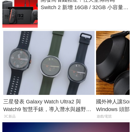
Switch 2 新增 16GB / 32GB 小容量遊
戲卡的選擇
三星發表 Galaxy Watch Ultra2 與
國外神人讓Sony
Watch9 智慧手錶，導入潛水與越野跑
Windows 
導航功能
飛行超有感
3C新品
遊戲/電競