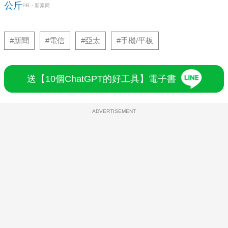
公斤
PR・新素簡
#新聞
#電信
#亞太
#手機/平板
送【10個ChatGPT的好工具】電子書
ADVERTISEMENT