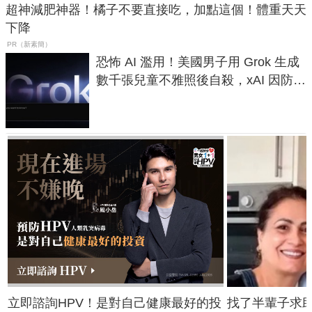
超神減肥神器！橘子不要直接吃，加點這個！體重天天
下降
PR（新素簡）
恐怖 AI 濫用！美國男子用 Grok 生成
數千張兒童不雅照後自殺，xAI 因防護
失靈與不配合警方遭起訴
立即諮詢HPV！是對自己健康最好的投
找了半輩子求助