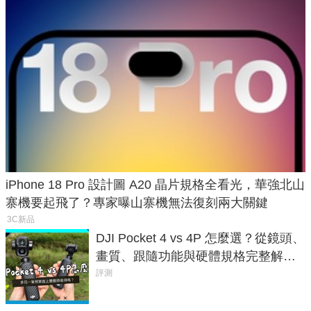
iPhone 18 Pro 設計圖 A20 晶片規格全看光，華強北山
寨機要起飛了？專家曝山寨機無法復刻兩大關鍵
3C新品
DJI Pocket 4 vs 4P 怎麼選？從鏡頭、
畫質、跟隨功能與硬體規格完整解
析，一次看懂兩台差異
評測