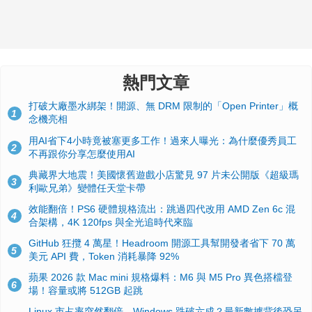
熱門文章
打破大廠墨水綁架！開源、無 DRM 限制的「Open Printer」概
1
念機亮相
用AI省下4小時竟被塞更多工作！過來人曝光：為什麼優秀員工
2
不再跟你分享怎麼使用AI
典藏界大地震！美國懷舊遊戲小店驚見 97 片未公開版《超級瑪
3
利歐兄弟》變體任天堂卡帶
效能翻倍！PS6 硬體規格流出：跳過四代改用 AMD Zen 6c 混
4
合架構，4K 120fps 與全光追時代來臨
GitHub 狂攬 4 萬星！Headroom 開源工具幫開發者省下 70 萬
5
美元 API 費，Token 消耗暴降 92%
蘋果 2026 款 Mac mini 規格爆料：M6 與 M5 Pro 異色搭檔登
6
場！容量或將 512GB 起跳
Linux 市占率突然翻倍、Windows 跌破六成？最新數據背後恐另