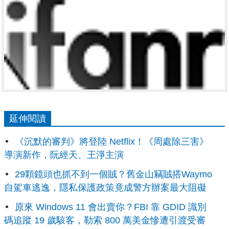
延伸閱讀
《沉默的審判》將登陸 Netflix！《周處除三害》
導演新作，阮經天、王淨主演
29顆鏡頭也抓不到一個賊？舊金山竊賊搭Waymo
自駕車逃逸，隱私保護政策竟成警方辦案最大阻礙
原來 Windows 11 會出賣你？FBI 靠 GDID 識別
碼追蹤 19 歲駭客，勒索 800 萬美金慘遭引渡受審