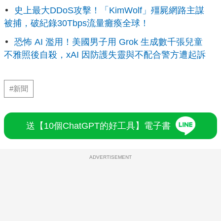
史上最大DDoS攻擊！「KimWolf」殭屍網路主謀
被捕，破紀錄30Tbps流量癱瘓全球！
恐怖 AI 濫用！美國男子用 Grok 生成數千張兒童
不雅照後自殺，xAI 因防護失靈與不配合警方遭起訴
#新聞
送【10個ChatGPT的好工具】電子書
ADVERTISEMENT