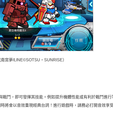
夢/LINE©SOTSU・SUNRISE）
與戰鬥，即可發揮其技能。例如提升機體性能或有利於戰鬥進行
同時將會以音效重現經典台詞！進行遊戲時，請務必打開音效享