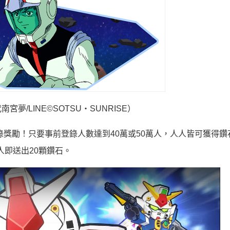
夢/LINE©SOTSU・SUNRISE）
獎勵！只要事前登錄人數達到40萬或50萬人，人人皆可獲得鑽
人即送出20顆鑽石。