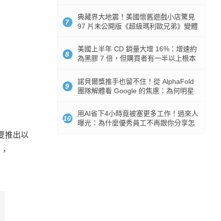
512GB 起跳
典藏界大地震！美國懷舊遊戲小店驚見
7
97 片未公開版《超級瑪利歐兄弟》變體
任天堂卡帶
美國上半年 CD 銷量大增 16%：增速約
8
為黑膠 7 倍，但購買者有一半以上根本
沒有播放器
諾貝爾獎推手也留不住！從 AlphaFold
9
團隊解體看 Google 的焦慮：為何明星
實驗室要為 Gemini 讓路？
用AI省下4小時竟被塞更多工作！過來人
10
曝光：為什麼優秀員工不再跟你分享怎
麼使用AI
今夏推出以
示，