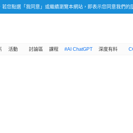
，若您點選「我同意」或繼續瀏覽本網站，即表示您同意我們的
片
活動
討論區
課程
#AI ChatGPT
深度有料
C