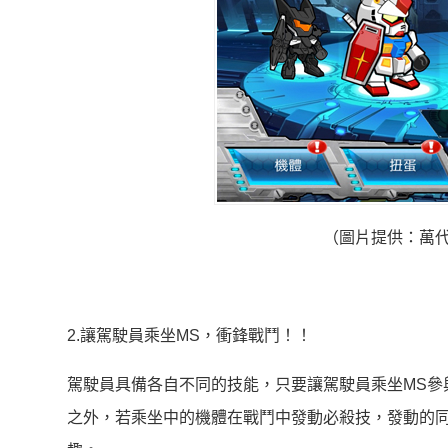
（圖片提供：萬代南宮
2.讓駕駛員乘坐MS，衝鋒戰鬥！！
駕駛員具備各自不同的技能，只要讓駕駛員乘坐MS參
之外，若乘坐中的機體在戰鬥中發動必殺技，發動的