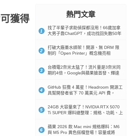
熱門文章
皆可獲得
找了半輩子求助偵探都沒用！66歲加拿
1
大男子靠ChatGPT，成功找回失散50年
家人
打破大廠墨水綁架！開源、無 DRM 限
2
制的「Open Printer」概念機亮相
台積電2奈米太猛了！流片量是3奈米同
3
期的4倍，Google與蘋果搶首發、輝達
與AMD排隊等產能
GitHub 狂攬 4 萬星！Headroom 開源工
4
具幫開發者省下 70 萬美元 API 費，
Token 消耗暴降 92%
24GB 大容量來了！NVIDIA RTX 5070
5
Ti SUPER 爆料總整理：規格、功耗、上
市時間
蘋果 2026 款 Mac mini 規格爆料：M6
6
與 M5 Pro 異色搭檔登場！容量或將