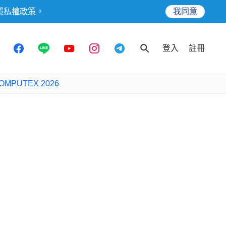
隱私權政策
。
我同意
登入
註冊
OMPUTEX 2026