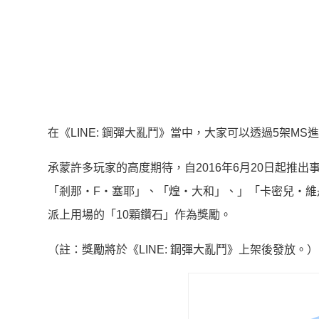
在《LINE: 鋼彈大亂鬥》當中，大家可以透過5架
承蒙許多玩家的高度期待，自2016年6月20日起推
「剎那‧F‧塞耶」、「煌‧大和」、」「卡密兒・
派上用場的「10顆鑽石」作為獎勵。
（註：獎勵將於《LINE: 鋼彈大亂鬥》上架後發放。）