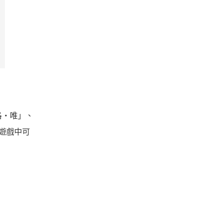
洛‧唯」、
遊戲中可