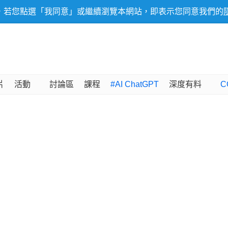
，若您點選「我同意」或繼續瀏覽本網站，即表示您同意我們的
片
活動
討論區
課程
#AI ChatGPT
深度有料
C