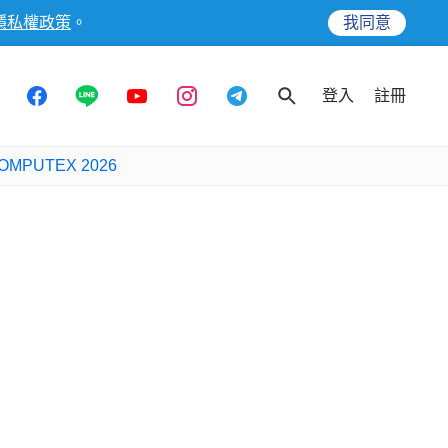
隱私權政策
。
我同意
登入
註冊
OMPUTEX 2026