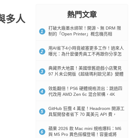
熱門文章
曆與多人
打破大廠墨水綁架！開源、無 DRM 限
1
制的「Open Printer」概念機亮相
用AI省下4小時竟被塞更多工作！過來人
2
曝光：為什麼優秀員工不再跟你分享怎
麼使用AI
典藏界大地震！美國懷舊遊戲小店驚見
3
97 片未公開版《超級瑪利歐兄弟》變體
任天堂卡帶
效能翻倍！PS6 硬體規格流出：跳過四
4
代改用 AMD Zen 6c 混合架構，4K
120fps 與全光追時代來臨
GitHub 狂攬 4 萬星！Headroom 開源工
5
具幫開發者省下 70 萬美元 API 費，
Token 消耗暴降 92%
蘋果 2026 款 Mac mini 規格爆料：M6
6
與 M5 Pro 異色搭檔登場！容量或將