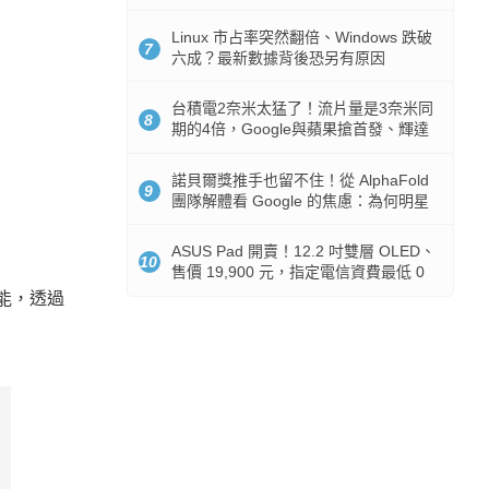
512GB 起跳
Linux 市占率突然翻倍、Windows 跌破
7
六成？最新數據背後恐另有原因
台積電2奈米太猛了！流片量是3奈米同
8
期的4倍，Google與蘋果搶首發、輝達
與AMD排隊等產能
諾貝爾獎推手也留不住！從 AlphaFold
9
團隊解體看 Google 的焦慮：為何明星
實驗室要為 Gemini 讓路？
ASUS Pad 開賣！12.2 吋雙層 OLED、
10
售價 19,900 元，指定電信資費最低 0
元入手
技能，透過