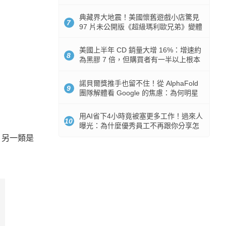
512GB 起跳
典藏界大地震！美國懷舊遊戲小店驚見
7
97 片未公開版《超級瑪利歐兄弟》變體
任天堂卡帶
美國上半年 CD 銷量大增 16%：增速約
8
為黑膠 7 倍，但購買者有一半以上根本
沒有播放器
諾貝爾獎推手也留不住！從 AlphaFold
9
團隊解體看 Google 的焦慮：為何明星
實驗室要為 Gemini 讓路？
用AI省下4小時竟被塞更多工作！過來人
10
曝光：為什麼優秀員工不再跟你分享怎
麼使用AI
。另一類是