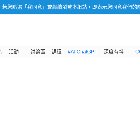
，若您點選「我同意」或繼續瀏覽本網站，即表示您同意我們的
片
活動
討論區
課程
#AI ChatGPT
深度有料
C