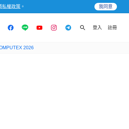
隱私權政策
。
我同意
登入
註冊
OMPUTEX 2026