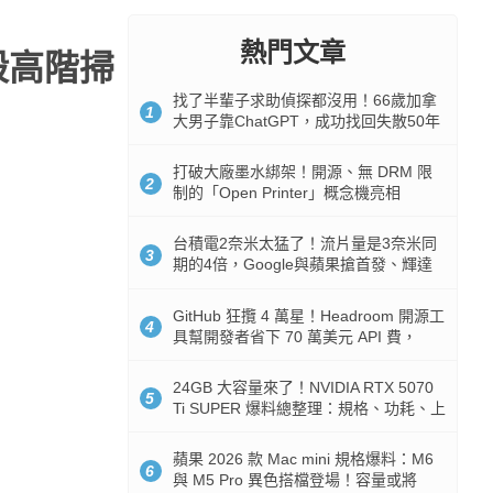
熱門文章
殺高階掃
找了半輩子求助偵探都沒用！66歲加拿
1
大男子靠ChatGPT，成功找回失散50年
家人
打破大廠墨水綁架！開源、無 DRM 限
2
制的「Open Printer」概念機亮相
台積電2奈米太猛了！流片量是3奈米同
3
期的4倍，Google與蘋果搶首發、輝達
與AMD排隊等產能
GitHub 狂攬 4 萬星！Headroom 開源工
4
具幫開發者省下 70 萬美元 API 費，
Token 消耗暴降 92%
24GB 大容量來了！NVIDIA RTX 5070
5
Ti SUPER 爆料總整理：規格、功耗、上
市時間
蘋果 2026 款 Mac mini 規格爆料：M6
6
與 M5 Pro 異色搭檔登場！容量或將