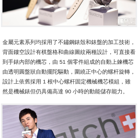
金屬元素系列均採用了不鏽鋼錶殼和錶盤的加工技術，
背面鏤空設計有棋盤格和曲線圖紋兩種設計，可直接看
到手錶內部的機芯，由 51 個零件組成的自動上鍊機芯
由透明圓盤狀自動擺陀驅動，圍繞正中心的螺杆旋轉，
設計上依舊採用 1 根中心螺杆固定機械機芯模組，雖
然是機械錶但仍具備高達 90 小時的動能儲存能力。