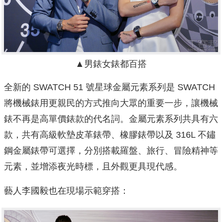
▲男錶女錶都百搭
全新的 SWATCH 51 號星球金屬元素系列是 SWATCH
將機械錶用更親民的方式推向大眾的重要一步，讓機械
錶不再是高單價錶款的代名詞。金屬元素系列共具有六
款，共有高級軟墊皮革錶帶、橡膠錶帶以及 316L 不鏽
鋼金屬錶帶可選擇，分別搭載羅盤、旅行、冒險精神等
元素，並增添夜光時標，且外觀更具現代感。
藝人李國毅也在現場示範穿搭：