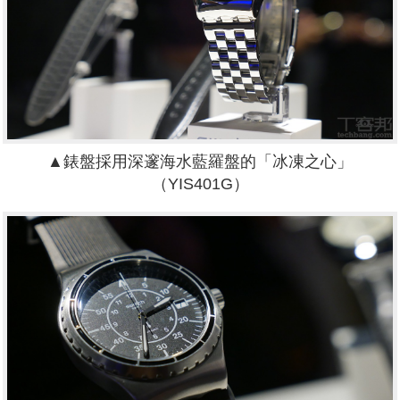
▲
錶盤採用深邃海水藍羅盤的「冰凍之心」
（YIS401G）