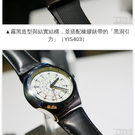
▲
霧黑造型與結實結構，並搭配橡膠錶帶的「黑洞引
力」（YIS403）