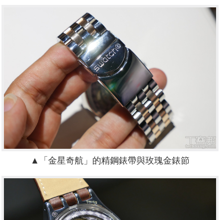
▲
「金星奇航」的
精鋼錶帶與玫瑰金錶節