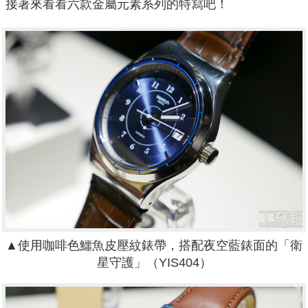
接著來看看六款金屬元素系列的特寫吧！
▲
使用咖啡色鱷魚皮壓紋錶帶，搭配夜空藍錶面的「衛
星守護」（YIS404）