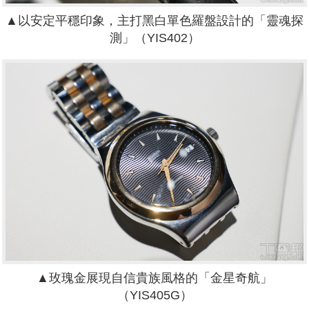
▲
以安定平穩印象，主打黑白單色羅盤設計的「靈魂探
測」（YIS402）
▲
玫瑰金展現自信貴族風格的「金星奇航」
（YIS405G）