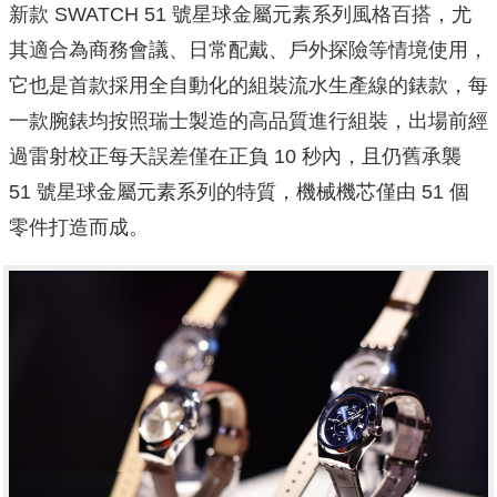
新款 SWATCH 51 號星球金屬元素系列風格百搭，尤
其適合為商務會議、日常配戴、戶外探險等情境使用，
它也是首款採用全自動化的組裝流水生產線的錶款，每
一款腕錶均按照瑞士製造的高品質進行組裝，出場前經
過雷射校正每天誤差僅在正負 10 秒內，且仍舊承襲
51 號星球金屬元素系列的特質，機械機芯僅由 51 個
零件打造而成。