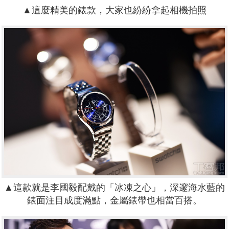
▲
這麼精美的錶款，大家也紛紛拿起相機拍照
▲這款就是李國毅配戴的「冰凍之心」，深邃海水藍的
錶面注目成度滿點，金屬錶帶也相當百搭。