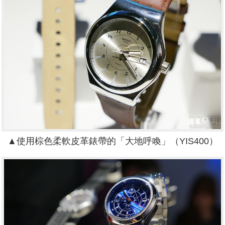
▲
使用棕色柔軟皮革錶帶的「大地呼喚」（YIS400）