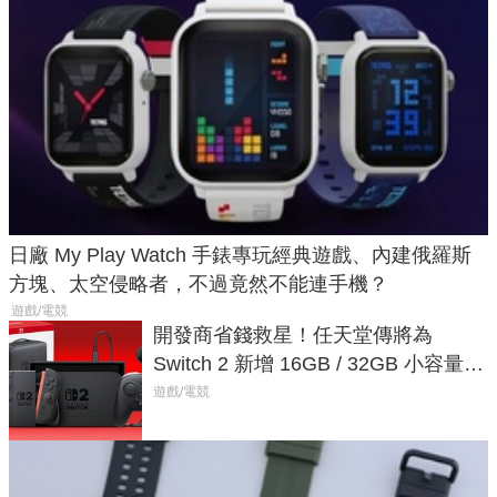
日廠 My Play Watch 手錶專玩經典遊戲、內建俄羅斯
方塊、太空侵略者，不過竟然不能連手機？
遊戲/電競
開發商省錢救星！任天堂傳將為
Switch 2 新增 16GB / 32GB 小容量遊
戲卡的選擇
遊戲/電競