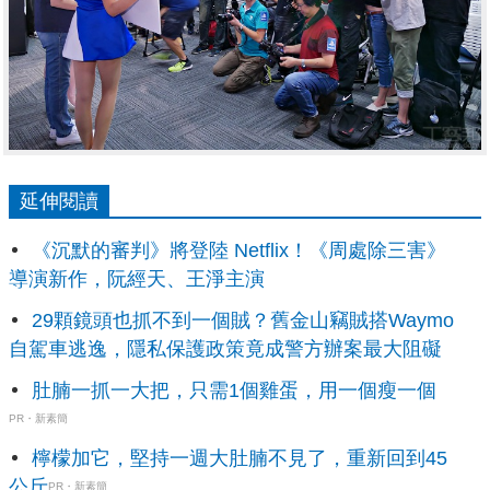
延伸閱讀
《沉默的審判》將登陸 Netflix！《周處除三害》
導演新作，阮經天、王淨主演
29顆鏡頭也抓不到一個賊？舊金山竊賊搭Waymo
自駕車逃逸，隱私保護政策竟成警方辦案最大阻礙
肚腩一抓一大把，只需1個雞蛋，用一個瘦一個
PR・新素簡
檸檬加它，堅持一週大肚腩不見了，重新回到45
公斤
PR・新素簡