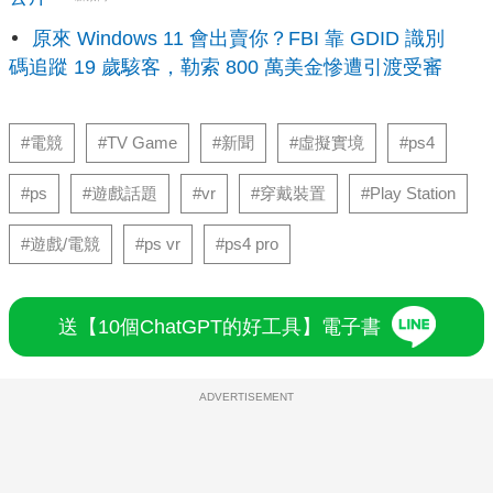
原來 Windows 11 會出賣你？FBI 靠 GDID 識別
碼追蹤 19 歲駭客，勒索 800 萬美金慘遭引渡受審
#電競
#TV Game
#新聞
#虛擬實境
#ps4
#ps
#遊戲話題
#vr
#穿戴裝置
#Play Station
#遊戲/電競
#ps vr
#ps4 pro
送【10個ChatGPT的好工具】電子書
ADVERTISEMENT