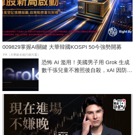
009829掌握AI關鍵 大華韓國KOSPI 50今強勢開募
PR（大華銀全能行銷方案）
恐怖 AI 濫用！美國男子用 Grok 生成
數千張兒童不雅照後自殺，xAI 因防護
失靈與不配合警方遭起訴