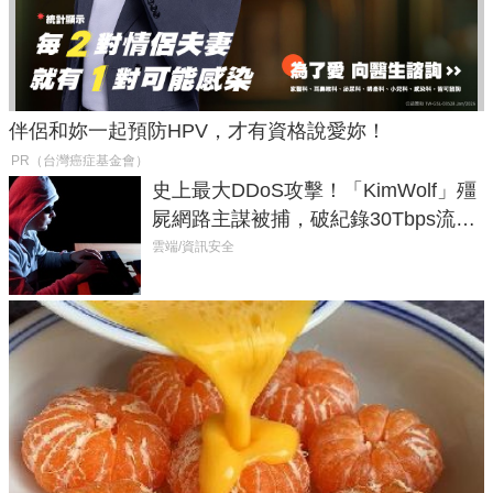
伴侶和妳一起預防HPV，才有資格說愛妳！
PR（台灣癌症基金會）
史上最大DDoS攻擊！「KimWolf」殭
屍網路主謀被捕，破紀錄30Tbps流量
癱瘓全球！
雲端/資訊安全