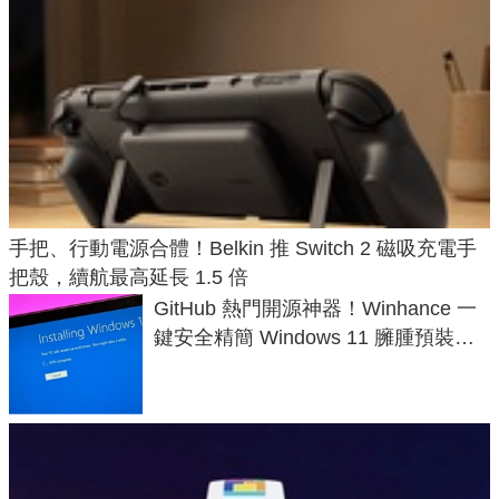
手把、行動電源合體！Belkin 推 Switch 2 磁吸充電手
把殼，續航最高延長 1.5 倍
GitHub 熱門開源神器！Winhance 一
鍵安全精簡 Windows 11 臃腫預裝軟
體與後台追蹤