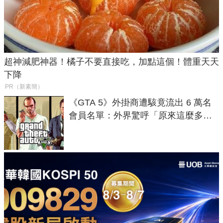
超神減肥神器！橘子不要直接吃，加點這個！體重天天
下降
PR（新素簡）
《GTA 5》外掛商遭駭竟流出 6 萬名
會員名單：外界驚呼「原來這麼多人
在開掛！」