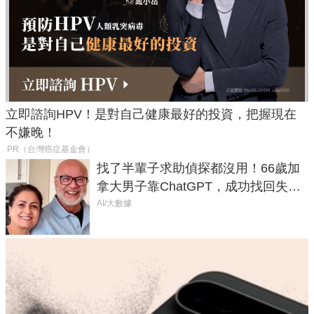
立即諮詢HPV！是對自己健康最好的投資，把握現在
不嫌晚！
PR（台灣癌症基金會）
找了半輩子求助偵探都沒用！66歲加
拿大男子靠ChatGPT，成功找回失散
50年家人
AI/大數據