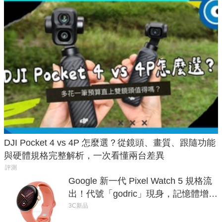
DJI Pocket 4 vs 4P 怎麼選？從鏡頭、畫質、跟隨功能
與硬體規格完整解析，一次看懂兩台差異
評測
Google 新一代 Pixel Watch 5 規格流
出！代號「godric」現身，記憶體增強
鎖定 AI 應用
3C新品