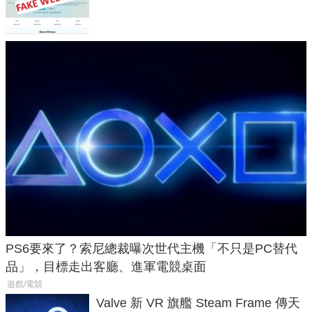
危機
PS6要來了？索尼總裁曝次世代主機「不只是PC替代
品」，目標走出客廳、進軍電競桌面
遊戲/電競
Valve 新 VR 旗艦 Steam Frame 傳天