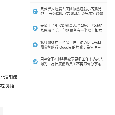
512GB 起跳
典藏界大地震！美國懷舊遊戲小店驚見
7
97 片未公開版《超級瑪利歐兄弟》變體
任天堂卡帶
美國上半年 CD 銷量大增 16%：增速約
8
為黑膠 7 倍，但購買者有一半以上根本
沒有播放器
諾貝爾獎推手也留不住！從 AlphaFold
9
團隊解體看 Google 的焦慮：為何明星
實驗室要為 Gemini 讓路？
用AI省下4小時竟被塞更多工作！過來人
10
曝光：為什麼優秀員工不再跟你分享怎
麼使用AI
進化又到哪
自來說明各