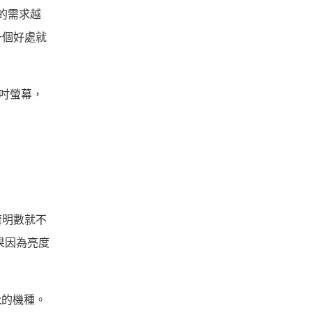
的需求越
一個好處就
0吋螢幕，
流明數就不
果因為亮度
上
的機種。