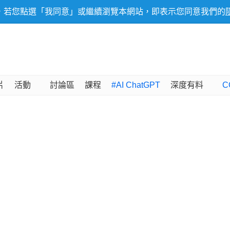
，若您點選「我同意」或繼續瀏覽本網站，即表示您同意我們的
片
活動
討論區
課程
#AI ChatGPT
深度有料
C