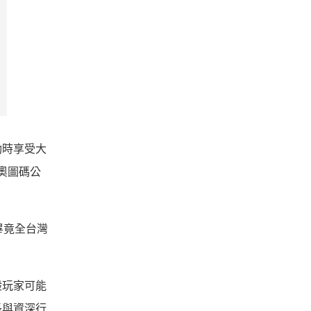
動時享受大
奧圖碼公
畢竟全台灣
般玩家可能
長與資深行