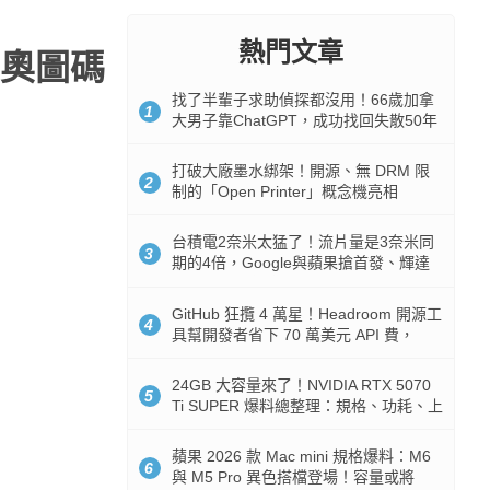
熱門文章
奧圖碼
找了半輩子求助偵探都沒用！66歲加拿
1
大男子靠ChatGPT，成功找回失散50年
家人
打破大廠墨水綁架！開源、無 DRM 限
2
制的「Open Printer」概念機亮相
台積電2奈米太猛了！流片量是3奈米同
3
期的4倍，Google與蘋果搶首發、輝達
與AMD排隊等產能
GitHub 狂攬 4 萬星！Headroom 開源工
4
具幫開發者省下 70 萬美元 API 費，
Token 消耗暴降 92%
24GB 大容量來了！NVIDIA RTX 5070
5
Ti SUPER 爆料總整理：規格、功耗、上
市時間
蘋果 2026 款 Mac mini 規格爆料：M6
6
與 M5 Pro 異色搭檔登場！容量或將