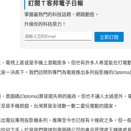
訂閱Ｔ客邦電子日報
掌握最熱門的科技話題、網路動態，
升級你的科技原力！
立即訂閱
上、電視上甚或是手機上激戰居多。但也有許多人希望能在打電
家一決高下。我們訪問到專門為電競推出系列投影機的Optoma
奧圖碼(Optoma)算是開先例的廠商。但也不讓人太過意外，
甚至是手機遊戲，台灣算是全球數一數二愛玩電動的國家。
推出電玩專用投影機系列，推陳至今也已經有十幾款之多。但一
該從何下手。於是我們邀請到奧圖碼公司的產品管理處王
鐘
隆處