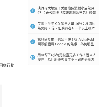
512GB 起跳
典藏界大地震！美國懷舊遊戲小店驚見
7
97 片未公開版《超級瑪利歐兄弟》變體
任天堂卡帶
美國上半年 CD 銷量大增 16%：增速約
8
為黑膠 7 倍，但購買者有一半以上根本
沒有播放器
諾貝爾獎推手也留不住！從 AlphaFold
9
團隊解體看 Google 的焦慮：為何明星
實驗室要為 Gemini 讓路？
用AI省下4小時竟被塞更多工作！過來人
10
曝光：為什麼優秀員工不再跟你分享怎
麼使用AI
「因應行動