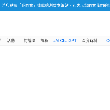
，若您點選「我同意」或繼續瀏覽本網站，即表示您同意我們的
片
活動
討論區
課程
#AI ChatGPT
深度有料
C