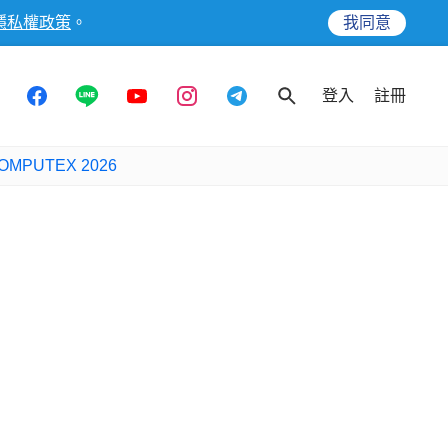
隱私權政策
。
我同意
登入
註冊
OMPUTEX 2026