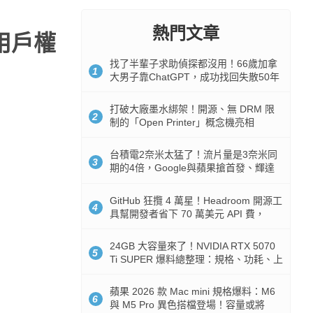
熱門文章
用戶權
找了半輩子求助偵探都沒用！66歲加拿
1
大男子靠ChatGPT，成功找回失散50年
家人
打破大廠墨水綁架！開源、無 DRM 限
2
制的「Open Printer」概念機亮相
台積電2奈米太猛了！流片量是3奈米同
3
期的4倍，Google與蘋果搶首發、輝達
與AMD排隊等產能
GitHub 狂攬 4 萬星！Headroom 開源工
4
具幫開發者省下 70 萬美元 API 費，
Token 消耗暴降 92%
24GB 大容量來了！NVIDIA RTX 5070
5
Ti SUPER 爆料總整理：規格、功耗、上
市時間
蘋果 2026 款 Mac mini 規格爆料：M6
6
與 M5 Pro 異色搭檔登場！容量或將