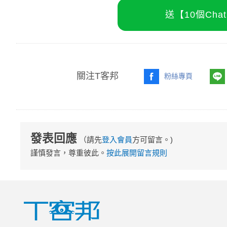
送【10個Ch
關注T客邦
粉絲專頁
發表回應
（請先
登入會員
方可留言。)
謹慎發言，尊重彼此。
按此展開留言規則