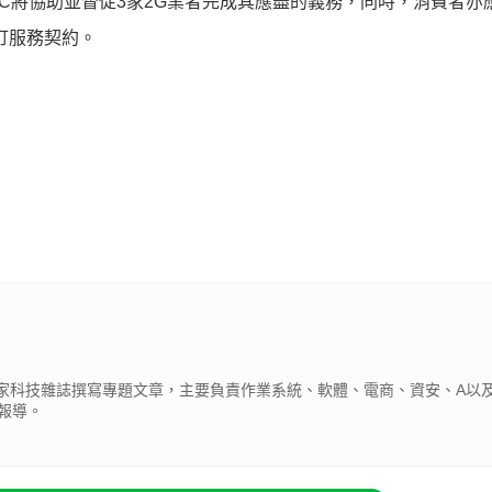
NCC將協助並督促3家2G業者完成其應盡的義務，同時，消費者亦應
訂服務契約。
為多家科技雜誌撰寫專題文章，主要負責作業系統、軟體、電商、資安、A以及
報導。