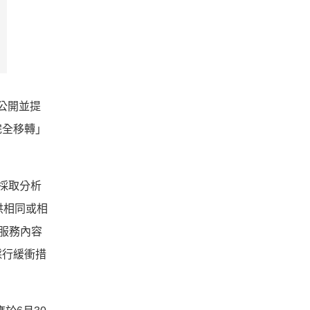
公開並提
完全移轉」
採取分析
供相同或相
服務內容
採行緩衝措