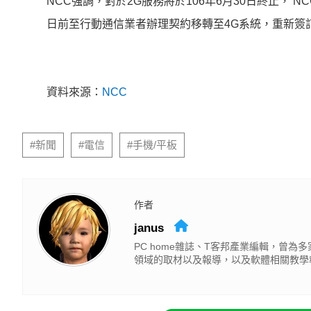
NCC強調，對於2G服務將於106年6月30日終止， 
日前至行動通信業者辦理契約移轉至4G系統，重新簽
資料來源：
NCC
#新聞
#電信
#手機/平板
作者
janus
PC home雜誌、T客邦產業編輯，曾
領域的取材以及報導，以及軟體相關教學