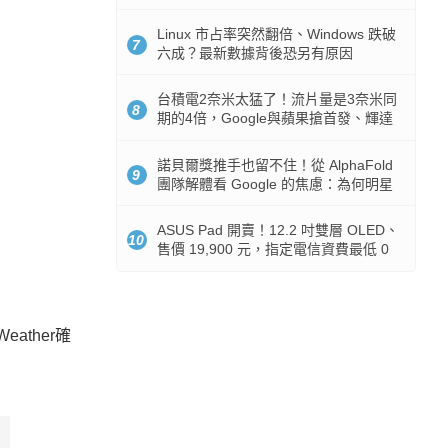
512GB 起跳
Linux 市占率突然翻倍、Windows 跌破
7
六成？最新數據背後恐另有原因
台積電2奈米太猛了！流片量是3奈米同
8
期的4倍，Google與蘋果搶首發、輝達
與AMD排隊等產能
諾貝爾獎推手也留不住！從 AlphaFold
9
團隊解體看 Google 的焦慮：為何明星
實驗室要為 Gemini 讓路？
ASUS Pad 開賣！12.2 吋雙層 OLED、
10
售價 19,900 元，指定電信資費最低 0
元入手
ther確