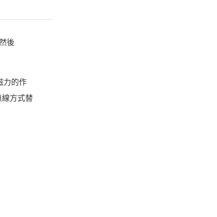
，然後
磁力的作
無線方式替