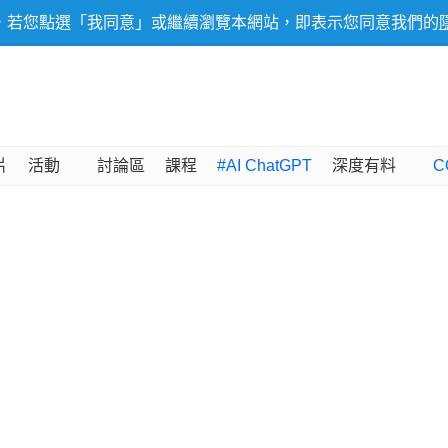
，若您點選「我同意」或繼續瀏覽本網站，即表示您同意我們的
片
活動
討論區
課程
#AI ChatGPT
深度有料
C