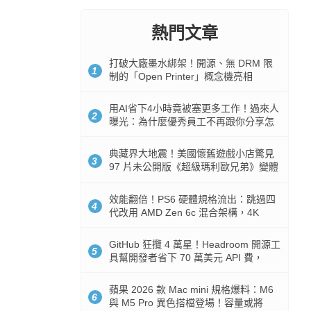
熱門文章
打破大廠墨水綁架！開源、無 DRM 限
1
制的「Open Printer」概念機亮相
用AI省下4小時竟被塞更多工作！過來人
2
曝光：為什麼優秀員工不再跟你分享怎
麼使用AI
典藏界大地震！美國懷舊遊戲小店驚見
3
97 片未公開版《超級瑪利歐兄弟》變體
任天堂卡帶
效能翻倍！PS6 硬體規格流出：跳過四
4
代改用 AMD Zen 6c 混合架構，4K
120fps 與全光追時代來臨
GitHub 狂攬 4 萬星！Headroom 開源工
5
具幫開發者省下 70 萬美元 API 費，
Token 消耗暴降 92%
蘋果 2026 款 Mac mini 規格爆料：M6
6
與 M5 Pro 異色搭檔登場！容量或將