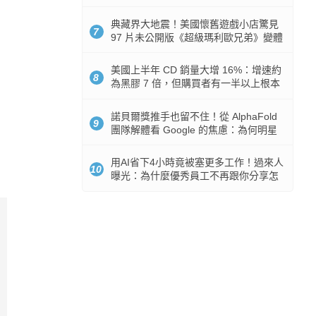
512GB 起跳
典藏界大地震！美國懷舊遊戲小店驚見
7
97 片未公開版《超級瑪利歐兄弟》變體
任天堂卡帶
美國上半年 CD 銷量大增 16%：增速約
8
為黑膠 7 倍，但購買者有一半以上根本
沒有播放器
諾貝爾獎推手也留不住！從 AlphaFold
9
團隊解體看 Google 的焦慮：為何明星
實驗室要為 Gemini 讓路？
用AI省下4小時竟被塞更多工作！過來人
10
曝光：為什麼優秀員工不再跟你分享怎
麼使用AI