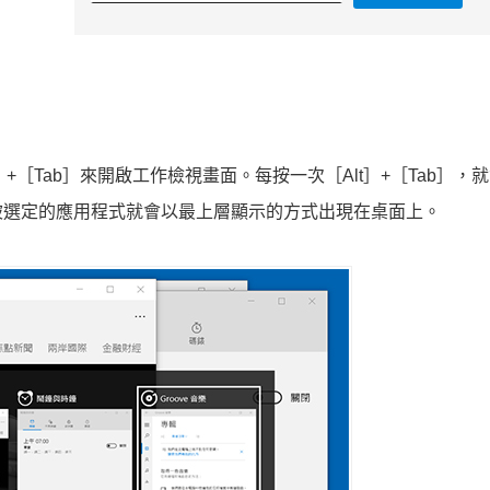
+［Tab］來開啟工作檢視畫面。每按一次［Alt］+［Tab］，
被選定的應用程式就會以最上層顯示的方式出現在桌面上。