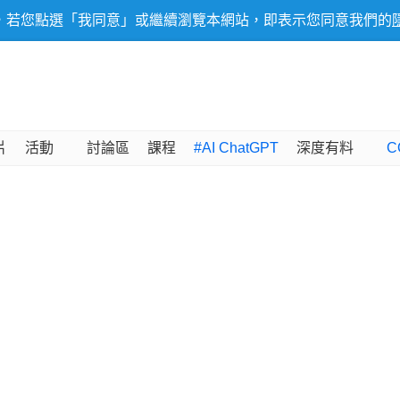
，若您點選「我同意」或繼續瀏覽本網站，即表示您同意我們的
片
活動
討論區
課程
#AI ChatGPT
深度有料
C