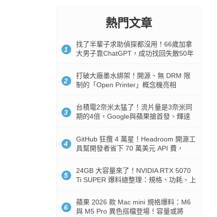
熱門文章
找了半輩子求助偵探都沒用！66歲加拿
1
大男子靠ChatGPT，成功找回失散50年
家人
打破大廠墨水綁架！開源、無 DRM 限
2
制的「Open Printer」概念機亮相
台積電2奈米太猛了！流片量是3奈米同
3
期的4倍，Google與蘋果搶首發、輝達
與AMD排隊等產能
GitHub 狂攬 4 萬星！Headroom 開源工
4
具幫開發者省下 70 萬美元 API 費，
Token 消耗暴降 92%
24GB 大容量來了！NVIDIA RTX 5070
5
Ti SUPER 爆料總整理：規格、功耗、上
市時間
蘋果 2026 款 Mac mini 規格爆料：M6
6
與 M5 Pro 異色搭檔登場！容量或將