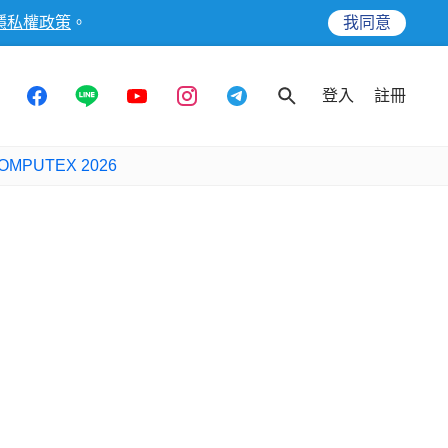
隱私權政策
。
我同意
登入
註冊
OMPUTEX 2026