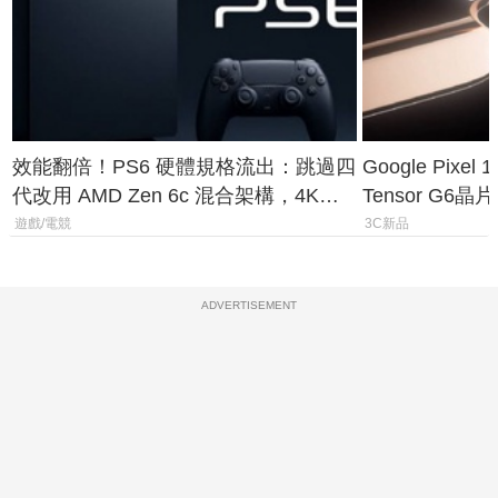
效能翻倍！PS6 硬體規格流出：跳過四
Google Pix
代改用 AMD Zen 6c 混合架構，4K
Tensor G6
120fps 與全光追時代來臨
元
遊戲/電競
3C新品
ADVERTISEMENT