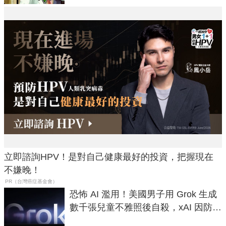
立即諮詢HPV！是對自己健康最好的投資，把握現在
不嫌晚！
PR（台灣癌症基金會）
恐怖 AI 濫用！美國男子用 Grok 生成
數千張兒童不雅照後自殺，xAI 因防護
失靈與不配合警方遭起訴