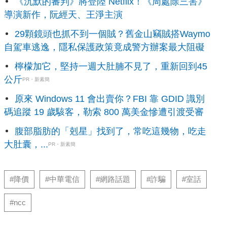
《沉默的審判》將登陸 Netflix！《周處除三害》
導演新作，阮經天、王淨主演
29顆鏡頭也抓不到一個賊？舊金山竊賊搭Waymo
自駕車逃逸，隱私保護政策竟成警方辦案最大阻礙
檸檬加它，堅持一週大肚腩不見了，重新回到45
公斤
PR・新素簡
原來 Windows 11 會出賣你？FBI 靠 GDID 識別
碼追蹤 19 歲駭客，勒索 800 萬美金慘遭引渡受審
腹部脂肪的「剋星」找到了，常吃這幾物，吃走
大肚囊，...
PR・新素簡
#降價
#中華電信
#網路話題
#詐騙
#室話
#ncc