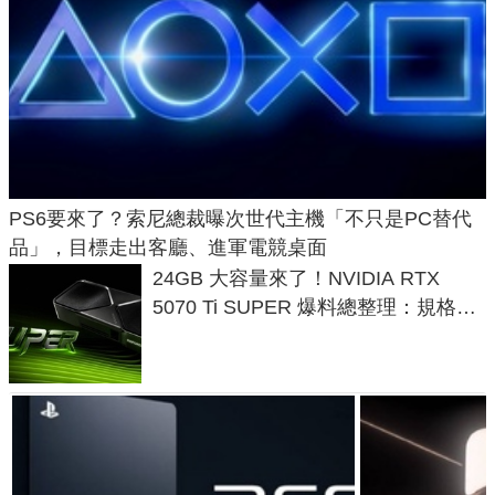
PS6要來了？索尼總裁曝次世代主機「不只是PC替代
品」，目標走出客廳、進軍電競桌面
24GB 大容量來了！NVIDIA RTX
5070 Ti SUPER 爆料總整理：規格、
功耗、上市時間