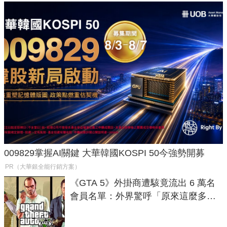
009829掌握AI關鍵 大華韓國KOSPI 50今強勢開募
PR（大華銀全能行銷方案）
《GTA 5》外掛商遭駭竟流出 6 萬名
會員名單：外界驚呼「原來這麼多人
在開掛！」