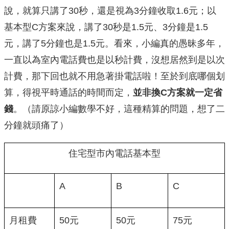
說，就算只講了30秒，還是視為3分鐘收取1.6元；以
基本型C方案來說，講了30秒是1.5元、3分鐘是1.5
元，講了5分鐘也是1.5元。看來，小編真的愚昧多年，
一直以為室內電話費也是以秒計費，沒想居然到是以次
計費，那下回也就不用急著掛電話啦！至於到底哪個划
算，得視平時通話的時間而定，
並非換C方案就一定省
錢
。（請原諒小編數學不好，這種精算的問題，想了二
分鐘就頭痛了）
住宅型市內電話基本型
A
B
C
月租費
50元
50元
75元