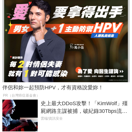
伴侶和妳一起預防HPV，才有資格說愛妳！
PR（台灣癌症基金會）
史上最大DDoS攻擊！「KimWolf」殭
屍網路主謀被捕，破紀錄30Tbps流量
癱瘓全球！
雲端/資訊安全