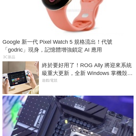
Google 新一代 Pixel Watch 5 規格流出！代號
「godric」現身，記憶體增強鎖定 AI 應用
3C新品
終於要好用了！ROG Ally 將迎來系統
級重大更新，全新 Windows 掌機殼模
式讓操作就像 Xbox 一樣順暢
遊戲/電競