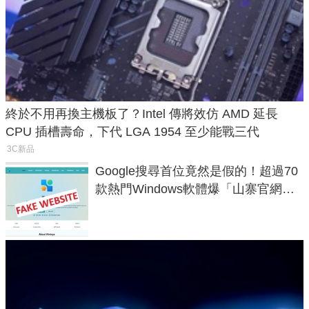
終於不用再換主機板了？Intel 傳將效仿 AMD 延長
CPU 插槽壽命，下代 LGA 1954 至少能戰三代
3C新品
Google搜尋首位竟然是假的！超過70
款熱門Windows軟體爆「山寨官網」
危機