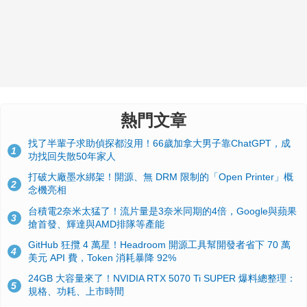
熱門文章
找了半輩子求助偵探都沒用！66歲加拿大男子靠ChatGPT，成
1
功找回失散50年家人
打破大廠墨水綁架！開源、無 DRM 限制的「Open Printer」概
2
念機亮相
台積電2奈米太猛了！流片量是3奈米同期的4倍，Google與蘋果
3
搶首發、輝達與AMD排隊等產能
GitHub 狂攬 4 萬星！Headroom 開源工具幫開發者省下 70 萬
4
美元 API 費，Token 消耗暴降 92%
24GB 大容量來了！NVIDIA RTX 5070 Ti SUPER 爆料總整理：
5
規格、功耗、上市時間