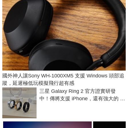
國外神人讓Sony WH-1000XM5 支援 Windows 頭部追
蹤，延遲極低玩模擬飛行超有感
三星 Galaxy Ring 2 官方證實研發
中！傳將支援 iPhone，還有強大的 AI
與智慧家電連動功能