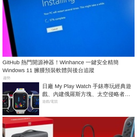
GitHub 熱門開源神器！Winhance 一鍵安全精簡
Windows 11 臃腫預裝軟體與後台追蹤
趨勢
日廠 My Play Watch 手錶專玩經典遊
戲、內建俄羅斯方塊、太空侵略者，
不過竟然不能連手機？
遊戲/電競