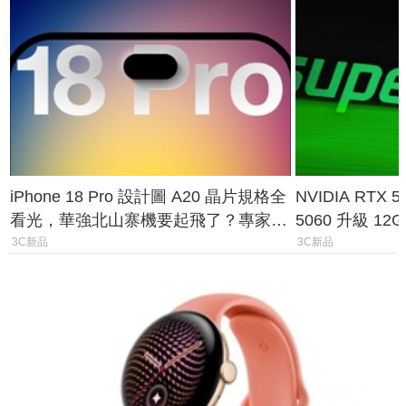
iPhone 18 Pro 設計圖 A20 晶片規格全
NVIDIA RTX
看光，華強北山寨機要起飛了？專家曝
5060 升級 1
山寨機無法復刻兩大關鍵
次規格終於不
3C新品
3C新品