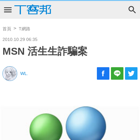
首頁
T網路
2010.10.29 06:35
MSN 活生生詐騙案
WL.