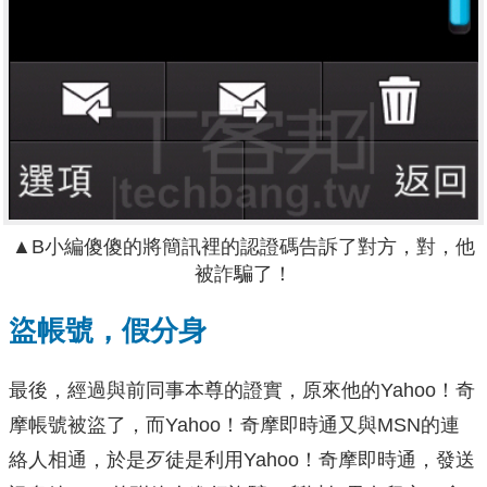
▲B小編傻傻的將簡訊裡的認證碼告訴了對方，對，他
被詐騙了！
盜帳號，假分身
最後，經過與前同事本尊的證實，原來他的Yahoo！奇
摩帳號被盜了，而Yahoo！奇摩即時通又與MSN的連
絡人相通，於是歹徒是利用Yahoo！奇摩即時通，發送