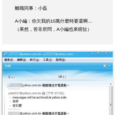
離職同事：小磊
A小編：你欠我的10萬什麼時要還啊…
（果然，答非所問，A小編也來瞎扯）