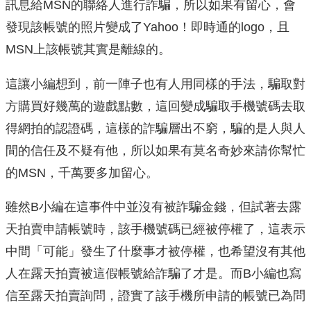
訊息給MSN的聯絡人進行詐騙，所以如果有留心，會
發現該帳號的照片變成了Yahoo！即時通的logo，且
MSN上該帳號其實是離線的。
這讓小編想到，前一陣子也有人用同樣的手法，騙取對
方購買好幾萬的遊戲點數，這回變成騙取手機號碼去取
得網拍的認證碼，這樣的詐騙層出不窮，騙的是人與人
間的信任及不疑有他，所以如果有莫名奇妙來請你幫忙
的MSN，千萬要多加留心。
雖然B小編在這事件中並沒有被詐騙金錢，但試著去露
天拍賣申請帳號時，該手機號碼已經被停權了，這表示
中間「可能」發生了什麼事才被停權，也希望沒有其他
人在露天拍賣被這假帳號給詐騙了才是。而B小編也寫
信至露天拍賣詢問，證實了該手機所申請的帳號已為問