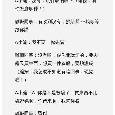
A小編：沒有，玩什麼的啊？（編按：看
你怎麼解釋！）
離職同事：有收到沒有，抄給我~~我等等
跟你講
A小編：我不要，你先講
離職同事：沒有啦，跟你開玩笑的，要去
露天買東西，想買一件衣服，要驗證碼
（編按：我怎麼不知道有這回事，硬拗
喔！）
A小編：A..你是不是被騙了，買東西不用
驗證碼啊，你傳來啊，我幫你看
離職同事：昏倒