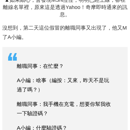
離線名單裡，原來這是透過Yahoo！奇摩即時通來的訊
息。
沒想到，第二天這位假冒的離職同事又出現了，他又M
了A小編。
離職同事：在忙麼？
A小編：啥事（編按：又來，昨天不是玩
過了嗎？）
離職同事：我手機在充電，想要你幫我收
一下驗證碼？
A小編：什麼驗證碼？