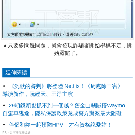
▲只要多問幾問題，就會發現詐騙者開始舉棋不定，開
始露餡了。
延伸閱讀
《沉默的審判》將登陸 Netflix！《周處除三害》
導演新作，阮經天、王淨主演
29顆鏡頭也抓不到一個賊？舊金山竊賊搭Waymo
自駕車逃逸，隱私保護政策竟成警方辦案最大阻礙
伴侶和妳一起預防HPV，才有資格說愛妳！
PR・台灣癌症基金會