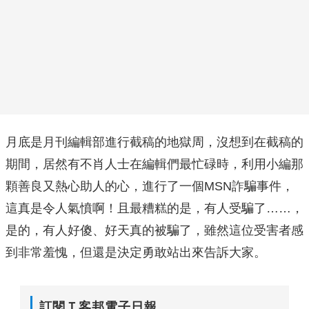
月底是月刊編輯部進行截稿的地獄周，沒想到在截稿的
期間，居然有不肖人士在編輯們最忙碌時，利用小編那
顆善良又熱心助人的心，進行了一個MSN詐騙事件，
這真是令人氣憤啊！且最糟糕的是，有人受騙了……，
是的，有人好傻、好天真的被騙了，雖然這位受害者感
到非常羞愧，但還是決定勇敢站出來告訴大家。
訂閱Ｔ客邦電子日報