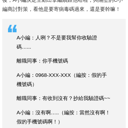
編商討對策，看他是要寄病毒碼過來，還是要幹嘛！
A小編：人咧？不是要我幫你收驗證
碼…...
離職同事：你手機號碼
A小編：0968-XXX-XXX（編按：假的手
機號碼）
離職同事：有收到沒有？抄給我驗證碼~~
A小編：沒有啊…..（編按：當然沒有啊！
假的手機號碼啊！）