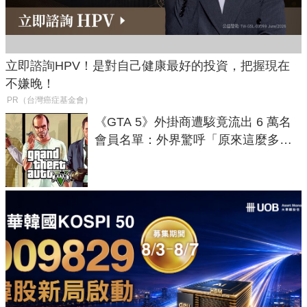
立即諮詢HPV！是對自己健康最好的投資，把握現在
不嫌晚！
PR（台灣癌症基金會）
《GTA 5》外掛商遭駭竟流出 6 萬名
會員名單：外界驚呼「原來這麼多人
在開掛！」