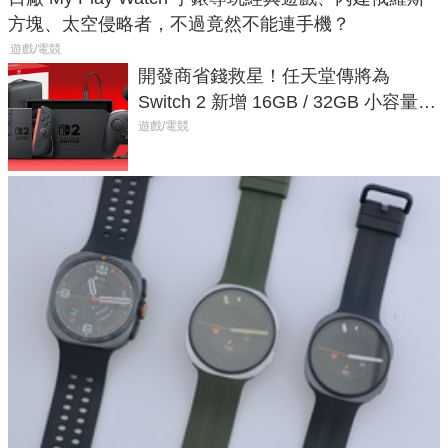
方塊、太空侵略者，不過竟然不能連手機？
遊戲/電競
開發商省錢救星！任天堂傳將為
Switch 2 新增 16GB / 32GB 小容量遊
戲卡的選擇
遊戲/電競