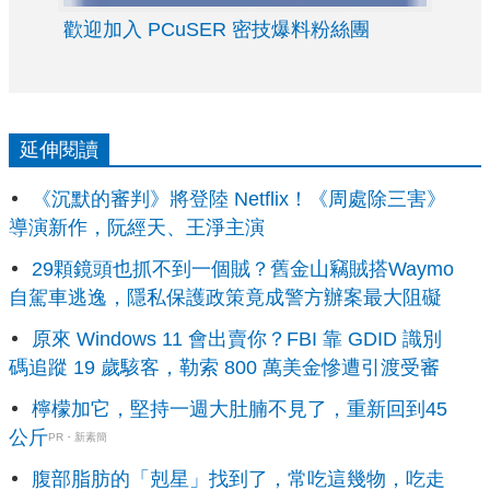
歡迎加入 PCuSER 密技爆料粉絲團
延伸閱讀
《沉默的審判》將登陸 Netflix！《周處除三害》
導演新作，阮經天、王淨主演
29顆鏡頭也抓不到一個賊？舊金山竊賊搭Waymo
自駕車逃逸，隱私保護政策竟成警方辦案最大阻礙
原來 Windows 11 會出賣你？FBI 靠 GDID 識別
碼追蹤 19 歲駭客，勒索 800 萬美金慘遭引渡受審
檸檬加它，堅持一週大肚腩不見了，重新回到45
公斤
PR・新素簡
腹部脂肪的「剋星」找到了，常吃這幾物，吃走