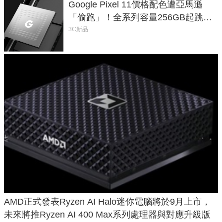
Google Pixel 11價格配色遭亞馬遜
「偷跑」！全系列容量256GB起跳、
頂規摺疊機價位逼近7萬
3C新品
AMD正式發表Ryzen AI Halo迷你電腦將於9月上市，
未來將推Ryzen AI 400 Max系列處理器與對應升級版