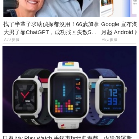
找了半輩子求助偵探都沒用！66歲加拿
Google 宣布淘汰 
大男子靠ChatGPT，成功找回失散50
月起 Android
年家人
AI/大數據
AI/大數據
日廠 My Play Watch 手錶專玩經典遊戲、內建俄羅斯