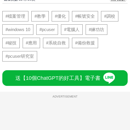
#檔案管理
#教學
#優化
#帳號安全
#調校
#windows 10
#pcuser
#電腦人
#練功坊
#秘技
#應用
#系統自救
#備份救援
#pcuser研究室
送【10個ChatGPT的好工具】電子書
ADVERTISEMENT