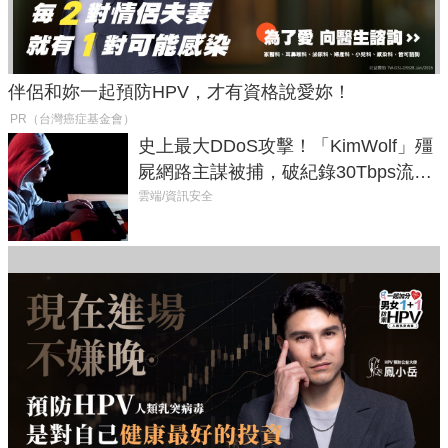
伴侶和妳一起預防HPV，才有資格說愛妳！
PR（台灣癌症基金會）
史上最大DDoS攻擊！「KimWolf」殭
屍網路主謀被捕，破紀錄30Tbps流量
癱瘓全球！
雲端/資訊安全