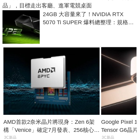
品」，目標走出客廳、進軍電競桌面
24GB 大容量來了！NVIDIA RTX
5070 Ti SUPER 爆料總整理：規格、
功耗、上市時間
AMD首款2奈米晶片將現身：Zen 6架
Google Pix
構「Venice」確定7月發表、256核心效
Tensor G6
能大噴發70%
元
3C新品
3C新品