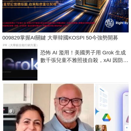
009829掌握AI關鍵 大華韓國KOSPI 50今強勢開募
PR（大華銀全能行銷方案）
恐怖 AI 濫用！美國男子用 Grok 生成
數千張兒童不雅照後自殺，xAI 因防護
失靈與不配合警方遭起訴