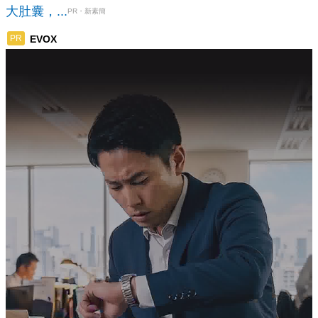
大肚囊，...
PR・新素簡
EVOX
PR