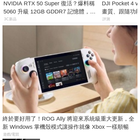
NVIDIA RTX 50 Super 復活？爆料稱
DJI Pocket
5060 升級 12GB GDDR7 記憶體，這
畫質、跟隨功
次規格終於不擠牙膏
一次看懂兩台
3C新品
評測
終於要好用了！ROG Ally 將迎來系統級重大更新，全
新 Windows 掌機殼模式讓操作就像 Xbox 一樣順暢
遊戲/電競