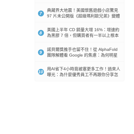
512GB 起跳
典藏界大地震！美國懷舊遊戲小店驚見
7
97 片未公開版《超級瑪利歐兄弟》變體
任天堂卡帶
美國上半年 CD 銷量大增 16%：增速約
8
為黑膠 7 倍，但購買者有一半以上根本
沒有播放器
諾貝爾獎推手也留不住！從 AlphaFold
9
團隊解體看 Google 的焦慮：為何明星
實驗室要為 Gemini 讓路？
用AI省下4小時竟被塞更多工作！過來人
10
曝光：為什麼優秀員工不再跟你分享怎
麼使用AI