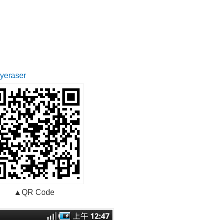
ryeraser
▲QR Code