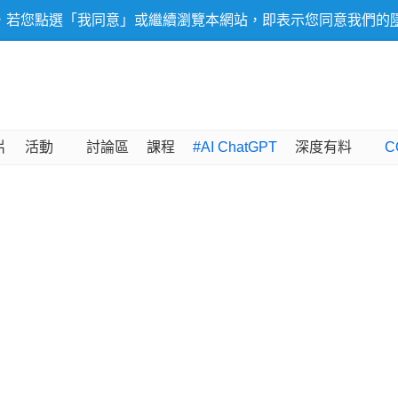
，若您點選「我同意」或繼續瀏覽本網站，即表示您同意我們的
片
活動
討論區
課程
#AI ChatGPT
深度有料
C