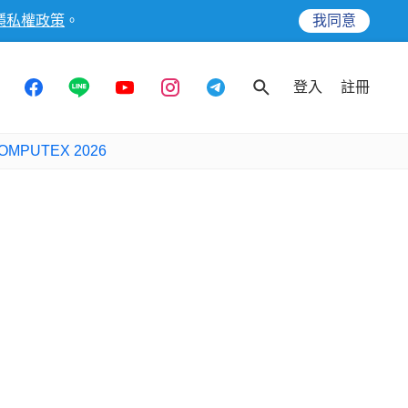
隱私權政策
。
我同意
登入
註冊
OMPUTEX 2026