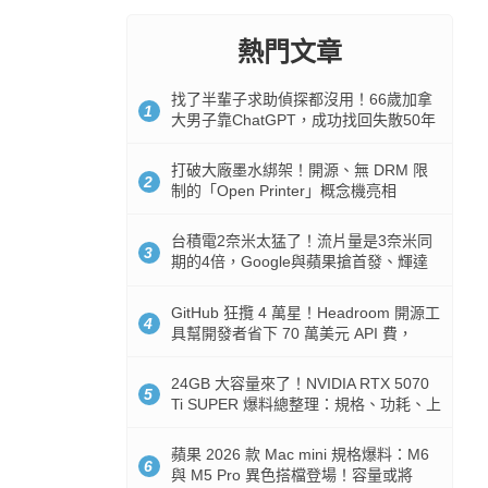
熱門文章
找了半輩子求助偵探都沒用！66歲加拿
1
大男子靠ChatGPT，成功找回失散50年
家人
打破大廠墨水綁架！開源、無 DRM 限
2
制的「Open Printer」概念機亮相
台積電2奈米太猛了！流片量是3奈米同
3
期的4倍，Google與蘋果搶首發、輝達
與AMD排隊等產能
GitHub 狂攬 4 萬星！Headroom 開源工
4
具幫開發者省下 70 萬美元 API 費，
Token 消耗暴降 92%
24GB 大容量來了！NVIDIA RTX 5070
5
Ti SUPER 爆料總整理：規格、功耗、上
市時間
蘋果 2026 款 Mac mini 規格爆料：M6
6
與 M5 Pro 異色搭檔登場！容量或將