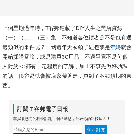
上個星期過年時，T客邦連載了DIY人生之黑店實錄
（
一
）（
二
）（
三
）集，不知道各位讀者是不是也有遇
過類似的事件呢？一到過年大家領了紅包或是
年終
就會
開始採購電腦，或是購買3C用品。不過畢竟不是每個
人對於3C都有一定程度的了解，加上不事先做好功課
的話，很容易就會被店家帶著走，買到了不如預期的東
西。
訂閱Ｔ客邦電子日報
掌握最熱門的科技話題、網路動態，升級你的科技原力！
立即訂閱