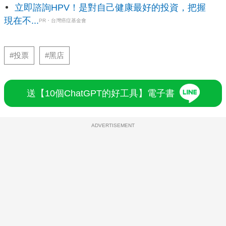
立即諮詢HPV！是對自己健康最好的投資，把握
現在不...
PR・台灣癌症基金會
#投票
#黑店
送【10個ChatGPT的好工具】電子書
ADVERTISEMENT