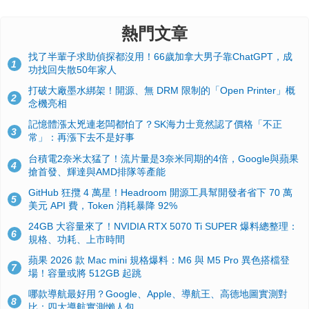
熱門文章
找了半輩子求助偵探都沒用！66歲加拿大男子靠ChatGPT，成
1
功找回失散50年家人
打破大廠墨水綁架！開源、無 DRM 限制的「Open Printer」概
2
念機亮相
記憶體漲太兇連老闆都怕了？SK海力士竟然認了價格「不正
3
常」：再漲下去不是好事
台積電2奈米太猛了！流片量是3奈米同期的4倍，Google與蘋果
4
搶首發、輝達與AMD排隊等產能
GitHub 狂攬 4 萬星！Headroom 開源工具幫開發者省下 70 萬
5
美元 API 費，Token 消耗暴降 92%
24GB 大容量來了！NVIDIA RTX 5070 Ti SUPER 爆料總整理：
6
規格、功耗、上市時間
蘋果 2026 款 Mac mini 規格爆料：M6 與 M5 Pro 異色搭檔登
7
場！容量或將 512GB 起跳
哪款導航最好用？Google、Apple、導航王、高德地圖實測對
8
比：四大導航實測懶人包