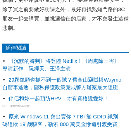
被騙，更不用說不懂3C的人了。要避免這種事發生，
除了買之前要做好功課之外，最好再找熟知門路的3C
朋友一起去購買，並挑選信任的店家，才不會發生這種
悲劇。
延伸閱讀
《沉默的審判》將登陸 Netflix！《周處除三害》
導演新作，阮經天、王淨主演
29顆鏡頭也抓不到一個賊？舊金山竊賊搭Waymo
自駕車逃逸，隱私保護政策竟成警方辦案最大阻礙
伴侶和妳一起預防HPV，才有資格說愛妳！
PR・台灣癌症基金會
原來 Windows 11 會出賣你？FBI 靠 GDID 識別
碼追蹤 19 歲駭客，勒索 800 萬美金慘遭引渡受審