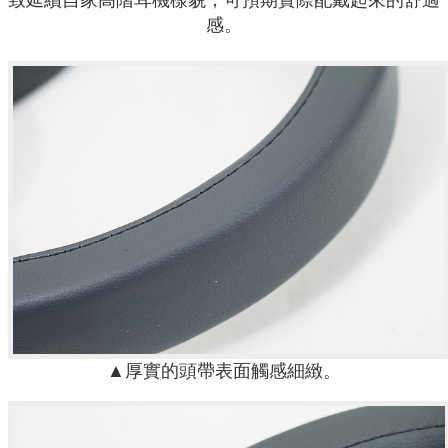
感。
▲厚實的頭帶表面觸感細緻。