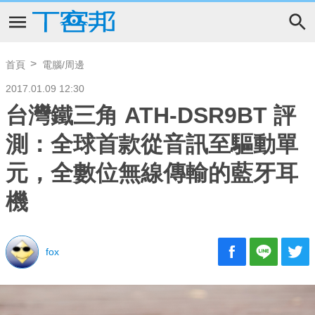
首頁
電腦/周邊
2017.01.09 12:30
台灣鐵三角 ATH-DSR9BT 評
測：全球首款從音訊至驅動單
元，全數位無線傳輸的藍牙耳
機
fox