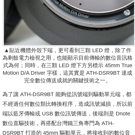
▲貼近機體外殼下端，更可看到三顆 LED 燈，除了作
為剩餘電力檢視之用，也能顯示目前傳輸的數位音訊格
式為何；同時，在三顆 LED 燈下方另標示 45mm True
Motion D/A Driver 字樣，這其實是 ATH-DSR9BT 達成
完全數位傳送成就的關鍵技術之一。
為了讓 ATH-DSR9BT 能夠從訊號端到驅動單元端，都
不經過任何數位類比轉換程序，造成訊號減損，所以前
端以藍牙傳輸或 USB 數位訊號傳送，後端則是 Dnote
數位直驅技術，再搭配台灣鐵三角專門為 ATH-
DSR9BT 打造的 45mm 驅動單元，將接收到的數位音