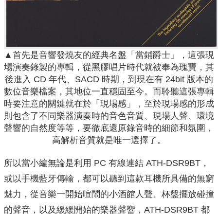
▲首先是音響發燒友的經典名盤「當鋪爵士」，這張現
場演奏錄製的專輯，從黑膠唱片時代就被奉為瑰寶，其
後進入 CD 年代、SACD 時期，到現在有 24bit 版本的
數位音樂檔案，其地位一直穩固至今。而聆聽這張專輯
時要注意的關鍵就在於「現場感」，至於現場感的形成
則包含了不同樂器演奏時的音色音質、現場人聲、環境
聲響的自然度等等，要徹底還原錄音時的細節和氛圍，
高解析音質就是唯一選擇了。
所以當小編無論是利用 PC 有線連結 ATH-DSR9BT，
或以手機藍牙傳輸，都可以聽到這款耳機所具備的無窮
魅力，從音樂一開始喧鬧的小酒館人聲、杯盤擺放碰撞
的聲音，以及緩緩開始的樂器聲響，ATH-DSR9BT 都