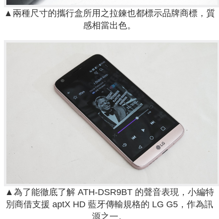
▲兩種尺寸的攜行盒所用之拉鍊也都標示品牌商標，質
感相當出色。
▲為了能徹底了解 ATH-DSR9BT 的聲音表現，小編特
別商借支援 aptX HD 藍牙傳輸規格的 LG G5，作為訊
源之一。