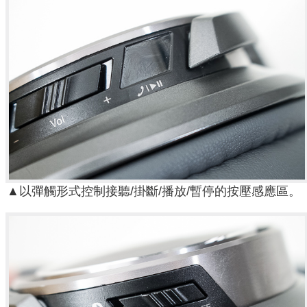
▲以彈觸形式控制接聽/掛斷/播放/暫停的按壓感應區。