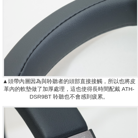
▲頭帶內層因為與聆聽者的頭部直接接觸，所以也將皮
革內的軟墊做了加厚處理，這也使得長時間配戴 ATH-
DSR9BT 聆聽也不會感到疲累。