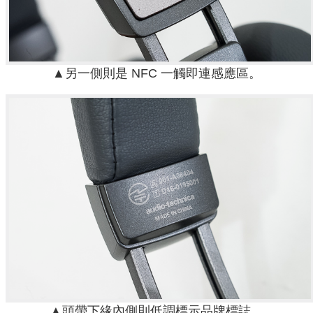
▲另一側則是 NFC 一觸即連感應區。
▲頭帶下緣內側則低調標示品牌標誌。