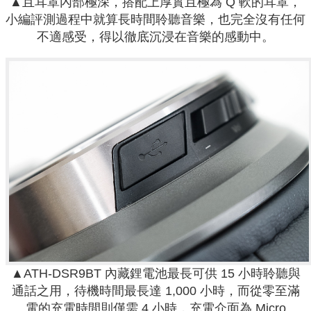
▲且耳罩內部極深，搭配上厚實且極為 Q 軟的耳罩，
小編評測過程中就算長時間聆聽音樂，也完全沒有任何
不適感受，得以徹底沉浸在音樂的感動中。
▲ATH-DSR9BT 內藏鋰電池最長可供 15 小時聆聽與
通話之用，待機時間最長達 1,000 小時，而從零至滿
電的充電時間則僅需 4 小時，充電介面為 Micro