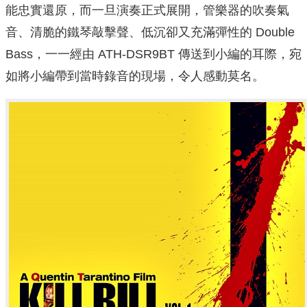
能忠實還原，而一旦演奏正式展開，管樂器的吹奏氣
音、清脆的鐵琴敲擊聲、低沉卻又充滿彈性的 Double
Bass，一一經由 ATH-DSR9BT 傳送到小編的耳際，宛
如將小編帶到當時錄音的現場，令人感動莫名。