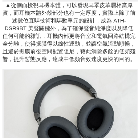
▲從側面檢視耳機本體，可以發現耳罩皮革層相當厚
實，而耳機本體外殼部分也有一定厚度，實際上除了前
述數位直驅技術和驅動單元的設計，成為 ATH-
DSR9BT 美聲關鍵外，為了確保聲音純淨度以及降低
任何可能的雜訊，耳機內部更將音室和電氣回路結構完
全分離，使得振膜得以線性運動，並讓空氣流動順暢，
且還於振膜前後空間配置阻尼，藉此消除多餘的低頻殘
響，提升暫態反應，達成中低頻音效速度更快的目的。