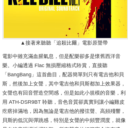
▲接著來聽聽「追殺比爾」電影原聲帶
電影中雖充滿血腥氣息，但是配樂卻多是懷舊西洋音
樂。小編透過 Flac 無損壓縮格式聆賞，直接聽
「BangBang」這首曲目，配器簡單到只有電吉他和貝
斯，然後加上女聲，其中電吉他和貝斯都加上效果器，
女聲也有回音營造空間感，但是如此小規模的音樂，利
用 ATH-DSR9BT 聆聽，音色音質卻真實到讓小編雞皮
疙瘩掉滿地，因為無論是電吉他的撥弦聲、高頻殘響，
貝斯的低沉與彈跳感，特別是女聲的中頻豐潤度，就像