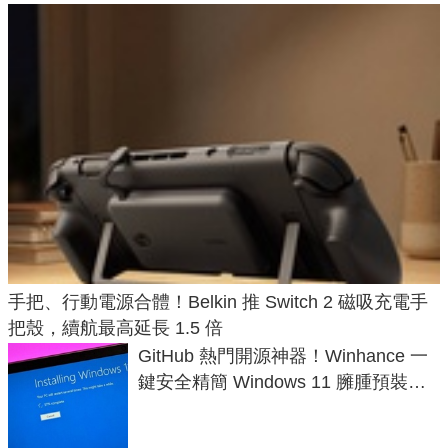
手把、行動電源合體！Belkin 推 Switch 2 磁吸充電手
把殼，續航最高延長 1.5 倍
GitHub 熱門開源神器！Winhance 一
鍵安全精簡 Windows 11 臃腫預裝軟
體與後台追蹤