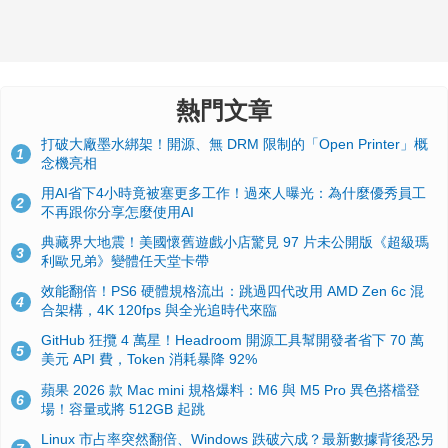
熱門文章
打破大廠墨水綁架！開源、無 DRM 限制的「Open Printer」概
1
念機亮相
用AI省下4小時竟被塞更多工作！過來人曝光：為什麼優秀員工
2
不再跟你分享怎麼使用AI
典藏界大地震！美國懷舊遊戲小店驚見 97 片未公開版《超級瑪
3
利歐兄弟》變體任天堂卡帶
效能翻倍！PS6 硬體規格流出：跳過四代改用 AMD Zen 6c 混
4
合架構，4K 120fps 與全光追時代來臨
GitHub 狂攬 4 萬星！Headroom 開源工具幫開發者省下 70 萬
5
美元 API 費，Token 消耗暴降 92%
蘋果 2026 款 Mac mini 規格爆料：M6 與 M5 Pro 異色搭檔登
6
場！容量或將 512GB 起跳
Linux 市占率突然翻倍、Windows 跌破六成？最新數據背後恐另