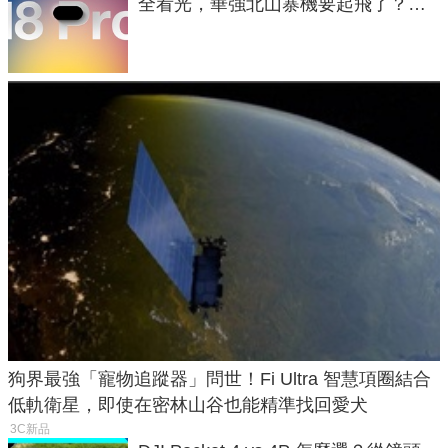
全看光，華強北山寨機要起飛了？專
家曝山寨機無法復刻兩大關鍵
狗界最強「寵物追蹤器」問世！Fi Ultra 智慧項圈結合
低軌衛星，即使在密林山谷也能精準找回愛犬
3C新品