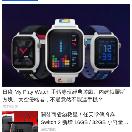
日廠 My Play Watch 手錶專玩經典遊戲、內建俄羅斯
方塊、太空侵略者，不過竟然不能連手機？
遊戲/電競
開發商省錢救星！任天堂傳將為
Switch 2 新增 16GB / 32GB 小容量遊
戲卡的選擇
遊戲/電競