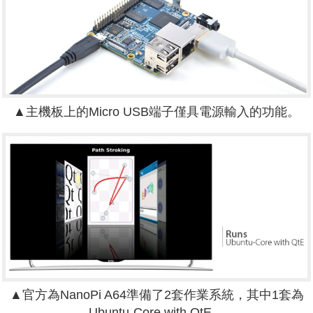
▲主機板上的Micro USB端子僅具電源輸入的功能。
▲官方為NanoPi A64準備了2套作業系統，其中1套為
Ubuntu-Core with QtE。