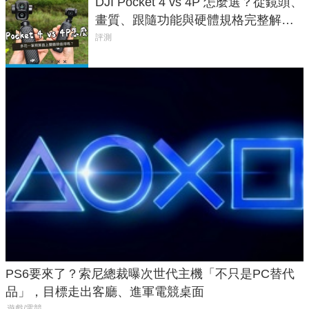
DJI Pocket 4 vs 4P 怎麼選？從鏡頭、
畫質、跟隨功能與硬體規格完整解
析，一次看懂兩台差異
評測
PS6要來了？索尼總裁曝次世代主機「不只是PC替代
品」，目標走出客廳、進軍電競桌面
遊戲/電競