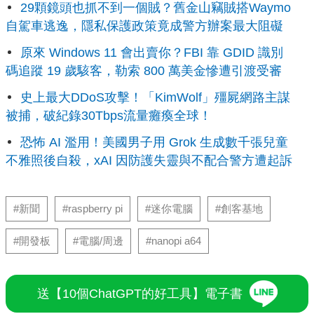
29顆鏡頭也抓不到一個賊？舊金山竊賊搭Waymo
自駕車逃逸，隱私保護政策竟成警方辦案最大阻礙
原來 Windows 11 會出賣你？FBI 靠 GDID 識別
碼追蹤 19 歲駭客，勒索 800 萬美金慘遭引渡受審
史上最大DDoS攻擊！「KimWolf」殭屍網路主謀
被捕，破紀錄30Tbps流量癱瘓全球！
恐怖 AI 濫用！美國男子用 Grok 生成數千張兒童
不雅照後自殺，xAI 因防護失靈與不配合警方遭起訴
#新聞
#raspberry pi
#迷你電腦
#創客基地
#開發板
#電腦/周邊
#nanopi a64
送【10個ChatGPT的好工具】電子書