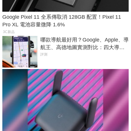
Google Pixel 11 全系傳取消 128GB 配置！Pixel 11
Pro XL 電池容量微降 1.6%
3C新品
哪款導航最好用？Google、Apple、導
航王、高德地圖實測對比：四大導航
實測懶人包
評測