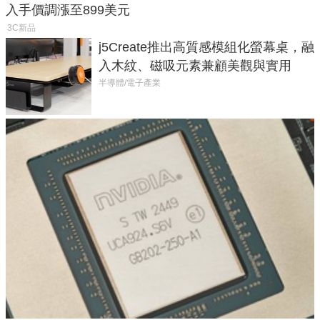
入手價調漲至899美元
3C新品
j5Create推出高質感模組化螢幕桌，融
入木紋、磁吸元素兼顧美觀與實用
半導體/電子產業