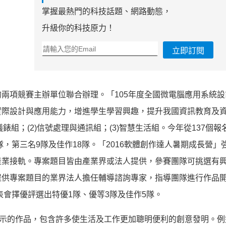
掌握最熱門的科技話題、網路動態，
升級你的科技原力！
立即訂閱
兩項競賽主辦單位聯合辦理。「105年度全國微電腦應用系統設
實際設計與應用能力，增進學生學習興趣，提升我國資訊教育及
錶組；(2)信號處理與通訊組；(3)智慧生活組。今年從137個報
隊，第三名9隊及佳作18隊。「2016軟體創作達人暑期成長營」
產業接軌。專案題目皆由產業界或法人提供，參賽團隊可挑選有
提供專案題目的業界法人擔任輔導諮詢專家，指導團隊進行作品
表會擇優評選出特優1隊、優等3隊及佳作5隊。
展示的作品，包含許多使生活及工作更加聰明便利的創意發明。例