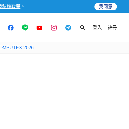
隱私權政策
。
我同意
登入
註冊
OMPUTEX 2026