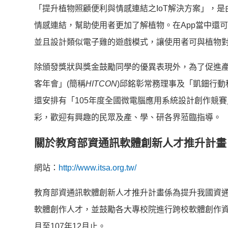
「提升植物照顧便利與情感連結之IoT解決方案」，是
情感連結，幫助使用者更加了解植物。在App當中還
並且設計類似電子雞的遊戲模式，讓使用者可與植物
除頒發獎狀與獎金鼓勵同學的優異表現外，為了促進產學實務交流
客年會」(簡稱
HITCON
)邱銘彰常務理事及「凱鈿行
還安排有「105年度全國微電腦應用系統設計創作競賽
彩，歡迎有興趣的民眾及產、學、研各界蒞臨指導。
關於教育部資通訊軟體創新人才推升計畫
網站：
http://www.itsa.org.tw/
教育部資通訊軟體創新人才推升計畫係為提升我國資
軟體創作人才，並鼓勵各大專校院進行跨校軟體創作資
月至107年12月止。