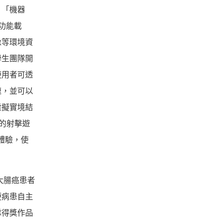
。「機器
功能載
像等環境資
學生團隊開
使用者可透
速，並可以
虛擬實境結
合的射擊遊
體驗，使
大腸癌患者
便病患自主
隊得獎作品