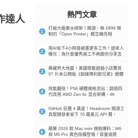
熱門文章
作達人
打破大廠墨水綁架！開源、無 DRM 限
1
制的「Open Printer」概念機亮相
用AI省下4小時竟被塞更多工作！過來人
2
曝光：為什麼優秀員工不再跟你分享怎
麼使用AI
典藏界大地震！美國懷舊遊戲小店驚見
3
97 片未公開版《超級瑪利歐兄弟》變體
任天堂卡帶
效能翻倍！PS6 硬體規格流出：跳過四
4
代改用 AMD Zen 6c 混合架構，4K
120fps 與全光追時代來臨
GitHub 狂攬 4 萬星！Headroom 開源工
5
具幫開發者省下 70 萬美元 API 費，
Token 消耗暴降 92%
蘋果 2026 款 Mac mini 規格爆料：M6
6
與 M5 Pro 異色搭檔登場！容量或將