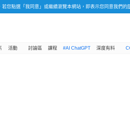
，若您點選「我同意」或繼續瀏覽本網站，即表示您同意我們的
片
活動
討論區
課程
#AI ChatGPT
深度有料
C