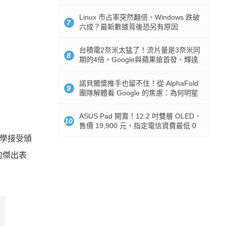
512GB 起跳
Linux 市占率突然翻倍、Windows 跌破
7
六成？最新數據背後恐另有原因
台積電2奈米太猛了！流片量是3奈米同
8
期的4倍，Google與蘋果搶首發、輝達
與AMD排隊等產能
諾貝爾獎推手也留不住！從 AlphaFold
9
團隊解體看 Google 的焦慮：為何明星
實驗室要為 Gemini 讓路？
ASUS Pad 開賣！12.2 吋雙層 OLED、
10
售價 19,900 元，指定電信資費最低 0
元入手
大學接受頒
的傑出表