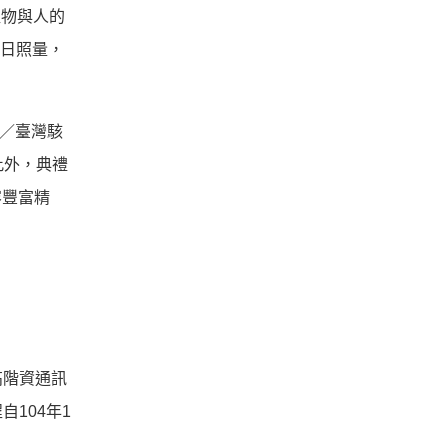
植物與人的
的日照量，
e／臺灣駭
此外，典禮
容豐富精
高階資通訊
104年1