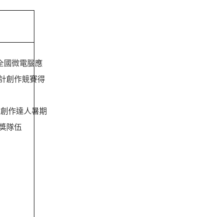
度全國微電腦應
計創作競賽得
軟體創作達人暑期
獎隊伍