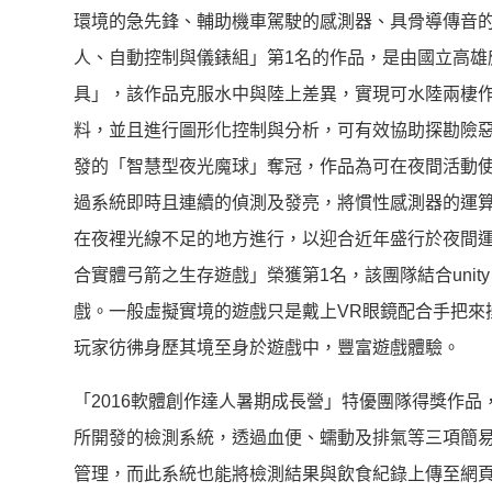
環境的急先鋒、輔助機車駕駛的感測器、具骨導傳音
人、自動控制與儀錶組」第1名的作品，是由國立高雄
具」，該作品克服水中與陸上差異，實現可水陸兩棲
料，並且進行圖形化控制與分析，可有效協助探勘險
發的「智慧型夜光魔球」奪冠，作品為可在夜間活動
過系統即時且連續的偵測及發亮，將慣性感測器的運
在夜裡光線不足的地方進行，以迎合近年盛行於夜間
合實體弓箭之生存遊戲」榮獲第1名，該團隊結合unity
戲。一般虛擬實境的遊戲只是戴上VR眼鏡配合手把來
玩家彷彿身歷其境至身於遊戲中，豐富遊戲體驗。
「2016軟體創作達人暑期成長營」特優團隊得獎作
所開發的檢測系統，透過血便、蠕動及排氣等三項簡
管理，而此系統也能將檢測結果與飲食紀錄上傳至網