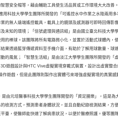
的智慧安全帽等，藉由輔助工具使生活品質或工作環境大大改善
應用科技大學學生團隊所開發的「可遙控水中作業之水陸兩用多
作業的無人遠端遙控載具，載具上的鏡頭及感測器可即時回傳影
惡及未知的環境；「信號處理與通訊組」是由國立臺北科技大學
使用的棒球。該團隊將所有電路微小化，並置於活動式球體內，
算結果透過藍芽傳遞資料至手機介面，有助於了解用球數量、球
運動的風氣；「智慧生活組」是由淡江大學學生團隊所開發的「
 3D遊戲設計與HTC Vive虛擬實境穿戴式裝置，設計出虛實整
操作遊戲，但是此團隊則製作出實體弓來增強虛擬實境的真實感
品，是由元培醫事科技大學學生團隊開發的「資足腸樂」，這是為
易的檢測方式，預測患者身體狀況，並且自動紀錄檢測結果，方
頁平臺，使醫師能快速了解病患狀況，以便於醫療照護。優等團