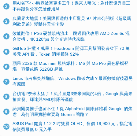
用AI省下4小時竟被塞更多工作！過來人曝光：為什麼優秀員工
2
不再跟你分享怎麼使用AI
典藏界大地震！美國懷舊遊戲小店驚見 97 片未公開版《超級瑪
3
利歐兄弟》變體任天堂卡帶
效能翻倍！PS6 硬體規格流出：跳過四代改用 AMD Zen 6c 混
4
合架構，4K 120fps 與全光追時代來臨
GitHub 狂攬 4 萬星！Headroom 開源工具幫開發者省下 70 萬
5
美元 API 費，Token 消耗暴降 92%
蘋果 2026 款 Mac mini 規格爆料：M6 與 M5 Pro 異色搭檔登
6
場！容量或將 512GB 起跳
Linux 市占率突然翻倍、Windows 跌破六成？最新數據背後恐另
7
有原因
台積電2奈米太猛了！流片量是3奈米同期的4倍，Google與蘋果
8
搶首發、輝達與AMD排隊等產能
諾貝爾獎推手也留不住！從 AlphaFold 團隊解體看 Google 的焦
9
慮：為何明星實驗室要為 Gemini 讓路？
ASUS Pad 開賣！12.2 吋雙層 OLED、售價 19,900 元，指定電
10
信資費最低 0 元入手