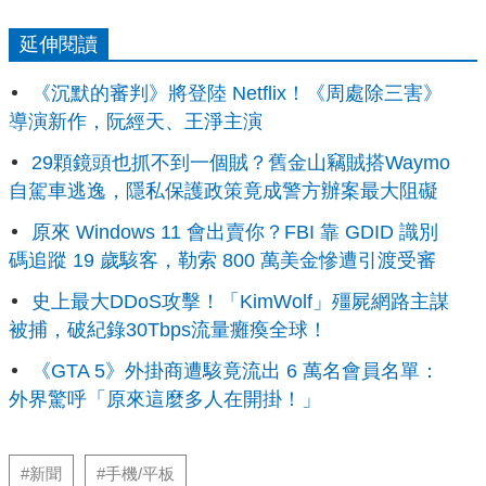
延伸閱讀
《沉默的審判》將登陸 Netflix！《周處除三害》
導演新作，阮經天、王淨主演
29顆鏡頭也抓不到一個賊？舊金山竊賊搭Waymo
自駕車逃逸，隱私保護政策竟成警方辦案最大阻礙
原來 Windows 11 會出賣你？FBI 靠 GDID 識別
碼追蹤 19 歲駭客，勒索 800 萬美金慘遭引渡受審
史上最大DDoS攻擊！「KimWolf」殭屍網路主謀
被捕，破紀錄30Tbps流量癱瘓全球！
《GTA 5》外掛商遭駭竟流出 6 萬名會員名單：
外界驚呼「原來這麼多人在開掛！」
#新聞
#手機/平板