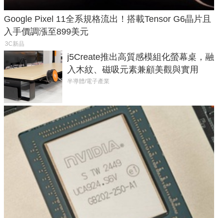
Google Pixel 11全系規格流出！搭載Tensor G6晶片且
入手價調漲至899美元
3C新品
j5Create推出高質感模組化螢幕桌，融
入木紋、磁吸元素兼顧美觀與實用
半導體/電子產業