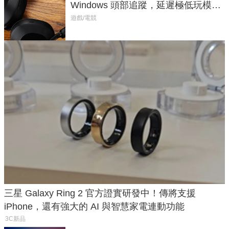
Windows 頭部追蹤，延遲極低玩模擬
飛行超有感
遊戲/電競
三星 Galaxy Ring 2 官方證實研發中！傳將支援
iPhone，還有強大的 AI 與智慧家電連動功能
3C新品