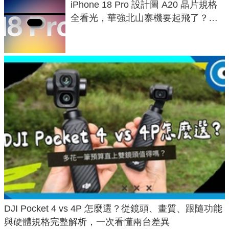
iPhone 18 Pro 設計圖 A20 晶片規格
全看光，華強北山寨機要起飛了？專
家曝山寨機無法復刻兩大關鍵
DJI Pocket 4 vs 4P 怎麼選？從鏡頭、畫質、跟隨功能
與硬體規格完整解析，一次看懂兩台差異