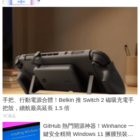
手把、行動電源合體！Belkin 推 Switch 2 磁吸充電手
把殼，續航最高延長 1.5 倍
3C新品
GitHub 熱門開源神器！Winhance 一
鍵安全精簡 Windows 11 臃腫預裝軟