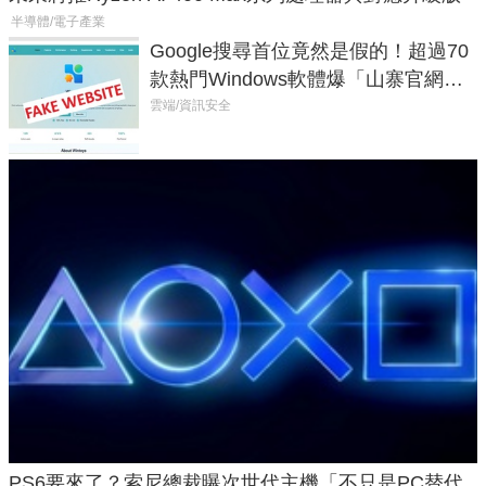
半導體/電子產業
Google搜尋首位竟然是假的！超過70
款熱門Windows軟體爆「山寨官網」
危機
雲端/資訊安全
PS6要來了？索尼總裁曝次世代主機「不只是PC替代