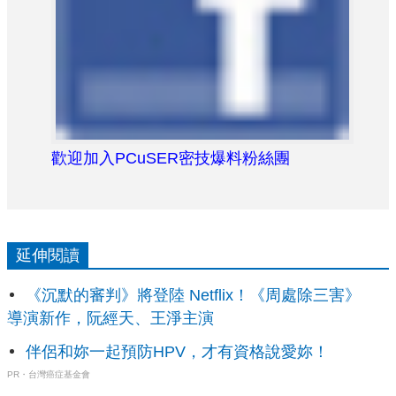
歡迎加入PCuSER密技爆料粉絲團
延伸閱讀
《沉默的審判》將登陸 Netflix！《周處除三害》
導演新作，阮經天、王淨主演
伴侶和妳一起預防HPV，才有資格說愛妳！
PR・台灣癌症基金會