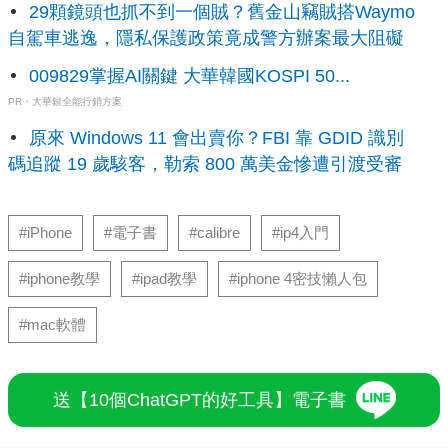
29顆鏡頭也抓不到一個賊？舊金山竊賊搭Waymo
自駕車逃逸，隱私保護政策竟成警方辦案最大阻礙
009829掌握AI關鍵 大華韓國KOSPI 50...
PR・大華銀全能行銷方案
原來 Windows 11 會出賣你？FBI 靠 GDID 識別
碼追蹤 19 歲駭客，勒索 800 萬美金慘遭引渡受審
#iPhone
#電子書
#calibre
#ip4入門
#iphone教學
#ipad教學
#iphone 4密技懶人包
#mac軟體
送【10個ChatGPT的好工具】電子書