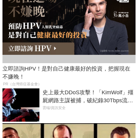
立即諮詢HPV！是對自己健康最好的投資，把握現在
不嫌晚！
PR（台灣癌症基金會）
史上最大DDoS攻擊！「KimWolf」殭
屍網路主謀被捕，破紀錄30Tbps流量
癱瘓全球！
雲端/資訊安全