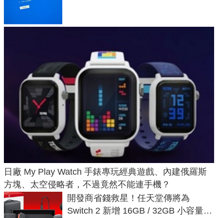
體與後台追蹤
日廠 My Play Watch 手錶專玩經典遊戲、內建俄羅斯
方塊、太空侵略者，不過竟然不能連手機？
開發商省錢救星！任天堂傳將為
Switch 2 新增 16GB / 32GB 小容量遊