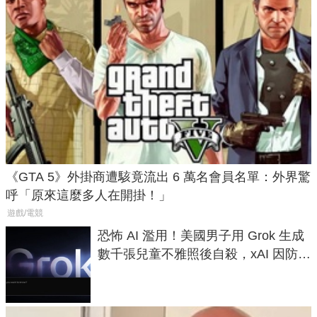
《GTA 5》外掛商遭駭竟流出 6 萬名會員名單：外界驚
呼「原來這麼多人在開掛！」
遊戲/電競
恐怖 AI 濫用！美國男子用 Grok 生成
數千張兒童不雅照後自殺，xAI 因防護
失靈與不配合警方遭起訴