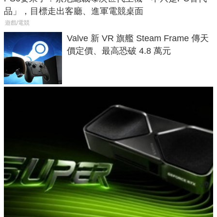
品」，目標走出客廳、進軍電競桌面
遊戲/電競
Valve 新 VR 旗艦 Steam Frame 傳天
價定價、最高恐破 4.8 萬元