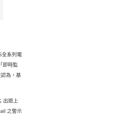
US全系列電
「即時監
技認為，基
；出遊上
l 之警示