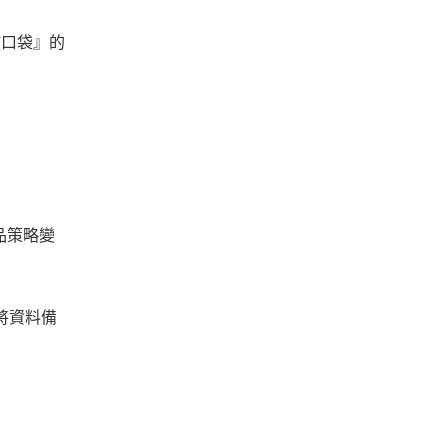
放口袋』的
品策略變
將資料備