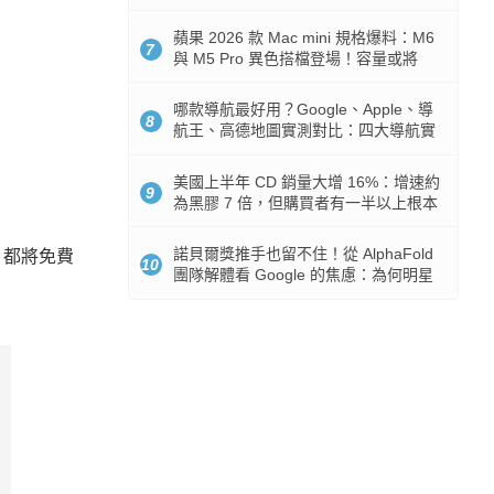
市時間
蘋果 2026 款 Mac mini 規格爆料：M6
7
與 M5 Pro 異色搭檔登場！容量或將
512GB 起跳
哪款導航最好用？Google、Apple、導
8
航王、高德地圖實測對比：四大導航實
測懶人包
美國上半年 CD 銷量大增 16%：增速約
9
為黑膠 7 倍，但購買者有一半以上根本
沒有播放器
諾貝爾獎推手也留不住！從 AlphaFold
，都將免費
10
團隊解體看 Google 的焦慮：為何明星
實驗室要為 Gemini 讓路？