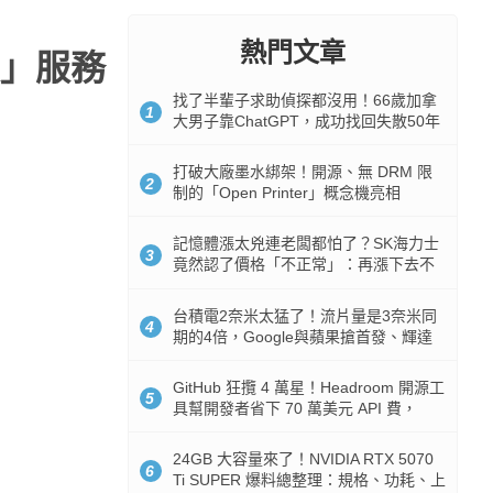
熱門文章
」服務
找了半輩子求助偵探都沒用！66歲加拿
1
大男子靠ChatGPT，成功找回失散50年
家人
打破大廠墨水綁架！開源、無 DRM 限
2
制的「Open Printer」概念機亮相
記憶體漲太兇連老闆都怕了？SK海力士
3
竟然認了價格「不正常」：再漲下去不
是好事
台積電2奈米太猛了！流片量是3奈米同
4
期的4倍，Google與蘋果搶首發、輝達
與AMD排隊等產能
GitHub 狂攬 4 萬星！Headroom 開源工
5
具幫開發者省下 70 萬美元 API 費，
Token 消耗暴降 92%
24GB 大容量來了！NVIDIA RTX 5070
6
Ti SUPER 爆料總整理：規格、功耗、上