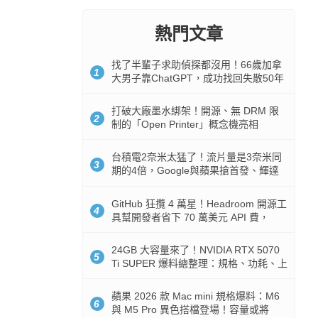
熱門文章
找了半輩子求助偵探都沒用！66歲加拿
1
大男子靠ChatGPT，成功找回失散50年
家人
打破大廠墨水綁架！開源、無 DRM 限
2
制的「Open Printer」概念機亮相
台積電2奈米太猛了！流片量是3奈米同
3
期的4倍，Google與蘋果搶首發、輝達
與AMD排隊等產能
GitHub 狂攬 4 萬星！Headroom 開源工
4
具幫開發者省下 70 萬美元 API 費，
Token 消耗暴降 92%
24GB 大容量來了！NVIDIA RTX 5070
5
Ti SUPER 爆料總整理：規格、功耗、上
市時間
蘋果 2026 款 Mac mini 規格爆料：M6
6
與 M5 Pro 異色搭檔登場！容量或將