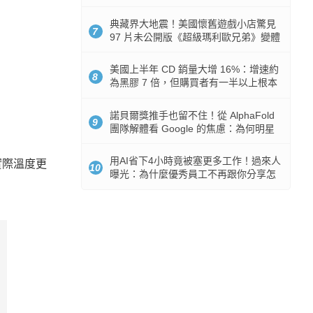
512GB 起跳
典藏界大地震！美國懷舊遊戲小店驚見
7
97 片未公開版《超級瑪利歐兄弟》變體
任天堂卡帶
美國上半年 CD 銷量大增 16%：增速約
8
為黑膠 7 倍，但購買者有一半以上根本
沒有播放器
諾貝爾獎推手也留不住！從 AlphaFold
9
團隊解體看 Google 的焦慮：為何明星
實驗室要為 Gemini 讓路？
用AI省下4小時竟被塞更多工作！過來人
實際溫度更
10
曝光：為什麼優秀員工不再跟你分享怎
麼使用AI