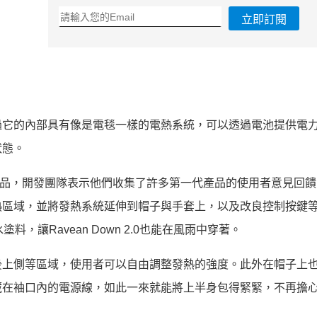
立即訂閱
兩樣，不過它的內部具有像是電毯一樣的電熱系統，可以透過電池提供電
狀態。
第二代產品，開發團隊表示他們收集了許多第一代產品的使用者意見回
熱區域，並將發熱系統延伸到帽子與手套上，以及改良控制按鍵
防潑水塗料，讓Ravean Down 2.0也能在風雨中穿著。
口袋、背後上側等區域，使用者可以自由調整發熱的強度。此外在帽子上
藏在袖口內的電源線，如此一來就能將上半身包得緊緊，不再擔