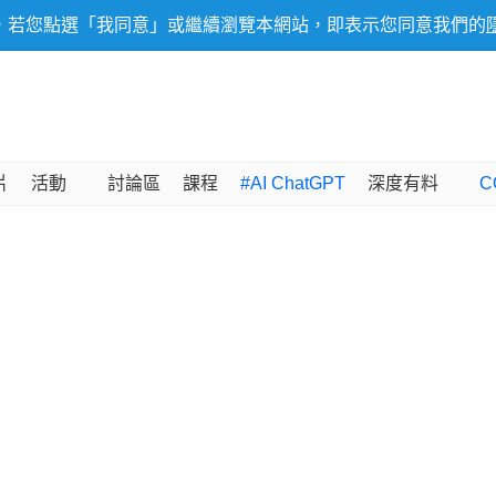
，若您點選「我同意」或繼續瀏覽本網站，即表示您同意我們的
片
活動
討論區
課程
#AI ChatGPT
深度有料
C