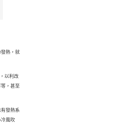
力發熱，就
饋，以利改
等等，甚至
也有發熱系
心冷風吹