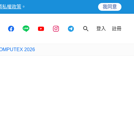
隱私權政策
。
我同意
登入
註冊
OMPUTEX 2026