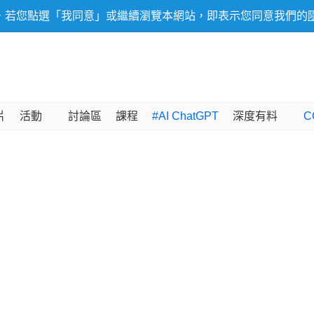
，若您點選「我同意」或繼續瀏覽本網站，即表示您同意我們的
片
活動
討論區
課程
#AI ChatGPT
深度有料
C