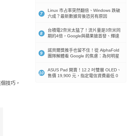
512GB 起跳
Linux 市占率突然翻倍、Windows 跌破
7
六成？最新數據背後恐另有原因
台積電2奈米太猛了！流片量是3奈米同
8
期的4倍，Google與蘋果搶首發、輝達
與AMD排隊等產能
諾貝爾獎推手也留不住！從 AlphaFold
9
團隊解體看 Google 的焦慮：為何明星
實驗室要為 Gemini 讓路？
ASUS Pad 開賣！12.2 吋雙層 OLED、
10
售價 19,900 元，指定電信資費最低 0
元入手
這個技巧，