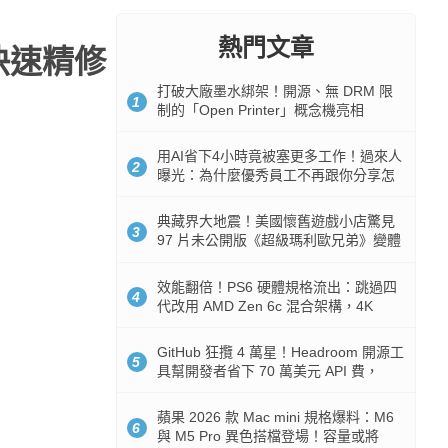
熱門文章
快速精修
打破大廠墨水綁架！開源、無 DRM 限
1
制的「Open Printer」概念機亮相
用AI省下4小時竟被塞更多工作！過來人
2
曝光：為什麼優秀員工不再跟你分享怎
麼使用AI
典藏界大地震！美國懷舊遊戲小店驚見
3
97 片未公開版《超級瑪利歐兄弟》變體
任天堂卡帶
效能翻倍！PS6 硬體規格流出：跳過四
4
代改用 AMD Zen 6c 混合架構，4K
120fps 與全光追時代來臨
GitHub 狂攬 4 萬星！Headroom 開源工
5
具幫開發者省下 70 萬美元 API 費，
Token 消耗暴降 92%
蘋果 2026 款 Mac mini 規格爆料：M6
6
與 M5 Pro 異色搭檔登場！容量或將