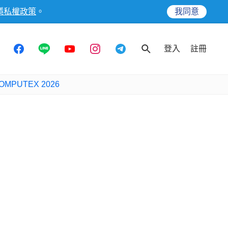
隱私權政策
。
我同意
登入
註冊
OMPUTEX 2026