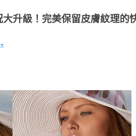
】膚況大升級！完美保留皮膚紋理的
文