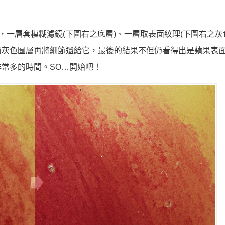
，一層套模糊濾鏡(下圖右之底層)、一層取表面紋理(下圖右之灰
而灰色圖層再將細節還給它，最後的結果不但仍看得出是蘋果表
常多的時間。SO…開始吧！