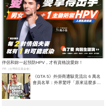
伴侶和妳一起預防HPV，才有資格說愛妳！
PR（台灣癌症基金會）
《GTA 5》外掛商遭駭竟流出 6 萬名
會員名單：外界驚呼「原來這麼多人
在開掛！」