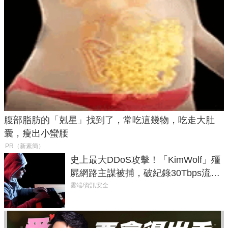
腹部脂肪的「剋星」找到了，常吃這幾物，吃走大肚
囊，瘦出小蠻腰
PR（新素簡）
史上最大DDoS攻擊！「KimWolf」殭
屍網路主謀被捕，破紀錄30Tbps流量
癱瘓全球！
雲端/資訊安全