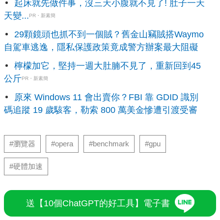
起床就先做件事，沒三天小腹就不見了! 肚子一天
天變...
PR・新素簡
29顆鏡頭也抓不到一個賊？舊金山竊賊搭Waymo
自駕車逃逸，隱私保護政策竟成警方辦案最大阻礙
檸檬加它，堅持一週大肚腩不見了，重新回到45
公斤
PR・新素簡
原來 Windows 11 會出賣你？FBI 靠 GDID 識別
碼追蹤 19 歲駭客，勒索 800 萬美金慘遭引渡受審
#瀏覽器
#opera
#benchmark
#gpu
#硬體加速
送【10個ChatGPT的好工具】電子書