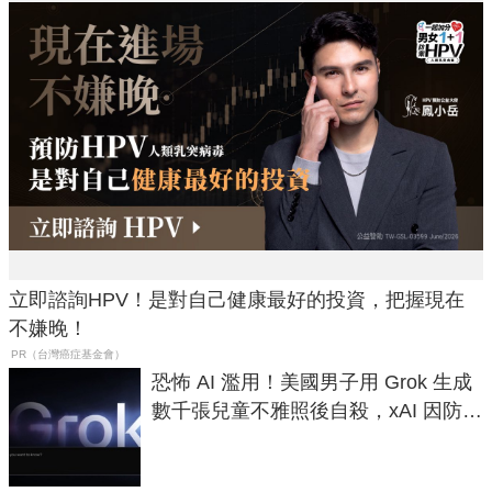
立即諮詢HPV！是對自己健康最好的投資，把握現在
不嫌晚！
PR（台灣癌症基金會）
恐怖 AI 濫用！美國男子用 Grok 生成
數千張兒童不雅照後自殺，xAI 因防護
失靈與不配合警方遭起訴