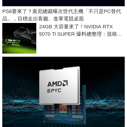
PS6要來了？索尼總裁曝次世代主機「不只是PC替代
品」，目標走出客廳、進軍電競桌面
24GB 大容量來了！NVIDIA RTX
5070 Ti SUPER 爆料總整理：規格、
功耗、上市時間