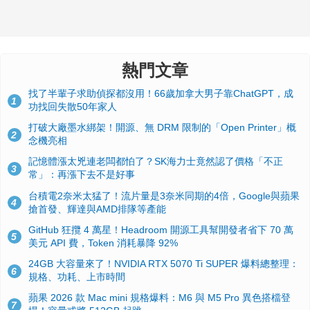
熱門文章
找了半輩子求助偵探都沒用！66歲加拿大男子靠ChatGPT，成
1
功找回失散50年家人
打破大廠墨水綁架！開源、無 DRM 限制的「Open Printer」概
2
念機亮相
記憶體漲太兇連老闆都怕了？SK海力士竟然認了價格「不正
3
常」：再漲下去不是好事
台積電2奈米太猛了！流片量是3奈米同期的4倍，Google與蘋果
4
搶首發、輝達與AMD排隊等產能
GitHub 狂攬 4 萬星！Headroom 開源工具幫開發者省下 70 萬
5
美元 API 費，Token 消耗暴降 92%
24GB 大容量來了！NVIDIA RTX 5070 Ti SUPER 爆料總整理：
6
規格、功耗、上市時間
蘋果 2026 款 Mac mini 規格爆料：M6 與 M5 Pro 異色搭檔登
7