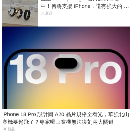
中！傳將支援 iPhone，還有強大的 AI
與智慧家電連動功能
3C新品
iPhone 18 Pro 設計圖 A20 晶片規格全看光，華強北山
寨機要起飛了？專家曝山寨機無法復刻兩大關鍵
3C新品