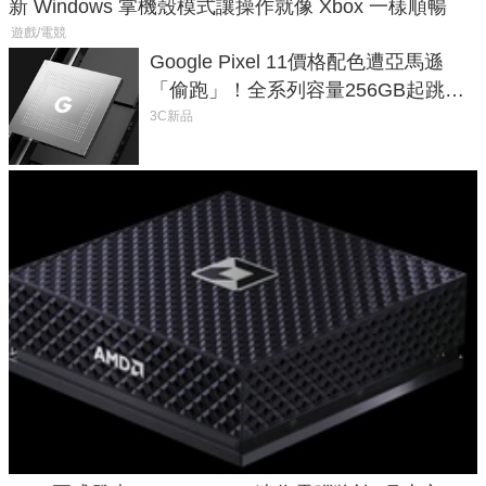
新 Windows 掌機殼模式讓操作就像 Xbox 一樣順暢
遊戲/電競
Google Pixel 11價格配色遭亞馬遜
「偷跑」！全系列容量256GB起跳、
頂規摺疊機價位逼近7萬
3C新品