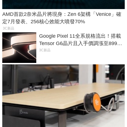
AMD首款2奈米晶片將現身：Zen 6架構「Venice」確
定7月發表、256核心效能大噴發70%
3C新品
Google Pixel 11全系規格流出！搭載
Tensor G6晶片且入手價調漲至899美
元
3C新品