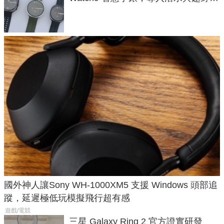
導航功能
國外神人讓Sony WH-1000XM5 支援 Windows 頭部追
蹤，延遲極低玩模擬飛行超有感
遊戲/電競
三星 Galaxy Ring 2 官方證實研發