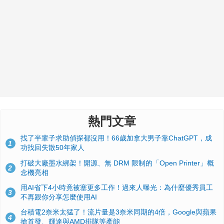
熱門文章
找了半輩子求助偵探都沒用！66歲加拿大男子靠ChatGPT，成
1
功找回失散50年家人
打破大廠墨水綁架！開源、無 DRM 限制的「Open Printer」概
2
念機亮相
用AI省下4小時竟被塞更多工作！過來人曝光：為什麼優秀員工
3
不再跟你分享怎麼使用AI
台積電2奈米太猛了！流片量是3奈米同期的4倍，Google與蘋果
4
搶首發、輝達與AMD排隊等產能