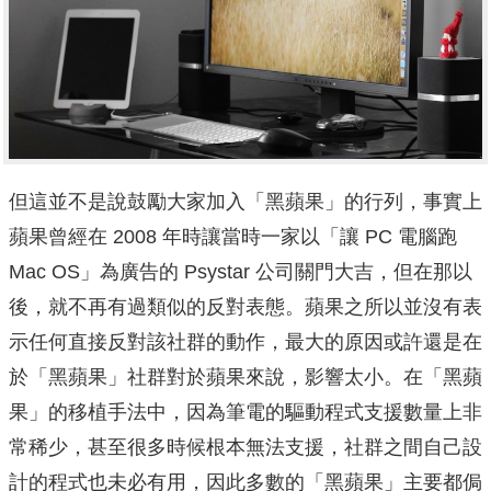
但這並不是說鼓勵大家加入「黑蘋果」的行列，事實上
蘋果曾經在 2008 年時讓當時一家以「讓 PC 電腦跑
Mac OS」為廣告的 Psystar 公司關門大吉，但在那以
後，就不再有過類似的反對表態。蘋果之所以並沒有表
示任何直接反對該社群的動作，最大的原因或許還是在
於「黑蘋果」社群對於蘋果來說，影響太小。在「黑蘋
果」的移植手法中，因為筆電的驅動程式支援數量上非
常稀少，甚至很多時候根本無法支援，社群之間自己設
計的程式也未必有用，因此多數的「黑蘋果」主要都侷