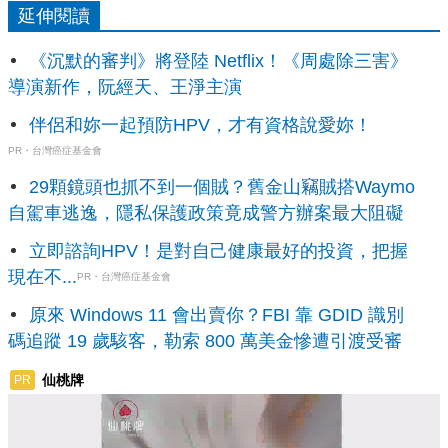
延伸閱讀
《沉默的審判》將登陸 Netflix！《周處除三害》
導演新作，阮經天、王淨主演
伴侶和妳一起預防HPV，才有資格說愛妳！
PR・台灣癌症基金會
29顆鏡頭也抓不到一個賊？舊金山竊賊搭Waymo
自駕車逃逸，隱私保護政策竟成警方辦案最大阻礙
立即諮詢HPV！是對自己健康最好的投資，把握
現在不...
PR・台灣癌症基金會
原來 Windows 11 會出賣你？FBI 靠 GDID 識別
碼追蹤 19 歲駭客，勒索 800 萬美金慘遭引渡受審
仙桃牌
PR