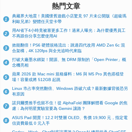
熱門文章
典藏界大地震！美國懷舊遊戲小店驚見 97 片未公開版《超級瑪
1
利歐兄弟》變體任天堂卡帶
用AI省下4小時竟被塞更多工作！過來人曝光：為什麼優秀員工
2
不再跟你分享怎麼使用AI
效能翻倍！PS6 硬體規格流出：跳過四代改用 AMD Zen 6c 混
3
合架構，4K 120fps 與全光追時代來臨
打破大廠墨水綁架！開源、無 DRM 限制的「Open Printer」概
4
念機亮相
蘋果 2026 款 Mac mini 規格爆料：M6 與 M5 Pro 異色搭檔登
5
場！容量或將 512GB 起跳
Linux 市占率突然翻倍、Windows 跌破六成？最新數據背後恐另
6
有原因
諾貝爾獎推手也留不住！從 AlphaFold 團隊解體看 Google 的焦
7
慮：為何明星實驗室要為 Gemini 讓路？
ASUS Pad 開賣！12.2 吋雙層 OLED、售價 19,900 元，指定電
8
信資費最低 0 元入手
Codex、Work、Chat到底該選誰？OpenAI 總裁坦承 ChatGPT