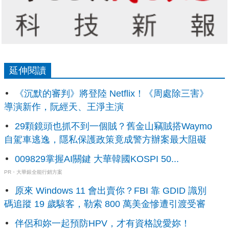
延伸閱讀
《沉默的審判》將登陸 Netflix！《周處除三害》
導演新作，阮經天、王淨主演
29顆鏡頭也抓不到一個賊？舊金山竊賊搭Waymo
自駕車逃逸，隱私保護政策竟成警方辦案最大阻礙
009829掌握AI關鍵 大華韓國KOSPI 50...
PR・大華銀全能行銷方案
原來 Windows 11 會出賣你？FBI 靠 GDID 識別
碼追蹤 19 歲駭客，勒索 800 萬美金慘遭引渡受審
伴侶和妳一起預防HPV，才有資格說愛妳！