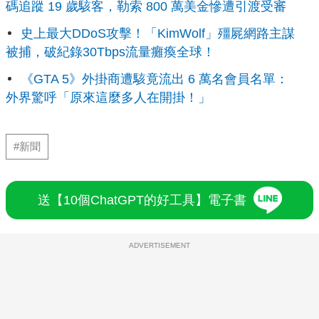
碼追蹤 19 歲駭客，勒索 800 萬美金慘遭引渡受審
史上最大DDoS攻擊！「KimWolf」殭屍網路主謀
被捕，破紀錄30Tbps流量癱瘓全球！
《GTA 5》外掛商遭駭竟流出 6 萬名會員名單：
外界驚呼「原來這麼多人在開掛！」
#新聞
送【10個ChatGPT的好工具】電子書
ADVERTISEMENT