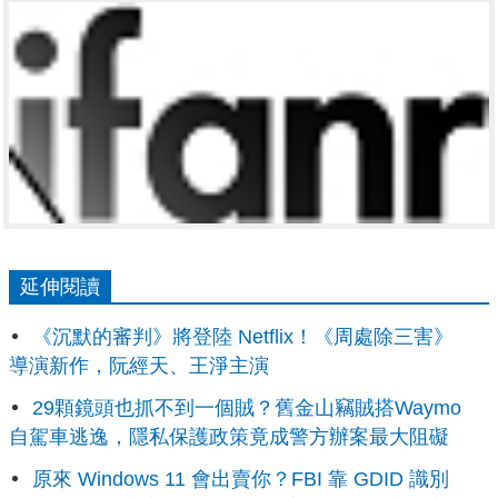
延伸閱讀
《沉默的審判》將登陸 Netflix！《周處除三害》
導演新作，阮經天、王淨主演
29顆鏡頭也抓不到一個賊？舊金山竊賊搭Waymo
自駕車逃逸，隱私保護政策竟成警方辦案最大阻礙
原來 Windows 11 會出賣你？FBI 靠 GDID 識別