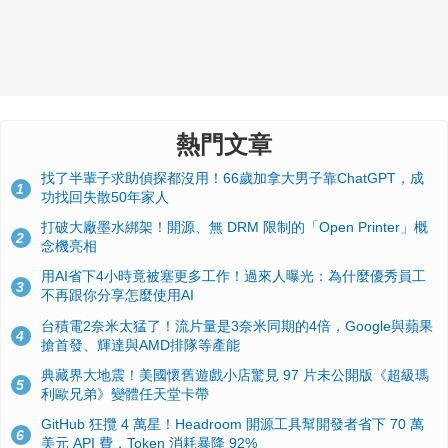
熱門文章
找了半輩子求助偵探都沒用！66歲加拿大男子靠ChatGPT，成
1
功找回失散50年家人
打破大廠墨水綁架！開源、無 DRM 限制的「Open Printer」概
2
念機亮相
用AI省下4小時竟被塞更多工作！過來人曝光：為什麼優秀員工
3
不再跟你分享怎麼使用AI
台積電2奈米太猛了！流片量是3奈米同期的4倍，Google與蘋果
4
搶首發、輝達與AMD排隊等產能
典藏界大地震！美國懷舊遊戲小店驚見 97 片未公開版《超級瑪
5
利歐兄弟》變體任天堂卡帶
GitHub 狂攬 4 萬星！Headroom 開源工具幫開發者省下 70 萬
6
美元 API 費，Token 消耗暴降 92%