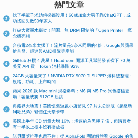
熱門文章
找了半輩子求助偵探都沒用！66歲加拿大男子靠ChatGPT，成
1
功找回失散50年家人
打破大廠墨水綁架！開源、無 DRM 限制的「Open Printer」概
2
念機亮相
台積電2奈米太猛了！流片量是3奈米同期的4倍，Google與蘋果
3
搶首發、輝達與AMD排隊等產能
GitHub 狂攬 4 萬星！Headroom 開源工具幫開發者省下 70 萬
4
美元 API 費，Token 消耗暴降 92%
24GB 大容量來了！NVIDIA RTX 5070 Ti SUPER 爆料總整理：
5
規格、功耗、上市時間
蘋果 2026 款 Mac mini 規格爆料：M6 與 M5 Pro 異色搭檔登
6
場！容量或將 512GB 起跳
典藏界大地震！美國懷舊遊戲小店驚見 97 片未公開版《超級瑪
7
利歐兄弟》變體任天堂卡帶
美國上半年 CD 銷量大增 16%：增速約為黑膠 7 倍，但購買者
8
有一半以上根本沒有播放器
諾貝爾獎推手也留不住！從 AlphaFold 團隊解體看 Google 的焦