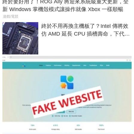
終於要好用了！ROG Ally 將迎來系統級重大更新，全
新 Windows 掌機殼模式讓操作就像 Xbox 一樣順暢
遊戲/電競
終於不用再換主機板了？Intel 傳將效
仿 AMD 延長 CPU 插槽壽命，下代
LGA 1954 至少能戰三代