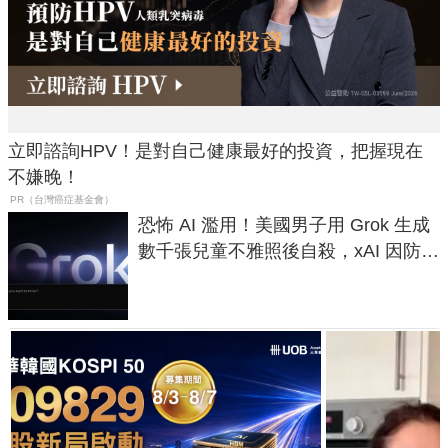
立即諮詢HPV！是對自己健康最好的投資，把握現在
不嫌晚！
PR（台灣癌症基金會）
恐怖 AI 濫用！美國男子用 Grok 生成
數千張兒童不雅照後自殺，xAI 因防護
失靈與不配合警方遭起訴