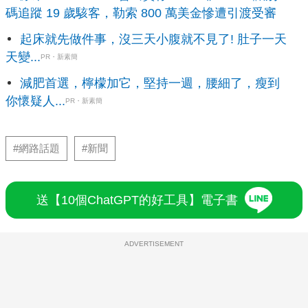
碼追蹤 19 歲駭客，勒索 800 萬美金慘遭引渡受審
起床就先做件事，沒三天小腹就不見了! 肚子一天
天變...
PR・新素簡
減肥首選，檸檬加它，堅持一週，腰細了，瘦到
你懷疑人...
PR・新素簡
#網路話題
#新聞
送【10個ChatGPT的好工具】電子書
ADVERTISEMENT