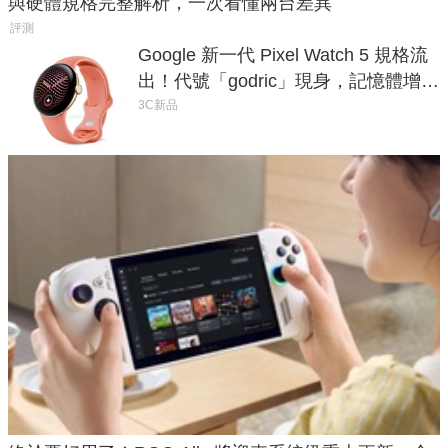
與硬體規格完整解析，一次看懂兩台差異
評測
Google 新一代 Pixel Watch 5 規格流
出！代號「godric」現身，記憶體增強
鎖定 AI 應用
3C新品