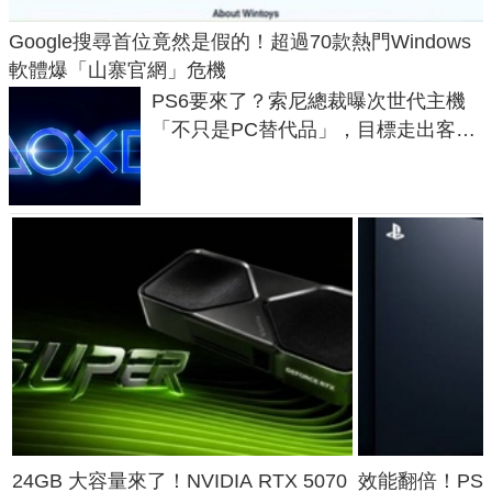
Google搜尋首位竟然是假的！超過70款熱門Windows
軟體爆「山寨官網」危機
PS6要來了？索尼總裁曝次世代主機
「不只是PC替代品」，目標走出客
廳、進軍電競桌面
24GB 大容量來了！NVIDIA RTX 5070
效能翻倍！PS