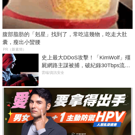
腹部脂肪的「剋星」找到了，常吃這幾物，吃走大肚
囊，瘦出小蠻腰
PR（新素簡）
史上最大DDoS攻擊！「KimWolf」殭
屍網路主謀被捕，破紀錄30Tbps流量
癱瘓全球！
雲端/資訊安全