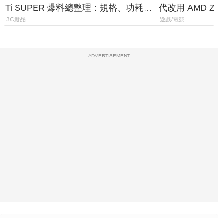
Ti SUPER 爆料總整理：規格、功耗、
代改用 AMD Z
上市時間
120fps 與全
3C新品
遊戲/電競
ADVERTISEMENT