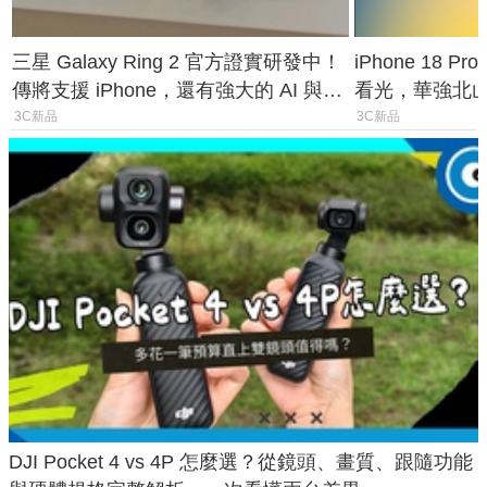
三星 Galaxy Ring 2 官方證實研發中！
iPhone 18 
傳將支援 iPhone，還有強大的 AI 與智
看光，華強北
慧家電連動功能
山寨機無法復
3C新品
3C新品
DJI Pocket 4 vs 4P 怎麼選？從鏡頭、畫質、跟隨功能