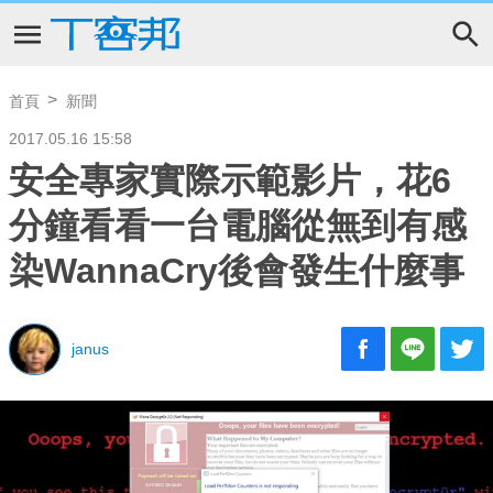
首頁
新聞
2017.05.16 15:58
安全專家實際示範影片，花6
分鐘看看一台電腦從無到有感
染WannaCry後會發生什麼事
janus