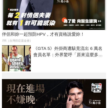
伴侶和妳一起預防HPV，才有資格說愛妳！
PR（台灣癌症基金會）
《GTA 5》外掛商遭駭竟流出 6 萬名
會員名單：外界驚呼「原來這麼多人
在開掛！」