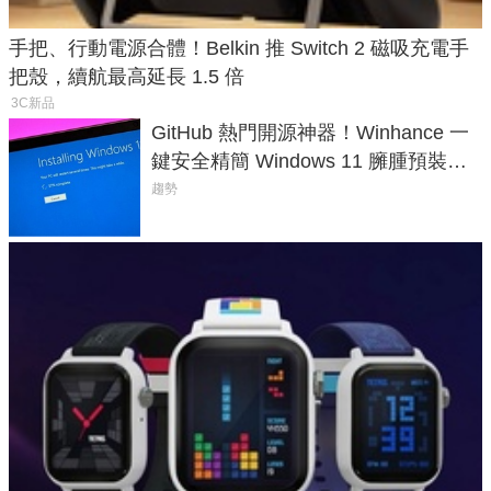
手把、行動電源合體！Belkin 推 Switch 2 磁吸充電手
把殼，續航最高延長 1.5 倍
3C新品
GitHub 熱門開源神器！Winhance 一
鍵安全精簡 Windows 11 臃腫預裝軟
體與後台追蹤
趨勢