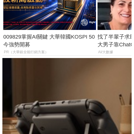
009829掌握AI關鍵 大華韓國KOSPI 50
找了半輩子求助
今強勢開募
大男子靠Chat
年家人
PR（大華銀全能行銷方案）
AI/大數據