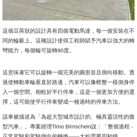
這個豆莢狀的設計具有四個電動馬達，每一個安裝在不
同的輪轂上。這種設計使得工程師賦予汽車以強大的轉
彎能力，每個輪可旋轉90度。
這意味著它可以旋轉一個完美的圓形並且側向移動。透
過使轉動車輪垂直於路邊，汽車可以像螃蟹一樣側身停
入一個空間。相較於平行停車，這是一個更加方便的選
擇，這可能使平行停車變成一種過時的停車方法。
該車被描述為「為超大型城市設計的、極具靈活性的微
型汽車」。專案經理Timo Birnschein說：「整個過程 -
正常駕駛和駕駛側向的轉換——大約需要四秒鐘。