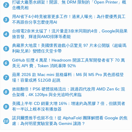
打破大廠墨水綁架！開源、無 DRM 限制的「Open Printer」概
2
念機亮相
用AI省下4小時竟被塞更多工作！過來人曝光：為什麼優秀員工
3
不再跟你分享怎麼使用AI
台積電2奈米太猛了！流片量是3奈米同期的4倍，Google與蘋果
4
搶首發、輝達與AMD排隊等產能
典藏界大地震！美國懷舊遊戲小店驚見 97 片未公開版《超級瑪
5
利歐兄弟》變體任天堂卡帶
GitHub 狂攬 4 萬星！Headroom 開源工具幫開發者省下 70 萬
6
美元 API 費，Token 消耗暴降 92%
蘋果 2026 款 Mac mini 規格爆料：M6 與 M5 Pro 異色搭檔登
7
場！容量或將 512GB 起跳
效能翻倍！PS6 硬體規格流出：跳過四代改用 AMD Zen 6c 混
8
合架構，4K 120fps 與全光追時代來臨
美國上半年 CD 銷量大增 16%：增速約為黑膠 7 倍，但購買者
9
有一半以上根本沒有播放器
諾貝爾獎推手也留不住！從 AlphaFold 團隊解體看 Google 的焦
10
慮：為何明星實驗室要為 Gemini 讓路？