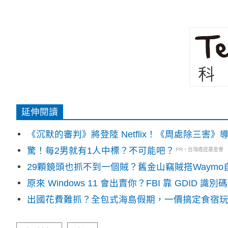
延伸閱讀
《沉默的審判》將登陸 Netflix！《周處除三害
驚！每2男就有1人中標？不可能吧？
PR・台灣癌症基金會
29顆鏡頭也抓不到一個賊？舊金山竊賊搭Waym
原來 Windows 11 會出賣你？FBI 靠 GDID 
出國花費難抓？全包式海島假期，一價搞定食宿