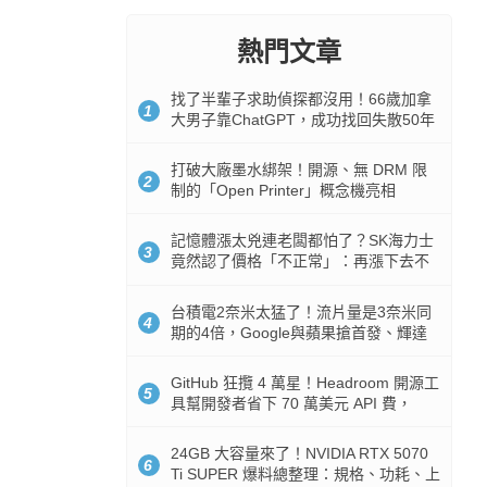
熱門文章
找了半輩子求助偵探都沒用！66歲加拿
1
大男子靠ChatGPT，成功找回失散50年
家人
打破大廠墨水綁架！開源、無 DRM 限
2
制的「Open Printer」概念機亮相
記憶體漲太兇連老闆都怕了？SK海力士
3
竟然認了價格「不正常」：再漲下去不
是好事
台積電2奈米太猛了！流片量是3奈米同
4
期的4倍，Google與蘋果搶首發、輝達
與AMD排隊等產能
GitHub 狂攬 4 萬星！Headroom 開源工
5
具幫開發者省下 70 萬美元 API 費，
Token 消耗暴降 92%
24GB 大容量來了！NVIDIA RTX 5070
6
Ti SUPER 爆料總整理：規格、功耗、上