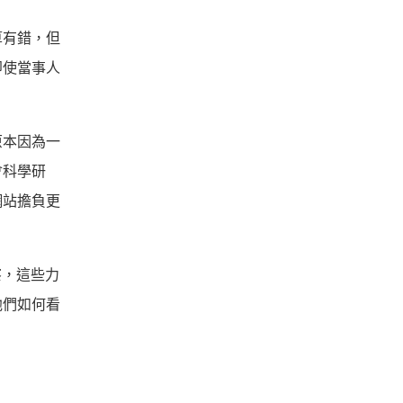
算有錯，但
即使當事人
原本因為一
會科學研
網站擔負更
察，這些力
他們如何看