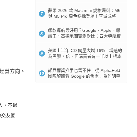
市時間
蘋果 2026 款 Mac mini 規格爆料：M6
7
與 M5 Pro 異色搭檔登場！容量或將
512GB 起跳
哪款導航最好用？Google、Apple、導
8
航王、高德地圖實測對比：四大導航實
測懶人包
美國上半年 CD 銷量大增 16%：增速約
9
為黑膠 7 倍，但購買者有一半以上根本
沒有播放器
諾貝爾獎推手也留不住！從 AlphaFold
社群經營方向。
10
團隊解體看 Google 的焦慮：為何明星
實驗室要為 Gemini 讓路？
的人，不過
的交友圈