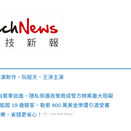
》導演新作，阮經天、王淨主演
o自駕車逃逸，隱私保護政策竟成警方辦案最大阻礙
識別碼追蹤 19 歲駭客，勒索 800 萬美金慘遭引渡受審
玩樂，省錢更省心！
PR・Club Med Taiwan