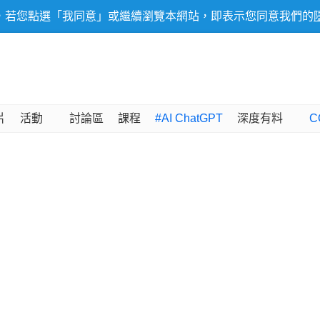
，若您點選「我同意」或繼續瀏覽本網站，即表示您同意我們的
片
活動
討論區
課程
#AI ChatGPT
深度有料
C