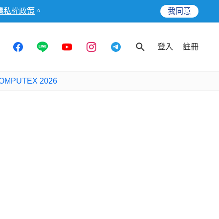
隱私權政策
。
我同意
登入
註冊
OMPUTEX 2026