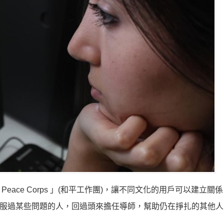
eace Corps 」(和平工作團)，讓不同文化的用戶可以建立關
會)，讓曾經克服過某些問題的人，回過頭來擔任導師，幫助仍在掙扎的其他