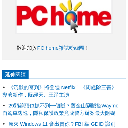
歡迎加入
PC home雜誌粉絲團
！
延伸閱讀
《沉默的審判》將登陸 Netflix！《周處除三害》
導演新作，阮經天、王淨主演
29顆鏡頭也抓不到一個賊？舊金山竊賊搭Waymo
自駕車逃逸，隱私保護政策竟成警方辦案最大阻礙
原來 Windows 11 會出賣你？FBI 靠 GDID 識別