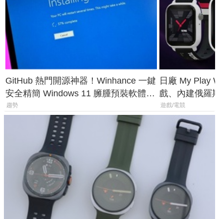
GitHub 熱門開源神器！Winhance 一鍵
日廠 My Play
安全精簡 Windows 11 臃腫預裝軟體與
戲、內建俄羅
後台追蹤
過竟然不能連
趨勢
遊戲/電競