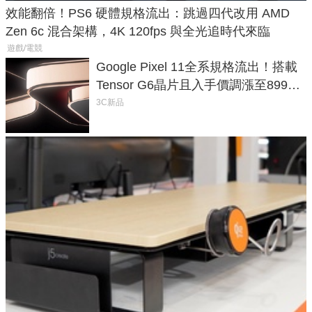
效能翻倍！PS6 硬體規格流出：跳過四代改用 AMD
Zen 6c 混合架構，4K 120fps 與全光追時代來臨
遊戲/電競
Google Pixel 11全系規格流出！搭載
Tensor G6晶片且入手價調漲至899美
元
3C新品