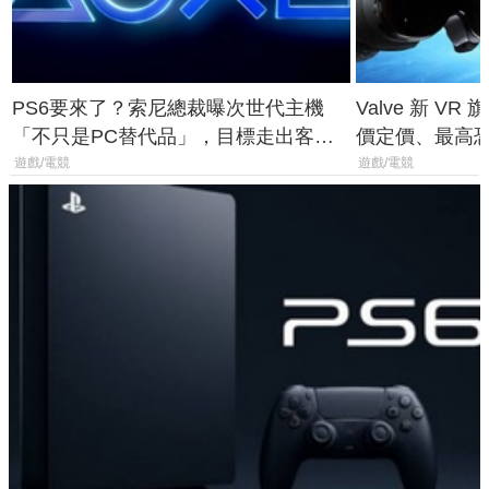
PS6要來了？索尼總裁曝次世代主機
Valve 新 VR 
「不只是PC替代品」，目標走出客
價定價、最高恐破
廳、進軍電競桌面
遊戲/電競
遊戲/電競