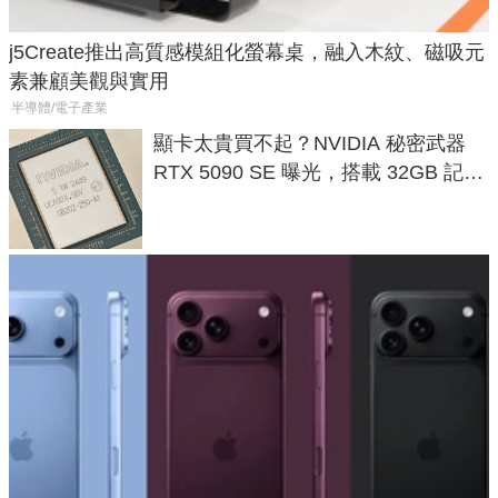
j5Create推出高質感模組化螢幕桌，融入木紋、磁吸元
素兼顧美觀與實用
半導體/電子產業
顯卡太貴買不起？NVIDIA 秘密武器
RTX 5090 SE 曝光，搭載 32GB 記憶
體