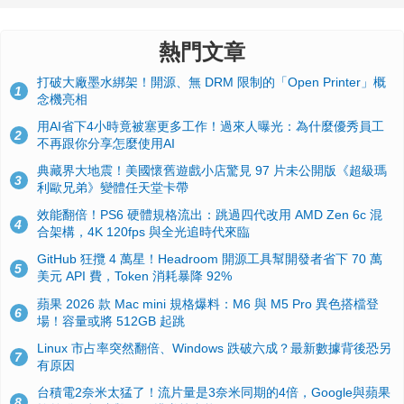
熱門文章
打破大廠墨水綁架！開源、無 DRM 限制的「Open Printer」概
1
念機亮相
用AI省下4小時竟被塞更多工作！過來人曝光：為什麼優秀員工
2
不再跟你分享怎麼使用AI
典藏界大地震！美國懷舊遊戲小店驚見 97 片未公開版《超級瑪
3
利歐兄弟》變體任天堂卡帶
效能翻倍！PS6 硬體規格流出：跳過四代改用 AMD Zen 6c 混
4
合架構，4K 120fps 與全光追時代來臨
GitHub 狂攬 4 萬星！Headroom 開源工具幫開發者省下 70 萬
5
美元 API 費，Token 消耗暴降 92%
蘋果 2026 款 Mac mini 規格爆料：M6 與 M5 Pro 異色搭檔登
6
場！容量或將 512GB 起跳
Linux 市占率突然翻倍、Windows 跌破六成？最新數據背後恐另
7
有原因
台積電2奈米太猛了！流片量是3奈米同期的4倍，Google與蘋果
8