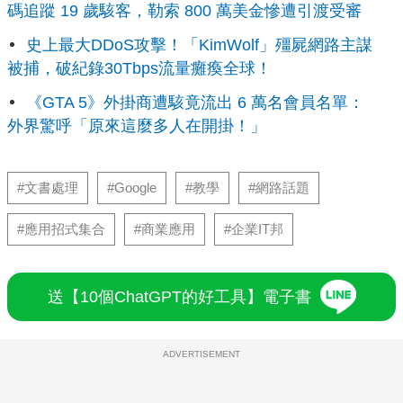
碼追蹤 19 歲駭客，勒索 800 萬美金慘遭引渡受審
史上最大DDoS攻擊！「KimWolf」殭屍網路主謀
被捕，破紀錄30Tbps流量癱瘓全球！
《GTA 5》外掛商遭駭竟流出 6 萬名會員名單：
外界驚呼「原來這麼多人在開掛！」
#文書處理
#Google
#教學
#網路話題
#應用招式集合
#商業應用
#企業IT邦
送【10個ChatGPT的好工具】電子書
ADVERTISEMENT