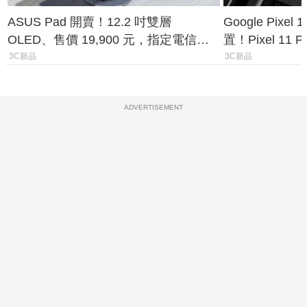
ASUS Pad 開賣！12.2 吋雙層
Google Pixe
OLED、售價 19,900 元，指定電信資
置！Pixel 11
費最低 0 元入手
1.6%
3C新品
3C新品
ADVERTISEMENT