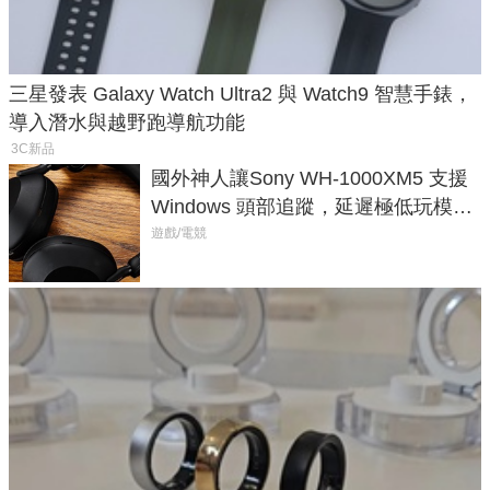
三星發表 Galaxy Watch Ultra2 與 Watch9 智慧手錶，
導入潛水與越野跑導航功能
3C新品
國外神人讓Sony WH-1000XM5 支援
Windows 頭部追蹤，延遲極低玩模擬
飛行超有感
遊戲/電競