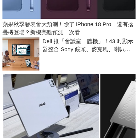
蘋果秋季發表會大預測！除了 iPhone 18 Pro，還有摺
疊機登場？新機亮點預測一次看
Dell 推「會議室一體機」！43 吋顯示
器整合 Sony 鏡頭、麥克風、喇叭，
一條 USB-C 就能開會