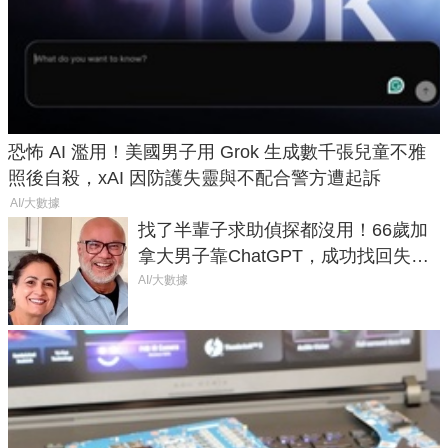
恐怖 AI 濫用！美國男子用 Grok 生成數千張兒童不雅
照後自殺，xAI 因防護失靈與不配合警方遭起訴
AI/大數據
找了半輩子求助偵探都沒用！66歲加
拿大男子靠ChatGPT，成功找回失散
50年家人
AI/大數據