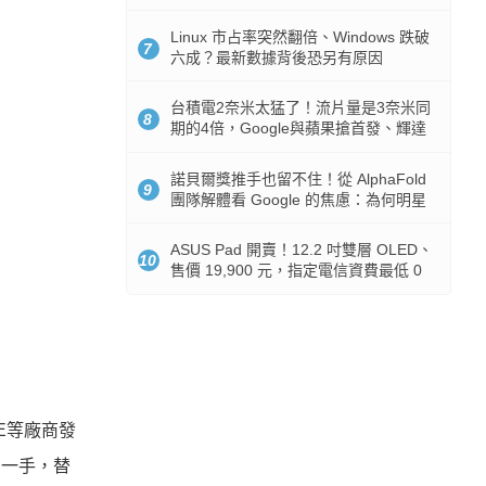
512GB 起跳
Linux 市占率突然翻倍、Windows 跌破
7
六成？最新數據背後恐另有原因
台積電2奈米太猛了！流片量是3奈米同
8
期的4倍，Google與蘋果搶首發、輝達
與AMD排隊等產能
諾貝爾獎推手也留不住！從 AlphaFold
9
團隊解體看 Google 的焦慮：為何明星
實驗室要為 Gemini 讓路？
ASUS Pad 開賣！12.2 吋雙層 OLED、
10
售價 19,900 元，指定電信資費最低 0
元入手
E等廠商發
了一手，替