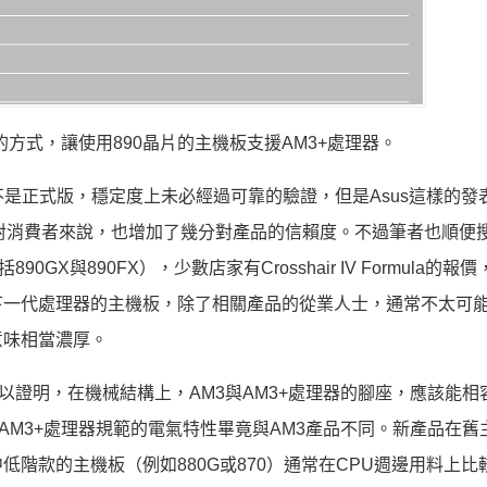
新的方式，讓使用890晶片的主機板支援AM3+處理器。
不是正式版，穩定度上未必經過可靠的驗證，但是Asus這樣的發
對消費者來說，也增加了幾分對產品的信賴度。不過筆者也順便
X與890FX），少數店家有Crosshair IV Formula的報
下一代處理器的主機板，除了相關產品的從業人士，通常不太可
意味相當濃厚。
IOS可以證明，在機械結構上，AM3與AM3+處理器的腳座，應該能
AM3+處理器規範的電氣特性畢竟與AM3產品不同。新產品在舊
階款的主機板（例如880G或870）通常在CPU週邊用料上比