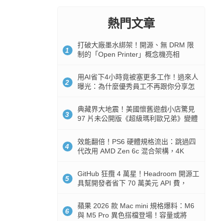
熱門文章
打破大廠墨水綁架！開源、無 DRM 限
1
制的「Open Printer」概念機亮相
用AI省下4小時竟被塞更多工作！過來人
2
曝光：為什麼優秀員工不再跟你分享怎
麼使用AI
典藏界大地震！美國懷舊遊戲小店驚見
3
97 片未公開版《超級瑪利歐兄弟》變體
任天堂卡帶
效能翻倍！PS6 硬體規格流出：跳過四
4
代改用 AMD Zen 6c 混合架構，4K
120fps 與全光追時代來臨
GitHub 狂攬 4 萬星！Headroom 開源工
5
具幫開發者省下 70 萬美元 API 費，
Token 消耗暴降 92%
蘋果 2026 款 Mac mini 規格爆料：M6
6
與 M5 Pro 異色搭檔登場！容量或將