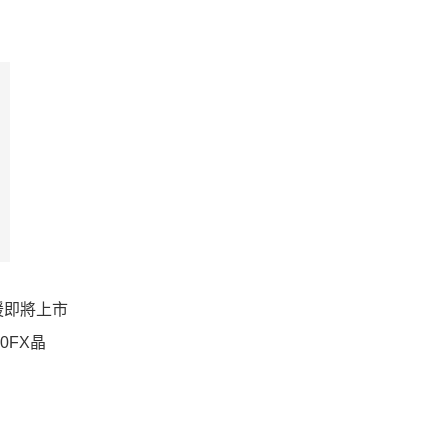
援即將上市
0FX晶