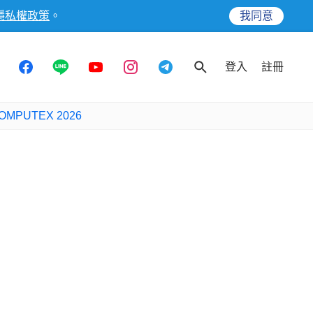
隱私權政策
。
我同意
登入
註冊
OMPUTEX 2026