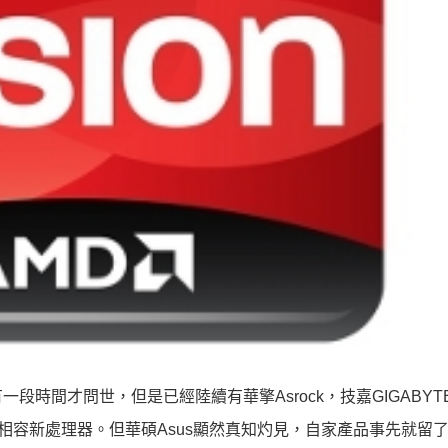
時間才問世，但是已經陸續有華擎Asrock，技嘉GIGABYT
相容新處理器。但華碩Asus顯然真知灼見，自家產品事先就留