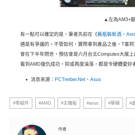
▲左為AM3+
有一點可以確定的是，筆者先前在《
舊瓶裝新酒，Asro
通是有爭議的。不管如何，實際拿到產品之後，T客
會在下半年問世，預估會是六月台北Computex大
看到AMD復仇成功，抑或再度淪落，都是令硬體愛好
消息來源：
PCTreiber.Net
、
Asus
#零組件
#AMD
#主機板
#asus
#華碩
#
作者