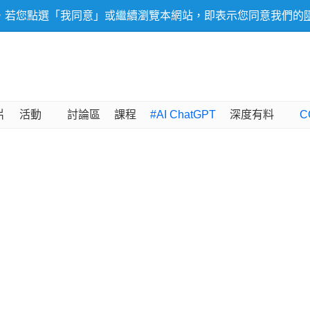
，若您點選「我同意」或繼續瀏覽本網站，即表示您同意我們的
片
活動
討論區
課程
#AI ChatGPT
深度有料
C