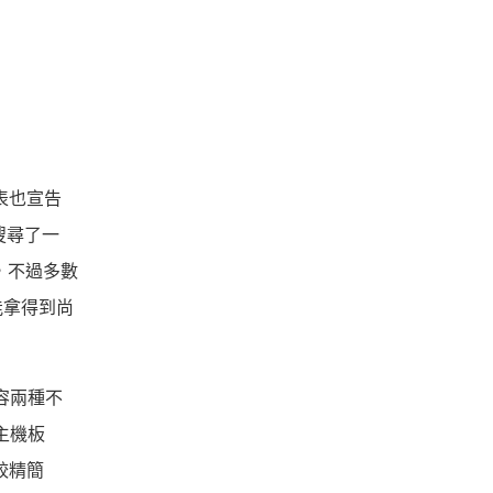
表也宣告
搜尋了一
價，不過多數
能拿得到尚
相容兩種不
主機板
較精簡