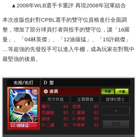
▲
2008年WLB選手卡重評 再現2008年冠軍組合
本次改版也針對CPBL選手的雙守位資格進行全面調
整，增加了部分球員打者與投手的雙守位，讓「16羅
曼」、「04林英傑」、「12迪薩猛」、「15許銘傑」
…等超強的先發投手可以進入牛棚，成為玩家在對戰中
最堅強的後盾。