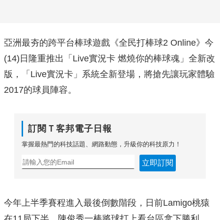
亞洲最夯的跨平台棒球遊戲《全民打棒球2 Online》今
(14)日隆重推出「Live實況卡 燃燒你的棒球魂」全新改
版，「Live實況卡」系統全新登場，將搶先讓玩家體驗
2017的球員陣容。
訂閱Ｔ客邦電子日報
掌握最熱門的科技話題、網路動態，升級你的科技原力！
立即訂閱
今年上半季賽程進入最後倒數階段，日前
Lamigo
桃猿
在
11
局下半，陳俊秀一棒將球打上看台區拿下勝利，