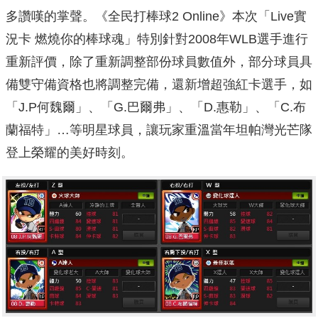
多讚嘆的掌聲。《全民打棒球2 Online》本次「Live實
況卡 燃燒你的棒球魂」特別針對2008年WLB選手進行
重新評價，除了重新調整部份球員數值外，部分球員具
備雙守備資格也將調整完備，還新增超強紅卡選手，如
「J.P何魏爾」、「G.巴爾弗」、「D.惠勒」、「C.布
蘭福特」…等明星球員，讓玩家重溫當年坦帕灣光芒隊
登上榮耀的美好時刻。