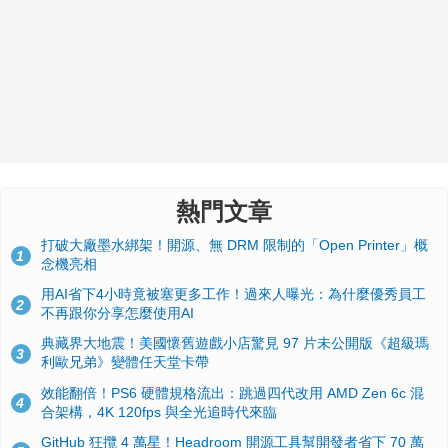
熱門文章
打破大廠墨水綁架！開源、無 DRM 限制的「Open Printer」概
1
念機亮相
用AI省下4小時竟被塞更多工作！過來人曝光：為什麼優秀員工
2
不再跟你分享怎麼使用AI
典藏界大地震！美國懷舊遊戲小店驚見 97 片未公開版《超級瑪
3
利歐兄弟》變體任天堂卡帶
效能翻倍！PS6 硬體規格流出：跳過四代改用 AMD Zen 6c 混
4
合架構，4K 120fps 與全光追時代來臨
GitHub 狂攬 4 萬星！Headroom 開源工具幫開發者省下 70 萬