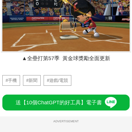
▲
全壘打第57季 黃金球獎勵全面更新
#手機
#新聞
#遊戲/電競
送【10個ChatGPT的好工具】電子書
ADVERTISEMENT