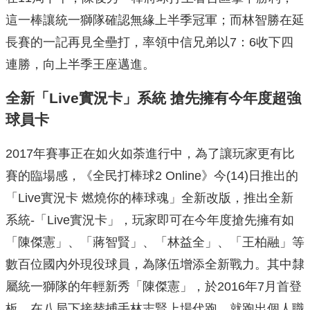
這一棒讓統一獅隊確認無緣上半季冠軍；而林智勝在延
長賽的一記再見全壘打，率領中信兄弟以
7
：
6
收下四
連勝，向上半季王座邁進。
全新「Live實況卡」系統 搶先擁有今年度超強
球員卡
2017年賽事正在如火如荼進行中，為了讓玩家更有比
賽的臨場感，《全民打棒球2 Online》今(14)日推出的
「Live實況卡 燃燒你的棒球魂」全新改版，推出全新
系統-「Live實況卡」，玩家即可在今年度搶先擁有如
「陳傑憲」、「蔣智賢」、「林益全」、「王柏融」等
數百位國內外現役球員，為隊伍增添全新戰力。其中隸
屬統一獅隊的年輕新秀「陳傑憲」，於2016年7月首登
板，在八局下接替捕手林志賢上場代跑，就跑出個人職