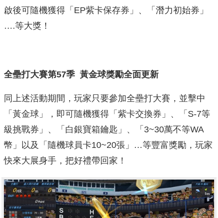
啟後可隨機獲得「EP紫卡保存券」、「潛力初始券」
….等大獎！
全壘打大賽第57季 黃金球獎勵全面更新
同上述活動期間，玩家只要參加全壘打大賽，並擊中
「黃金球」，即可隨機獲得「紫卡交換券」、「S-7等
級挑戰券」、「白銀寶箱鑰匙」、「3~30萬不等WA
幣」以及「隨機球員卡10~20張」…等豐富獎勵，玩家
快來大展身手，把好禮帶回家！