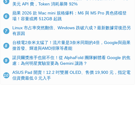
5
美元 API 費，Token 消耗暴降 92%
蘋果 2026 款 Mac mini 規格爆料：M6 與 M5 Pro 異色搭檔登
6
場！容量或將 512GB 起跳
Linux 市占率突然翻倍、Windows 跌破六成？最新數據背後恐另
7
有原因
台積電2奈米太猛了！流片量是3奈米同期的4倍，Google與蘋果
8
搶首發、輝達與AMD排隊等產能
諾貝爾獎推手也留不住！從 AlphaFold 團隊解體看 Google 的焦
9
慮：為何明星實驗室要為 Gemini 讓路？
ASUS Pad 開賣！12.2 吋雙層 OLED、售價 19,900 元，指定電
10
信資費最低 0 元入手