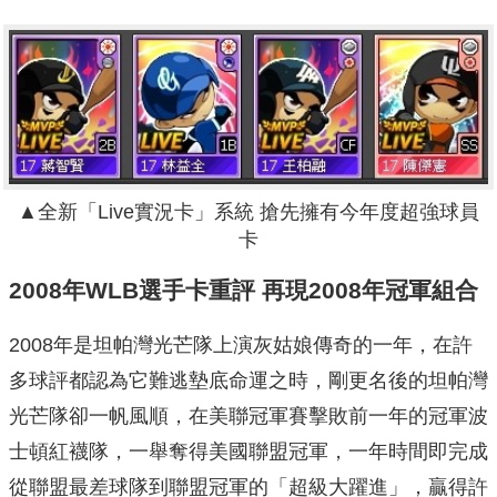
▲
全新「Live實況卡」系統 搶先擁有今年度超強球員
卡
2008年WLB選手卡重評 再現2008年冠軍組合
2008年是坦帕灣光芒隊上演灰姑娘傳奇的一年，在許
多球評都認為它難逃墊底命運之時，剛更名後的坦帕灣
光芒隊卻一帆風順，在美聯冠軍賽擊敗前一年的冠軍波
士頓紅襪隊，一舉奪得美國聯盟冠軍，一年時間即完成
從聯盟最差球隊到聯盟冠軍的「超級大躍進」，贏得許