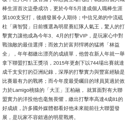
棒生涯首次盜壘成功，更於今年5月達成個人職棒生涯
第100支安打，後續發展令人期待；中信兄弟的中流砥
柱「蔣智賢」日前獲選為明星賽紅隊人氣王，驚人的打
擊實力讓他成為今年3、4月的打擊VIP，是玩家心中對
戰強敵的最佳選擇；而效力於富邦悍將的猛將「林益
全」，年年都繳出漂亮的成績單，他曾在新人年就一舉
拿下聯盟打點王獎項，2015年更創下以744場出賽就達
成千支安打的亞洲紀錄，深厚的打擊實力與豐富經驗是
比賽最有力的戰將；而今年度最受矚目的球員莫過於效
力於Lamigo桃猿的「大王」王柏融， 就算面對有大聯
盟實力的洋投他也毫無畏懼，繳出打擊率高達4成81的
好成績，許多國外媒體都看好他未來能前往大聯盟發
展，是玩家不容錯過的明星戰將。